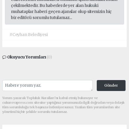
çekilmektedir. Bu haberlerde yer alan hukuki
muhataplar haberi geçen ajanslar olup sitemizin hiç
bir editörü sorumlu tutulamaz...
#Ceyhan Belediyesi
Okuyucu Yorumları
(0)
Gönder
Yorum yazarak Topluluk Kuralları’nı kabul etmiş bulunuyor ve
cukurovapress.com sitesine yaptığınız yorumunuzla ilgili doğrudan veya dolaylı
tüm sorumluluğu tek başınıza üstleniyorsunuz. Yazılan tüm yorumlardan site
yönetimi hiçbir şekilde sorumlu tutulamaz.