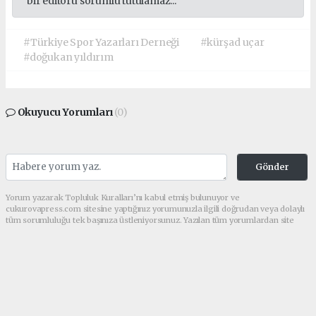
bir editörü sorumlu tutulamaz...
#Türkiye Spor Yazarları Derneği
#kürşad uçar
#doğukan yıldırım
Okuyucu Yorumları
(0)
Gönder
Yorum yazarak Topluluk Kuralları’nı kabul etmiş bulunuyor ve
cukurovapress.com sitesine yaptığınız yorumunuzla ilgili doğrudan veya dolaylı
tüm sorumluluğu tek başınıza üstleniyorsunuz. Yazılan tüm yorumlardan site
yönetimi hiçbir şekilde sorumlu tutulamaz.
haber paketi
haber scripti
haber yazılımı