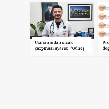
Uzmanından sıcak
Pro
çarpması uyarısı: "Güneş
doğ
altında olmasanız da risk
altındasınız"