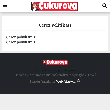
Çerez Politikası
Çerez politikamız
Çerez politikamız
haber paketi
haber scripti
haber yazılımı
Tüm hakları saklı tutulmaktadır.Copyright 2026©
Haber Yazılımı:
Web Aksiyon ®