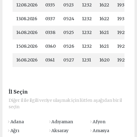
12.08.2026
03:35
05:23
12:32
16:22
19:31
13.08.2026
03:37
05:24
12:32
16:22
19:30
14.08.2026
03:38
05:25
12:32
16:21
19:28
15.08.2026
03:40
05:26
12:32
16:21
19:27
16.08.2026
03:41
05:27
12:31
16:20
19:26
İl Seçin
Diğer il ile ilgili veriye ulaşmak için lütfen aşağıdan bir il
seçin
Adana
Adıyaman
Afyon
Ağrı
Aksaray
Amasya