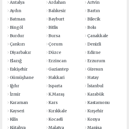
Antalya
Ardahan
Artvin
Aydın
Balıkesir
Bartın
Batman
Bayburt
Bilecik
Bingöl
Bitlis
Bolu
Burdur
Bursa
Çanakkale
Çankırı
Çorum
Denizli
Diyarbakır
Düzce
Edirne
Elazığ
Erzincan
Erzurum
Eskişehir
Gaziantep
Giresun
Gümüşhane
Hakkari
Hatay
Iğdır
Isparta
İstanbul
İzmir
K.Maraş
Karabük
Karaman
Kars
Kastamonu
Kayseri
Kırıkkale
Kırşehir
Kilis
Kocaeli
Konya
Kütahya
Malatya
Manisa