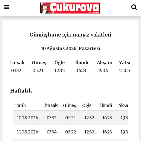
Gümüşhane
için namaz vakitleri
10 Ağustos 2026, Pazartesi
İmsak
Güneş
Öğle
İkindi
Akşam
Yatsı
03:32
05:21
12:32
16:23
19:34
21:05
Haftalık
Tarih
İmsak
Güneş
Öğle
İkindi
Akşam
Ya
10.08.2026
03:32
05:21
12:32
16:23
19:34
11.08.2026
03:34
05:22
12:32
16:23
19:32