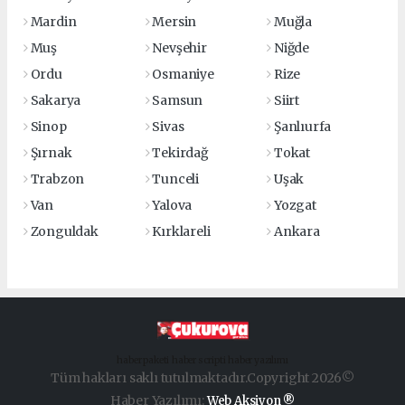
Mardin
Mersin
Muğla
Muş
Nevşehir
Niğde
Ordu
Osmaniye
Rize
Sakarya
Samsun
Siirt
Sinop
Sivas
Şanlıurfa
Şırnak
Tekirdağ
Tokat
Trabzon
Tunceli
Uşak
Van
Yalova
Yozgat
Zonguldak
Kırklareli
Ankara
haber paketi
haber scripti
haber yazılımı
Tüm hakları saklı tutulmaktadır.Copyright 2026©
Haber Yazılımı:
Web Aksiyon ®