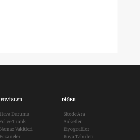
SERVİSLER
DİĞER
Hava Durumu
Sitede Ara
Yol ve Trafik
Anketler
Namaz Vakitleri
Biyografiler
Eczaneler
Rüya Tabirleri