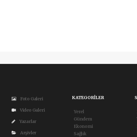
KATEGORİLER
Foto Galeri
Video Galeri
Yerel
Gündem
Yazarlar
Ekonomi
Arşivler
Sağlık