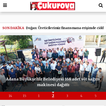
SON DAKİKA
Doğan: Üreticilerimiz finansmana erişimde ciddi s
Adana Büyükşehir Belediyesi 168 adet süt sağım
makinesi dağıttı
2
14
15
1
3
4
5