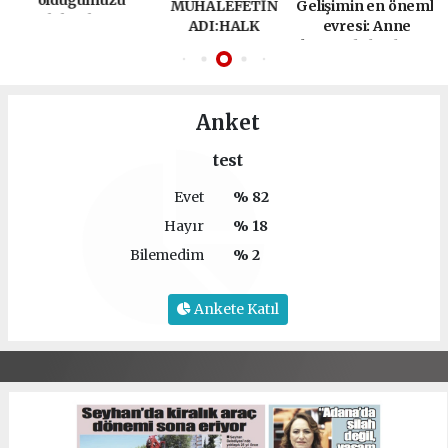
?
olduğumuzu
MUHALEFETİN
Gelişimin en önemli
bilmeliyiz
ADI:HALK
evresi: Anne
karnında başlayan
hayat
Anket
test
Evet
% 82
Hayır
% 18
Bilemedim
% 2
Ankete Katıl