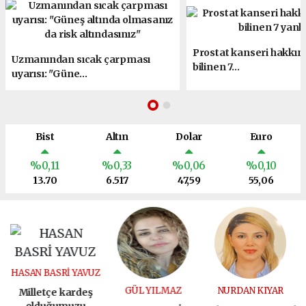
Prostat kanseri hakkın
Uzmanından sıcak çarpması
bilinen 7...
uyarısı: "Güne...
Bist
Altın
Dolar
Euro
%0,11
%0,33
%0,06
%0,10
13.70
6.517
47,59
55,06
HASAN BASRİ YAVUZ
GÜL YILMAZ
NURDAN KIYAR
Milletçe kardeş