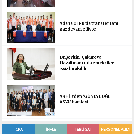
Adana 01 FK’da transfer tam
gaz devam ediyor
Dr.Şevkin: Çukurova
Havalimanı’nda emekçiler
işsiz bırakıldı
ASHİB'den ‘GÜNEYDOĞU
ASYA’ hamlesi