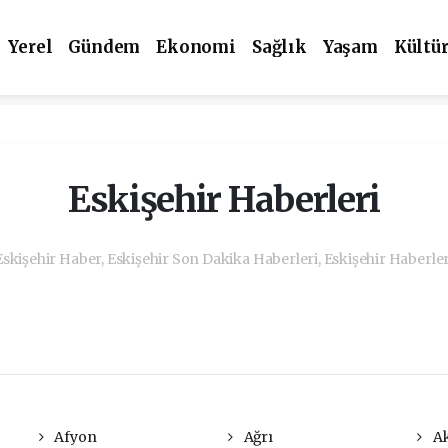
Yerel
Gündem
Ekonomi
Sağlık
Yaşam
Kültü
Eskişehir Haberleri
Eskişehir Haber, Eskişehir Son Dakika Haberleri, Eskişehir Haberler
Afyon
Ağrı
Ak