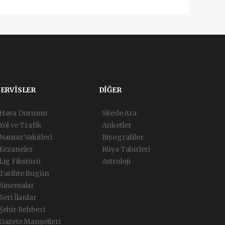
SERVİSLER
DİĞER
Hava Durumu
Sitede Ara
Yol ve Trafik
Anketler
Namaz Vakitleri
Biyografiler
Eczaneler
Rüya Tabirleri
Lig Fikstürü
Astroloji
Tarihte Bugün
Sinemalar
Seri İlanlar
Şehir Rehberi
Gazete Manşetleri