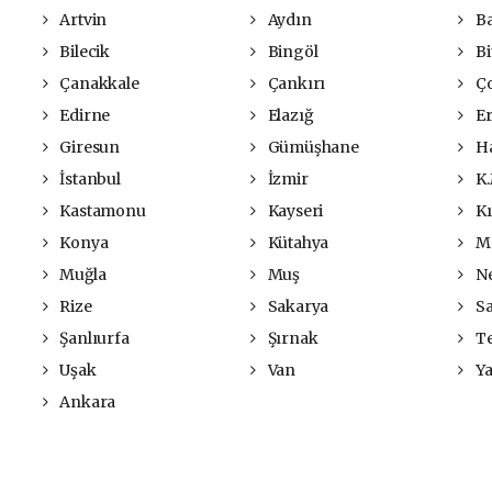
Artvin
Aydın
Ba
Bilecik
Bingöl
Bit
Çanakkale
Çankırı
Ç
Edirne
Elazığ
Er
Giresun
Gümüşhane
Ha
İstanbul
İzmir
K.
Kastamonu
Kayseri
Kı
Konya
Kütahya
Ma
Muğla
Muş
Ne
Rize
Sakarya
S
Şanlıurfa
Şırnak
Te
Uşak
Van
Ya
Ankara