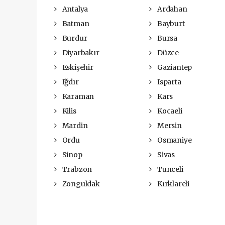
Antalya
Ardahan
Batman
Bayburt
Burdur
Bursa
Diyarbakır
Düzce
Eskişehir
Gaziantep
Iğdır
Isparta
Karaman
Kars
Kilis
Kocaeli
Mardin
Mersin
Ordu
Osmaniye
Sinop
Sivas
Trabzon
Tunceli
Zonguldak
Kırklareli