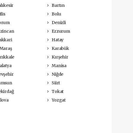
lıkesir
Bartın
lis
Bolu
orum
Denizli
zincan
Erzurum
kkari
Hatay
Maraş
Karabük
rıkkale
Kırşehir
latya
Manisa
vşehir
Niğde
amsun
Siirt
kirdağ
Tokat
lova
Yozgat