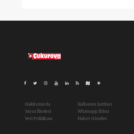
Pro-0.036
Hakkımızda
Kullanım Şartları
Yayın İlkeleri
Whatsapp İhbar
Veri Politikası
Haber Gönder