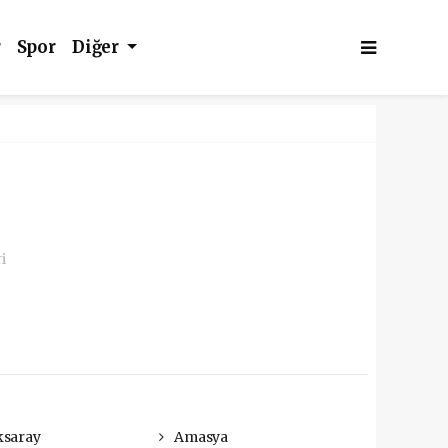
r
Spor
Diğer
i
saray
Amasya