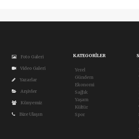
KATEGORİLER
Foto Galeri
Video Galeri
Yerel
Gündem
Yazarlar
Ekonomi
Arşivler
Sağlık
Yaşam
Künyemiz
Kültür
Bize Ulaşın
Spor