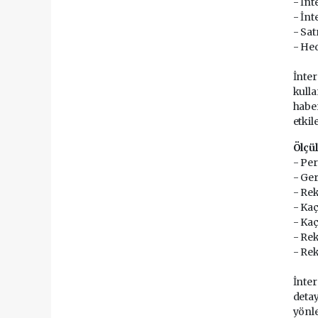
- İnt
- İnt
- Sat
- Hed
İnter
kulla
haber
etkil
Ölçül
- Pe
- Ge
- Rek
- Kaç
- Kaç
- Rek
- Re
İnter
detay
yönle