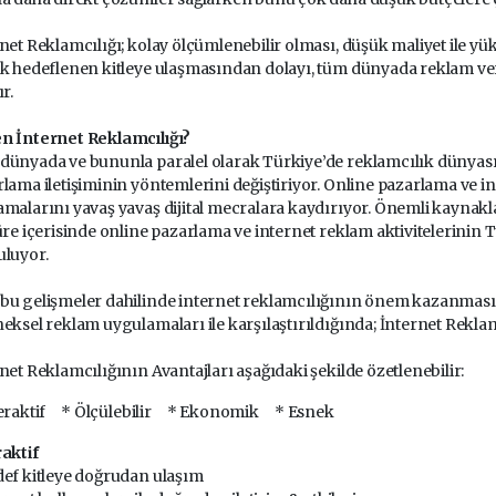
net Reklamcılığı; kolay ölçümlenebilir olması, düşük maliyet ile 
k hedeflenen kitleye ulaşmasından dolayı, tüm dünyada reklam vere
ır.
n İnternet Reklamcılığı?
ünyada ve bununla paralel olarak Türkiye’de reklamcılık dünyası 
lama iletişiminin yöntemlerini değiştiriyor. Online pazarlama ve i
malarını yavaş yavaş dijital mecralara kaydırıyor. Önemli kaynakla
üre içerisinde online pazarlama ve internet reklam aktivitelerinin
uluyor.
u gelişmeler dahilinde internet reklamcılığının önem kazanmasının 
eksel reklam uygulamaları ile karşılaştırıldığında; İnternet Reklamcı
net Reklamcılığının Avantajları aşağıdaki şekilde özetlenebilir:
teraktif * Ölçülebilir * Ekonomik * Esnek
aktif
ef kitleye doğrudan ulaşım