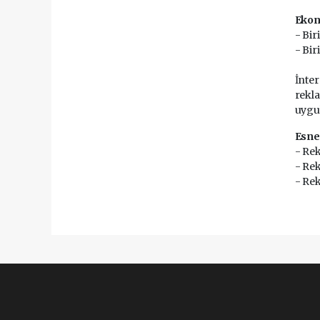
Eko
- Bir
- Bir
İnter
rekla
uygul
Esne
- Rek
- Rek
- Rek