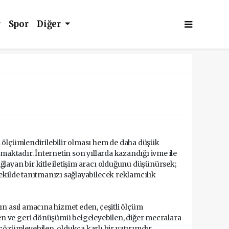
r
Spor
Diğer
em ölçümlendirilebilir olması hem de daha düşük
amaktadır. İnternetin son yıllarda kazandığı ivme ile
ğlayan bir kitle iletişim aracı olduğunu düşünürsek;
şekilde tanıtmanızı sağlayabilecek reklamcılık
ğın asıl amacına hizmet eden, çeşitli ölçüm
en ve geri dönüşümü belgeleyebilen, diğer mecralara
özümleyebilen, oldukça karlı bir yatırımdır.