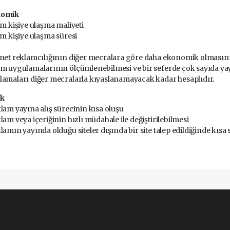
nomik
im kişiye ulaşma maliyeti
im kişiye ulaşma süresi
net reklamcılığının diğer mecralara göre daha ekonomik olmasının
m uygulamalarının ölçümlenebilmesi ve bir seferde çok sayıda yayı
amaları diğer mecralarla kıyaslanamayacak kadar hesaplıdır.
k
lam yayına alış sürecinin kısa oluşu
lam veya içeriğinin hızlı müdahale ile değiştirilebilmesi
lamın yayında olduğu siteler dışında bir site talep edildiğinde kısa