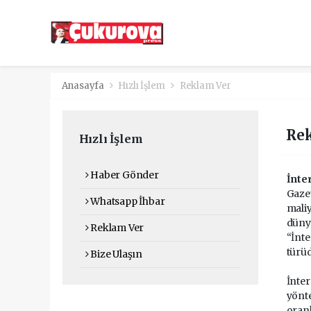
Anasayfa
Hızlı İşlem
Reklam Ver
Re
Hızlı İşlem
Haber Gönder
İnte
Gazet
Whatsapp İhbar
maliy
dünya
Reklam Ver
“İnte
türüd
Bize Ulaşın
İnter
yönte
oranl