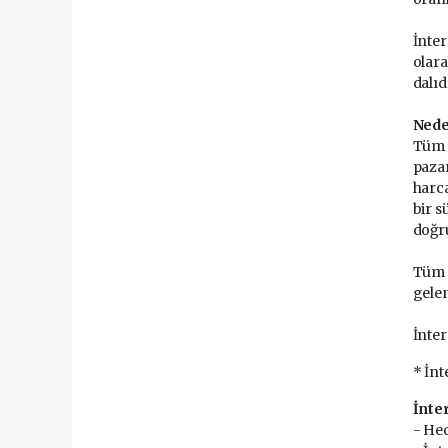
İnter
olara
dalıd
Nede
Tüm d
pazar
harca
bir s
doğr
Tüm b
gelen
İnter
* İn
İnter
- Hed