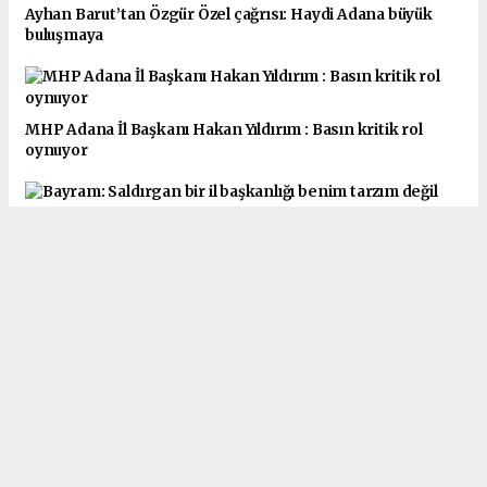
Ayhan Barut’tan Özgür Özel çağrısı: Haydi Adana büyük
buluşmaya
MHP Adana İl Başkanı Hakan Yıldırım : Basın kritik rol
oynuyor
Bayram: Saldırgan bir il başkanlığı benim tarzım değil
AK Parti Adana İl Başkanlığı görevine atanan Av. Mustafa
Özkan: Biz bu makamın sahibi değil, emanetçisiyiz
AK Parti Seyhan Başkanı İbrahim Gökçedağ istifa etti
Soner Çetin’e önemli görev