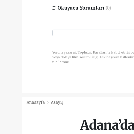
Okuyucu Yorumları
(0)
Yorum yazarak Topluluk Kuralları’nı kabul etmiş b
veya dolaylı tüm sorumluluğu tek başınıza üstleniy
tutulamaz.
Anasayfa
Asayiş
Adana’da 