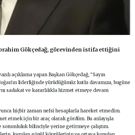
İbrahim Gökçedağ, görevinden istifa ettiğini
yazılı açıklama yapan Başkan Gökçedağ, “Sayın
ğan’ın liderliğinde yürüdüğümüz kutlu davamıza, bugüne
ynı sadakat ve kararlılıkla hizmet etmeye devam
unca hiçbir zaman nefsi hesaplarla hareket etmedim.
t etmek için bir araç olarak gördüm. Bu anlayışla
e sorumluluk bilinciyle yerine getirmeye çalıştım.
erin, kurulan gönül köprülerinin ve ortaya konulan