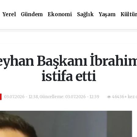
Yerel
Gündem
Ekonomi
Sağlık
Yaşam
Kültü
Seyhan Başkanı İbrahi
istifa etti
03.07.2026 - 12:38, Güncelleme: 03.07.2026 - 12:39
46436+ kez 