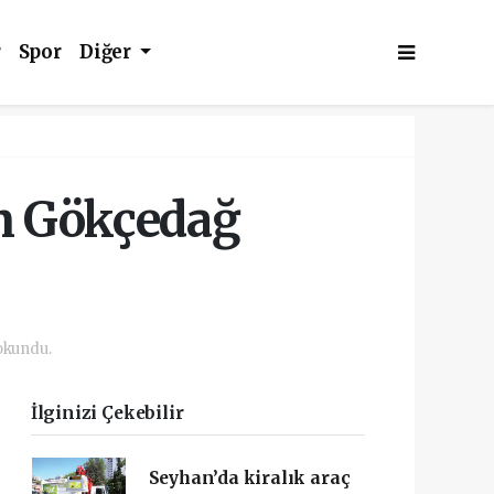
r
Spor
Diğer
m Gökçedağ
okundu.
İlginizi Çekebilir
Seyhan’da kiralık araç