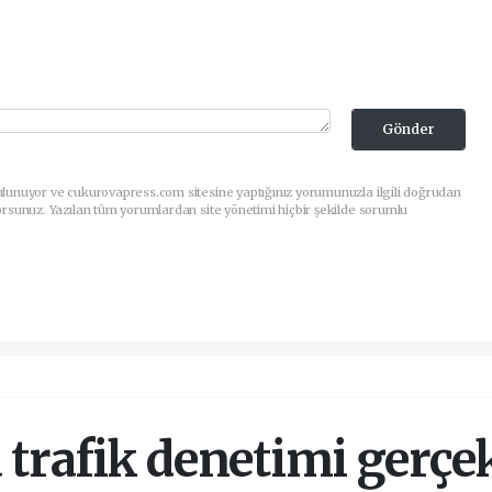
Gönder
ulunuyor ve cukurovapress.com sitesine yaptığınız yorumunuzla ilgili doğrudan
orsunuz. Yazılan tüm yorumlardan site yönetimi hiçbir şekilde sorumlu
trafik denetimi gerçek