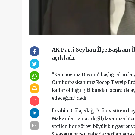
AK Parti Seyhan İlçe Başkanı 
açıkladı.
“Kamuoyuna Duyuru” başlığı altında 
Cumhurbaşkanımız Recep Tayyip Erdo
kadar olduğu gibi bundan sonra da a
edeceğim” dedi.
İbrahim Gökçedağ, “Görev sürem boy
Makamları amaç değil,davamıza hizme
verilen her görevi büyük bir gayret v
Siyasette bazen sahada verilen emekl