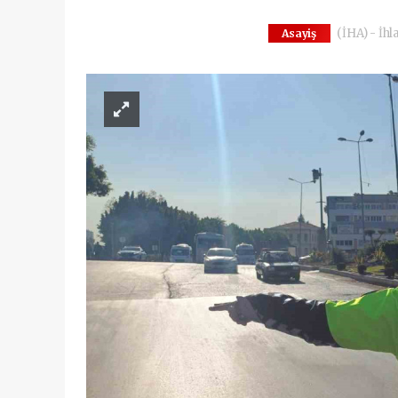
(İHA) - İhl
Asayiş