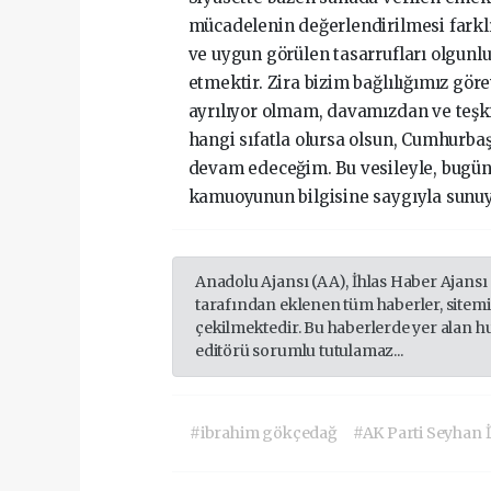
mücadelenin değerlendirilmesi farklı 
ve uygun görülen tasarrufları olgun
etmektir. Zira bizim bağlılığımız gör
ayrılıyor olmam, davamızdan ve teşk
hangi sıfatla olursa olsun, Cumhur
devam edeceğim. Bu vesileyle, bugün 
kamuoyunun bilgisine saygıyla sunu
Anadolu Ajansı (AA), İhlas Haber Ajansı
tarafından eklenen tüm haberler, sitem
çekilmektedir. Bu haberlerde yer alan h
editörü sorumlu tutulamaz...
#ibrahim gökçedağ
#AK Parti Seyhan İ