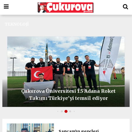
TEKNOLOJI
Çukurova Üniversitesi 1.5 Adana Roket
Takımı Türkiye’yi temsil ediyor
Sarıçam’ın gençleri