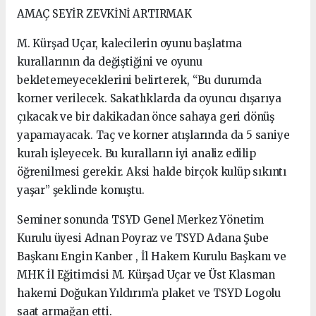
AMAÇ SEYİR ZEVKİNİ ARTIRMAK
M. Kürşad Uçar, kalecilerin oyunu başlatma
kurallarının da değiştiğini ve oyunu
bekletemeyeceklerini belirterek, “Bu durumda
korner verilecek. Sakatlıklarda da oyuncu dışarıya
çıkacak ve bir dakikadan önce sahaya geri dönüş
yapamayacak. Taç ve korner atışlarında da 5 saniye
kuralı işleyecek. Bu kuralların iyi analiz edilip
öğrenilmesi gerekir. Aksi halde birçok kulüp sıkıntı
yaşar” şeklinde konuştu.
Seminer sonunda TSYD Genel Merkez Yönetim
Kurulu üyesi Adnan Poyraz ve TSYD Adana Şube
Başkanı Engin Kanber , İl Hakem Kurulu Başkanı ve
MHK İl Eğitimcisi M. Kürşad Uçar ve Üst Klasman
hakemi Doğukan Yıldırım’a plaket ve TSYD Logolu
saat armağan etti.