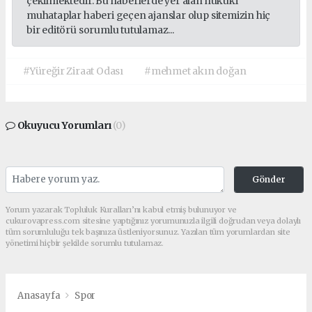
çekilmektedir. Bu haberlerde yer alan hukuki
muhataplar haberi geçen ajanslar olup sitemizin hiç
bir editörü sorumlu tutulamaz...
#Yüreğir Ziraat Odası
#mehmet akın doğan
Okuyucu Yorumları
(0)
Gönder
Yorum yazarak Topluluk Kuralları’nı kabul etmiş bulunuyor ve
cukurovapress.com sitesine yaptığınız yorumunuzla ilgili doğrudan veya dolaylı
tüm sorumluluğu tek başınıza üstleniyorsunuz. Yazılan tüm yorumlardan site
yönetimi hiçbir şekilde sorumlu tutulamaz.
Anasayfa
Spor