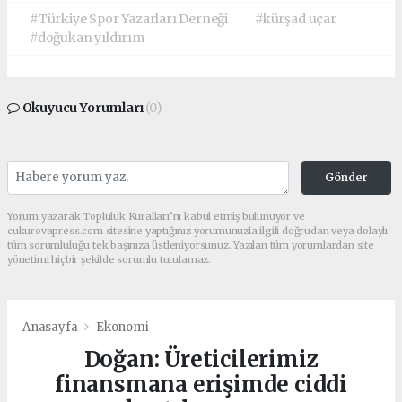
#Türkiye Spor Yazarları Derneği
#kürşad uçar
#doğukan yıldırım
Okuyucu Yorumları
(0)
Gönder
Yorum yazarak Topluluk Kuralları’nı kabul etmiş bulunuyor ve
cukurovapress.com sitesine yaptığınız yorumunuzla ilgili doğrudan veya dolaylı
tüm sorumluluğu tek başınıza üstleniyorsunuz. Yazılan tüm yorumlardan site
yönetimi hiçbir şekilde sorumlu tutulamaz.
Anasayfa
Ekonomi
Doğan: Üreticilerimiz
finansmana erişimde ciddi