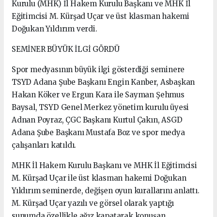
Kurulu (MHK) İl Hakem Kurulu Başkanı ve MHK İl
Eğitimcisi M. Kürşad Uçar ve üst klasman hakemi
Doğukan Yıldırım verdi.
SEMİNER BÜYÜK İLGİ GÖRDÜ
Spor medyasının büyük ilgi gösterdiği seminere
TSYD Adana Şube Başkanı Engin Kanber, Asbaşkan
Hakan Köker ve Ergun Kara ile Sayman Şehmus
Baysal, TSYD Genel Merkez yönetim kurulu üyesi
Adnan Poyraz, ÇGC Başkanı Kurtul Çakın, ASGD
Adana Şube Başkanı Mustafa Boz ve spor medya
çalışanları katıldı.
MHK İl Hakem Kurulu Başkanı ve MHK İl Eğitimcisi
M. Kürşad Uçar ile üst klasman hakemi Doğukan
Yıldırım seminerde, değişen oyun kurallarını anlattı.
M. Kürşad Uçar yazılı ve görsel olarak yaptığı
sunumda özellikle ağız kapatarak konuşan