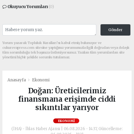
Okuyucu Yorumları
(0)
Gönder
Yorum yazarak Topluluk Kuralları’nı kabul etmiş bulunuyor ve
cukurovapress.com sitesine yaptığınız yorumunuzla ilgili doğrudan veya dolaylı
tüm sorumluluğu tek başınıza üstleniyorsunuz. Yazılan tüm yorumlardan site
yönetimi hiçbir şekilde sorumlu tutulamaz.
Anasayfa
Ekonomi
Doğan: Üreticilerimiz
finansmana erişimde ciddi
sıkıntılar yarıyor
EKONOMI
(İHA) - İhlas Haber Ajansı | 06.08.2026 - 14:37, Güncelleme: