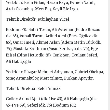
Yedekler: Eren Fidan, Hasan Kaya, Eymen Namlı,
Arda Özkanbaş, Mert Baş, Seyfi Efe Irga
Teknik Direktör: Kubilayhan Yücel
Bodrum FK: Bahri Tosun, Ali Aytemur (Pedro Brazao
dk. 65), İsmail Tarım, Arlind Ajeti (Enes Öğrüce dk.
85), Omar Imeri, Ahmet Aslan (Adem Metin Türk dk.
75), Mustafa Erdilman (Yusuf Sertkaya dk. 75), Ege
Bilsel (Dino Hotic dk. 65), Cenk Şen, Taulant Seferi,
Ali Habeşoğlu
Yedekler: Rüzgar Mehmet Adıyaman, Gabriel Obekpa,
Sıraç Astanakulov, Mert Yılmaz, Furkan Apaydın
Teknik Direktör: Sefer Yılmaz
Goller: Arlind Ajeti (dk. 11ve 43), Ali Habeşoğlu (dk.
45+1 ve 69), Seferi (dk. 76) (Bodrum FK)