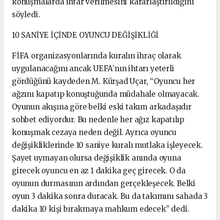
konuşmalarda ihtar verilmesini kararlaştırıldığını
söyledi.
10 SANİYE İÇİNDE OYUNCU DEĞİŞİKLİĞİ
FİFA organizasyonlarında kuralın ihraç olarak
uygulanacağını ancak UEFA’nın ihtarı yeterli
gördüğünü kaydeden M. Kürşad Uçar, “Oyuncu her
ağzını kapatıp konuştuğunda müdahale olmayacak.
Oyunun akışına göre belki eski takım arkadaşıdır
sohbet ediyordur. Bu nedenle her ağız kapatılıp
konuşmak cezaya neden değil. Ayrıca oyuncu
değişikliklerinde 10 saniye kuralı mutlaka işleyecek.
Şayet uymayan olursa değişiklik anında oyuna
girecek oyuncu en az 1 dakika geç girecek. O da
oyunun durmasının ardından gerçekleşecek. Belki
oyun 3 dakika sonra duracak. Bu da takımını sahada 3
dakika 10 kişi bırakmaya mahkum edecek” dedi.