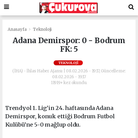
Anasayfa
Teknoloji
Adana Demirspor: 0 - Bodrum
FK: 5
TEKNOLOJI
(İHA) - İhlas Haber Ajansı | 08.02.2026 - 19:17, Güncelleme:
08.02.2026 - 19:17
11919+ kez okundu.
Trendyol 1. Lig’in 24. haftasında Adana
Demirspor, konuk ettiği Bodrum Futbol
Kulübü’ne 5-0 mağlup oldu.