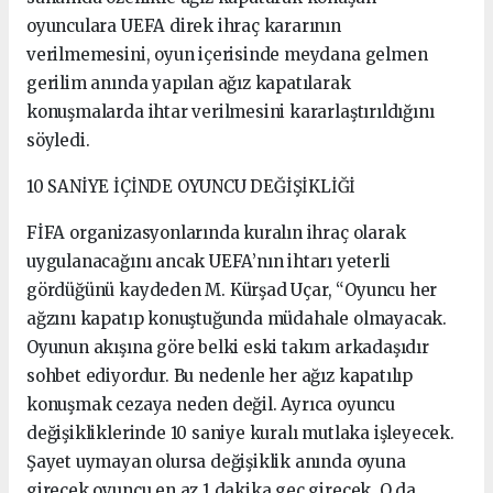
oyunculara UEFA direk ihraç kararının
verilmemesini, oyun içerisinde meydana gelmen
gerilim anında yapılan ağız kapatılarak
konuşmalarda ihtar verilmesini kararlaştırıldığını
söyledi.
10 SANİYE İÇİNDE OYUNCU DEĞİŞİKLİĞİ
FİFA organizasyonlarında kuralın ihraç olarak
uygulanacağını ancak UEFA’nın ihtarı yeterli
gördüğünü kaydeden M. Kürşad Uçar, “Oyuncu her
ağzını kapatıp konuştuğunda müdahale olmayacak.
Oyunun akışına göre belki eski takım arkadaşıdır
sohbet ediyordur. Bu nedenle her ağız kapatılıp
konuşmak cezaya neden değil. Ayrıca oyuncu
değişikliklerinde 10 saniye kuralı mutlaka işleyecek.
Şayet uymayan olursa değişiklik anında oyuna
girecek oyuncu en az 1 dakika geç girecek. O da