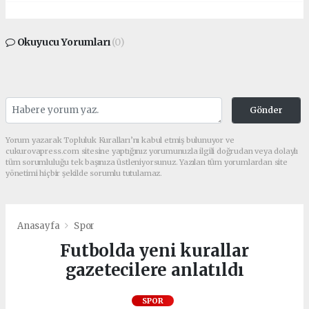
Okuyucu Yorumları
(0)
Gönder
Yorum yazarak Topluluk Kuralları’nı kabul etmiş bulunuyor ve
cukurovapress.com sitesine yaptığınız yorumunuzla ilgili doğrudan veya dolaylı
tüm sorumluluğu tek başınıza üstleniyorsunuz. Yazılan tüm yorumlardan site
yönetimi hiçbir şekilde sorumlu tutulamaz.
Anasayfa
Spor
Futbolda yeni kurallar
gazetecilere anlatıldı
SPOR