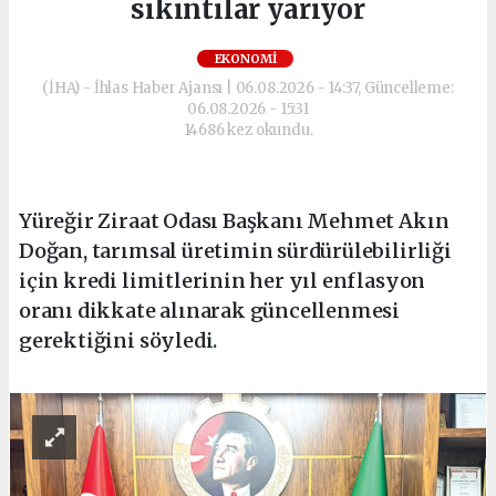
sıkıntılar yarıyor
EKONOMI
(İHA) - İhlas Haber Ajansı | 06.08.2026 - 14:37, Güncelleme:
06.08.2026 - 15:31
14686 kez okundu.
Yüreğir Ziraat Odası Başkanı Mehmet Akın
Doğan, tarımsal üretimin sürdürülebilirliği
için kredi limitlerinin her yıl enflasyon
oranı dikkate alınarak güncellenmesi
gerektiğini söyledi.