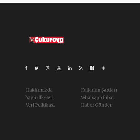
Pro-0.026
Hakkımızda
Kullanım Şartları
Yayın İlkeleri
Whatsapp İhbar
Veri Politikası
Haber Gönder