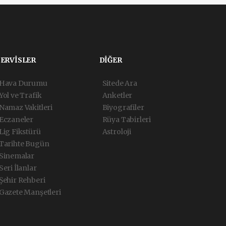
SERVİSLER
DİĞER
Hava Durumu
Sitede Ara
Yol ve Trafik
Anketler
Namaz Vakitleri
Biyografiler
Eczaneler
Rüya Tabirleri
Lig Fikstürü
Astroloji
Tarihte Bugün
Sinemalar
Seri İlanlar
Şehir Rehberi
Gazete Manşetleri