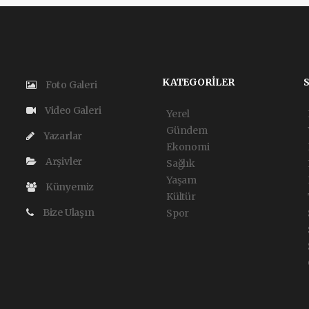
KATEGORİLER
Foto Galeri
Video Galeri
Yerel
Gündem
Yazarlar
Ekonomi
Arşivler
Sağlık
Yaşam
Künyemiz
Kültür
Bize Ulaşın
Spor