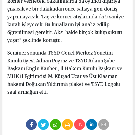
korner verilecek. Sakatlıklarda da oyuncu dışarıya
çıkacak ve bir dakikadan önce sahaya geri dönüş
yapamayacak. Taç ve korner atışlarında da 5 saniye
kuralı işleyecek. Bu kuralların iyi analiz edilip
öğrenilmesi gerekir. Aksi halde birçok kulüp sıkıntı
yaşar” şeklinde konuştu.
Seminer sonunda TSYD Genel Merkez Yönetim
Kurulu üyesi Adnan Poyraz ve TSYD Adana Şube
Başkanı Engin Kanber , İl Hakem Kurulu Başkanı ve
MHK İl Eğitimcisi M. Kürşad Uçar ve Üst Klasman
hakemi Doğukan Yıldırım’a plaket ve TSYD Logolu
saat armağan etti.