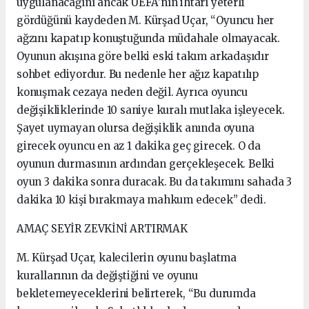
uygulanacağını ancak UEFA’nın ihtarı yeterli
gördüğünü kaydeden M. Kürşad Uçar, “Oyuncu her
ağzını kapatıp konuştuğunda müdahale olmayacak.
Oyunun akışına göre belki eski takım arkadaşıdır
sohbet ediyordur. Bu nedenle her ağız kapatılıp
konuşmak cezaya neden değil. Ayrıca oyuncu
değişikliklerinde 10 saniye kuralı mutlaka işleyecek.
Şayet uymayan olursa değişiklik anında oyuna
girecek oyuncu en az 1 dakika geç girecek. O da
oyunun durmasının ardından gerçekleşecek. Belki
oyun 3 dakika sonra duracak. Bu da takımını sahada 3
dakika 10 kişi bırakmaya mahkum edecek” dedi.
AMAÇ SEYİR ZEVKİNİ ARTIRMAK
M. Kürşad Uçar, kalecilerin oyunu başlatma
kurallarının da değiştiğini ve oyunu
bekletemeyeceklerini belirterek, “Bu durumda