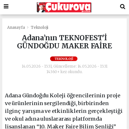
Anasayfa
Teknoloji
Adana’nın TEKNOFEST’İ
GÜNDOĞDU MAKER FAİRE
TEKNOLOJI
14.05.2026 - 15:31, Güncelleme: 14.05.2026 - 15:31
14360+ kez okundu.
Adana Gündoğdu Koleji öğrencilerinin proje
ve ürünlerinin sergilendiği, birbirinden
ilginç yarışma ve etkinliklerin gerçekleştiği
ve okul adına uluslararası platformda
lisanslanan “10. Maker Faire Bilim Şenliği”