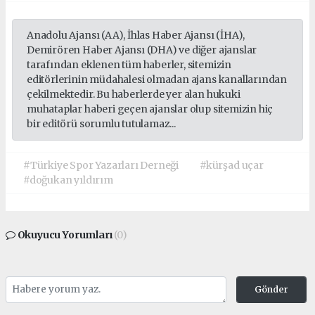
Anadolu Ajansı (AA), İhlas Haber Ajansı (İHA),
Demirören Haber Ajansı (DHA) ve diğer ajanslar
tarafından eklenen tüm haberler, sitemizin
editörlerinin müdahalesi olmadan ajans kanallarından
çekilmektedir. Bu haberlerde yer alan hukuki
muhataplar haberi geçen ajanslar olup sitemizin hiç
bir editörü sorumlu tutulamaz...
#Türkiye Spor Yazarları Derneği
#kürşad uçar
#doğukan yıldırım
Okuyucu Yorumları
(0)
Gönder