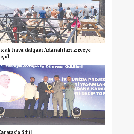
ıcak hava dalgası Adanalıları zirveye
aşıdı
arataş’a ödül