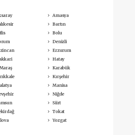
saray
Amasya
lıkesir
Bartın
lis
Bolu
orum
Denizli
zincan
Erzurum
kkari
Hatay
Maraş
Karabük
rıkkale
Kırşehir
latya
Manisa
vşehir
Niğde
amsun
Siirt
kirdağ
Tokat
lova
Yozgat