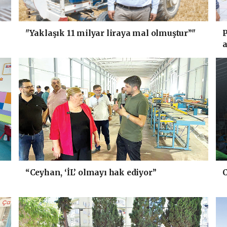
"Yaklaşık 11 milyar liraya mal olmuştur”"
P
a
“Ceyhan, ‘İL’ olmayı hak ediyor”