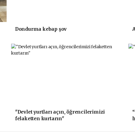
Dondurma kebap şov
A
"Devlet yurtları açın, öğrencilerimizi
“
felaketten kurtarın"
h