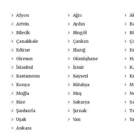
Afyon
Ağrı
Ak
Artvin
Aydın
Ba
Bilecik
Bingöl
Bit
Çanakkale
Çankırı
Ç
Edirne
Elazığ
Er
Giresun
Gümüşhane
Ha
İstanbul
İzmir
K.
Kastamonu
Kayseri
Kı
Konya
Kütahya
Ma
Muğla
Muş
Ne
Rize
Sakarya
S
Şanlıurfa
Şırnak
Te
Uşak
Van
Ya
Ankara