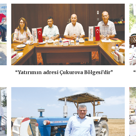
“Yatırımın adresi Çukurova Bölgesi’dir”
“