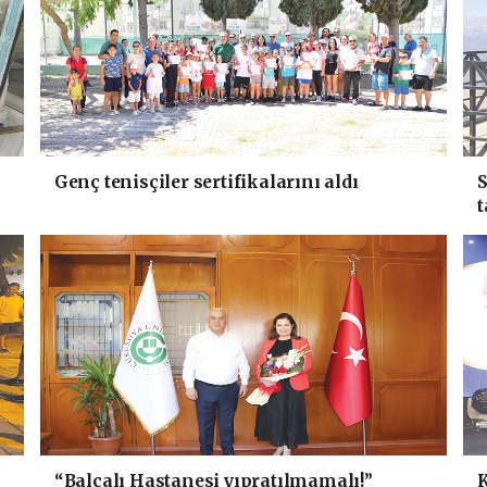
Genç tenisçiler sertifikalarını aldı
S
t
“Balcalı Hastanesi yıpratılmamalı!”
K