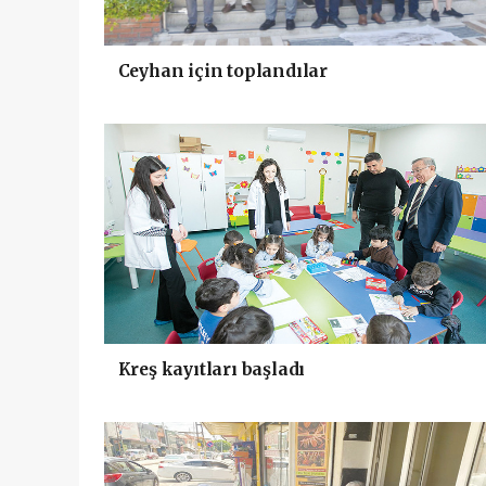
Ceyhan için toplandılar
Kreş kayıtları başladı