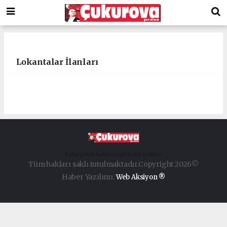
Lokantalar İlanları
haber paketi
haber scripti
haber yazılımı
Tüm hakları saklı tutulmaktadır.Copyright 2026©
Haber Yazılımı:
Web Aksiyon ®