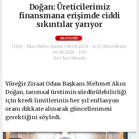
Doğan: Üreticilerimiz
finansmana erişimde ciddi
sıkıntılar yarıyor
EKONOMI
(İHA) - İhlas Haber Ajansı | 06.08.2026 - 14:37, Güncelleme:
06.08.2026 - 15:31
5342 kez okundu.
Yüreğir Ziraat Odası Başkanı Mehmet Akın
Doğan, tarımsal üretimin sürdürülebilirliği
için kredi limitlerinin her yıl enflasyon
oranı dikkate alınarak güncellenmesi
gerektiğini söyledi.