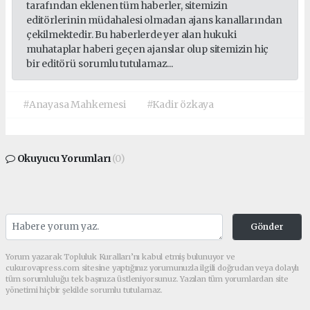
tarafından eklenen tüm haberler, sitemizin
editörlerinin müdahalesi olmadan ajans kanallarından
çekilmektedir. Bu haberlerde yer alan hukuki
muhataplar haberi geçen ajanslar olup sitemizin hiç
bir editörü sorumlu tutulamaz...
#Anayasa Mahkemesi
#Kadir özkaya
Okuyucu Yorumları
(0)
Gönder
Yorum yazarak Topluluk Kuralları’nı kabul etmiş bulunuyor ve
cukurovapress.com sitesine yaptığınız yorumunuzla ilgili doğrudan veya dolaylı
tüm sorumluluğu tek başınıza üstleniyorsunuz. Yazılan tüm yorumlardan site
yönetimi hiçbir şekilde sorumlu tutulamaz.