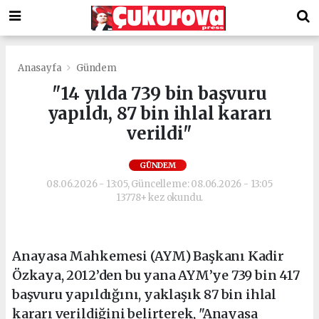
Anasayfa
Gündem
"14 yılda 739 bin başvuru
yapıldı, 87 bin ihlal kararı
verildi"
GÜNDEM
08.06.2026 - 13:05, Güncelleme: 08.06.2026 - 13:05
13778+ kez okundu.
Anayasa Mahkemesi (AYM) Başkanı Kadir
Özkaya, 2012’den bu yana AYM’ye 739 bin 417
başvuru yapıldığını, yaklaşık 87 bin ihlal
kararı verildiğini belirterek, "Anayasa