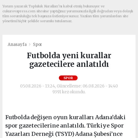
Yorum yazarak Topluluk Kuralları’nı kabul etmiş bulunuyor ve
cukurovapress.com sitesine yaptığınız yorumunuzla ilgili doğrudan veya dolaylı
tüm sorumluluğu tek başınıza üstleniyorsunuz. Yazılan tüm yorumlardan site
yönetimi hiçbir şekilde sorumlu tutulamaz.
Anasayfa
Spor
Futbolda yeni kurallar
gazetecilere anlatıldı
SPOR
05.08.2026 - 13:24, Güncelleme: 06.08.2026 - 14:40
9391 kez okundu.
Futbolda değişen oyun kuralları Adana’daki
spor gazetecilerine anlatıldı. Türkiye Spor
Yazarları Derneği (TSYD) Adana Şubesi’nce