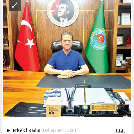
Erkek
|
Kadın
(Haberi Sesli Oku)