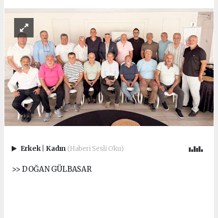
Erkek
|
Kadın
(Haberi Sesli Oku)
>> DOĞAN GÜLBASAR