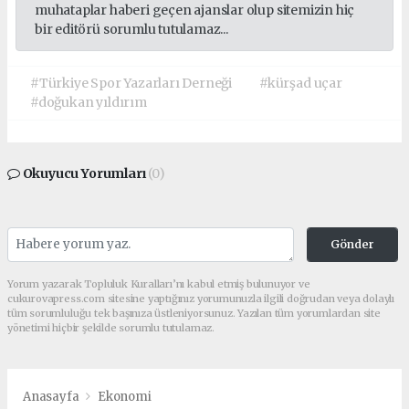
muhataplar haberi geçen ajanslar olup sitemizin hiç
bir editörü sorumlu tutulamaz...
#Türkiye Spor Yazarları Derneği
#kürşad uçar
#doğukan yıldırım
Okuyucu Yorumları
(0)
Gönder
Yorum yazarak Topluluk Kuralları’nı kabul etmiş bulunuyor ve
cukurovapress.com sitesine yaptığınız yorumunuzla ilgili doğrudan veya dolaylı
tüm sorumluluğu tek başınıza üstleniyorsunuz. Yazılan tüm yorumlardan site
yönetimi hiçbir şekilde sorumlu tutulamaz.
Anasayfa
Ekonomi