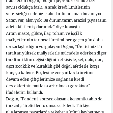
ifade eden Doğan, "Bugün piyasada satılık arazi
sayısı oldukça fazla. Ancak kredi limitlerinin
yetersizliği nedeniyle alıcılar finansman bulamıyor.
Satan var, alan yok. Bu durum tarım arazisi piyasasını
adeta kilitlemiş durumda" diye konuştu.
Artan mazot, gübre, ilaç, tohum ve işçilik
maliyetlerinin tarımsal üretimi her geçen gün daha
da zorlaştırdığını vurgulayan Doğan, "Üreticimiz bir
taraftan yüksek maliyetlerle mücadele ederken diğer
taraftan iklim değişikliğinin etkisiyle, sel, dolu, don,
aşırı sıcaklık ve kuraklık gibi doğal afetlerle karşı
karşıya kalıyor. Böylesine zor şartlarda üretime
devam eden çiftçilerimize sağlanan kredi
desteklerinin mutlaka artırılması gerekiyor"
ifadelerini kullandı.
Doğan, "Pandemi sonrası oluşan ekonomik tablo da
ihracatçı üreticileri olumsuz etkiledi. Türkiye
uluslararası pazarlarda rekabet gücünü kaybetmeye