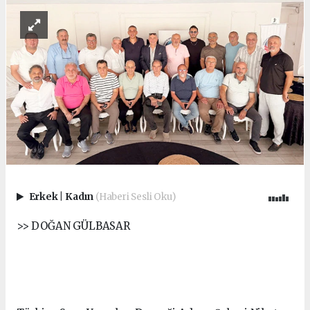
Erkek
|
Kadın
(Haberi Sesli Oku)
>> DOĞAN GÜLBASAR