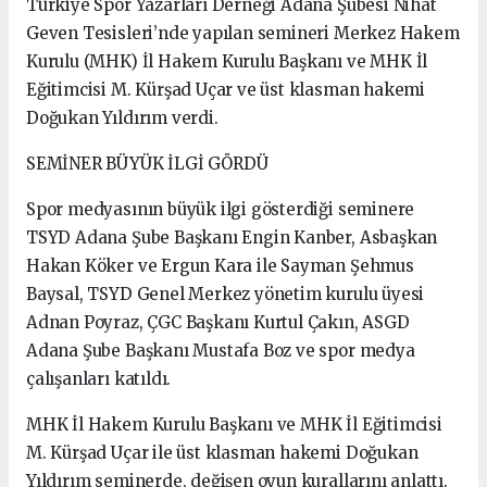
Türkiye Spor Yazarları Derneği Adana Şubesi Nihat
Geven Tesisleri’nde yapılan semineri Merkez Hakem
Kurulu (MHK) İl Hakem Kurulu Başkanı ve MHK İl
Eğitimcisi M. Kürşad Uçar ve üst klasman hakemi
Doğukan Yıldırım verdi.
SEMİNER BÜYÜK İLGİ GÖRDÜ
Spor medyasının büyük ilgi gösterdiği seminere
TSYD Adana Şube Başkanı Engin Kanber, Asbaşkan
Hakan Köker ve Ergun Kara ile Sayman Şehmus
Baysal, TSYD Genel Merkez yönetim kurulu üyesi
Adnan Poyraz, ÇGC Başkanı Kurtul Çakın, ASGD
Adana Şube Başkanı Mustafa Boz ve spor medya
çalışanları katıldı.
MHK İl Hakem Kurulu Başkanı ve MHK İl Eğitimcisi
M. Kürşad Uçar ile üst klasman hakemi Doğukan
Yıldırım seminerde, değişen oyun kurallarını anlattı.