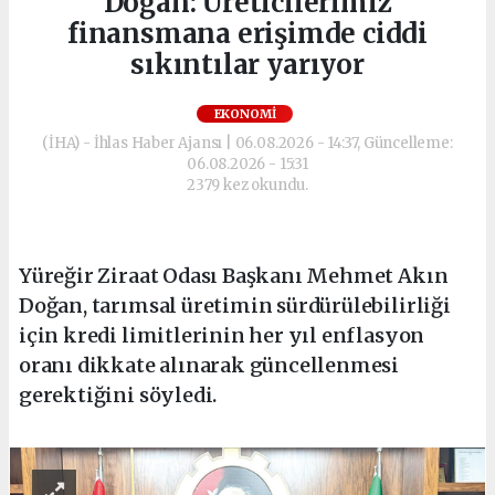
Doğan: Üreticilerimiz
finansmana erişimde ciddi
sıkıntılar yarıyor
EKONOMI
(İHA) - İhlas Haber Ajansı | 06.08.2026 - 14:37, Güncelleme:
06.08.2026 - 15:31
2379 kez okundu.
Yüreğir Ziraat Odası Başkanı Mehmet Akın
Doğan, tarımsal üretimin sürdürülebilirliği
için kredi limitlerinin her yıl enflasyon
oranı dikkate alınarak güncellenmesi
gerektiğini söyledi.