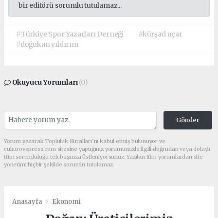
bir editörü sorumlu tutulamaz...
#Türkiye Spor Yazarları Derneği
#kürşad uçar
#doğukan yıldırım
Okuyucu Yorumları
(0)
Gönder
Yorum yazarak Topluluk Kuralları’nı kabul etmiş bulunuyor ve
cukurovapress.com sitesine yaptığınız yorumunuzla ilgili doğrudan veya dolaylı
tüm sorumluluğu tek başınıza üstleniyorsunuz. Yazılan tüm yorumlardan site
yönetimi hiçbir şekilde sorumlu tutulamaz.
Anasayfa
Ekonomi