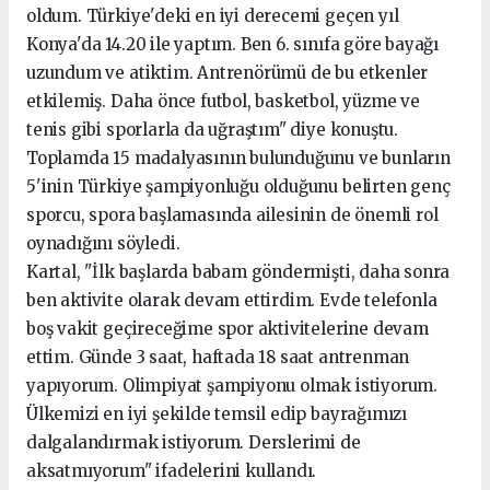
oldum. Türkiye'deki en iyi derecemi geçen yıl
Konya'da 14.20 ile yaptım. Ben 6. sınıfa göre bayağı
uzundum ve atiktim. Antrenörümü de bu etkenler
etkilemiş. Daha önce futbol, basketbol, yüzme ve
tenis gibi sporlarla da uğraştım" diye konuştu.
Toplamda 15 madalyasının bulunduğunu ve bunların
5'inin Türkiye şampiyonluğu olduğunu belirten genç
sporcu, spora başlamasında ailesinin de önemli rol
oynadığını söyledi.
Kartal, "İlk başlarda babam göndermişti, daha sonra
ben aktivite olarak devam ettirdim. Evde telefonla
boş vakit geçireceğime spor aktivitelerine devam
ettim. Günde 3 saat, haftada 18 saat antrenman
yapıyorum. Olimpiyat şampiyonu olmak istiyorum.
Ülkemizi en iyi şekilde temsil edip bayrağımızı
dalgalandırmak istiyorum. Derslerimi de
aksatmıyorum" ifadelerini kullandı.