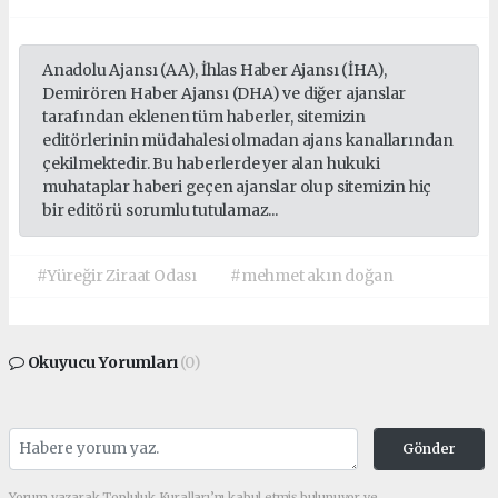
Anadolu Ajansı (AA), İhlas Haber Ajansı (İHA),
Demirören Haber Ajansı (DHA) ve diğer ajanslar
tarafından eklenen tüm haberler, sitemizin
editörlerinin müdahalesi olmadan ajans kanallarından
çekilmektedir. Bu haberlerde yer alan hukuki
muhataplar haberi geçen ajanslar olup sitemizin hiç
bir editörü sorumlu tutulamaz...
#Yüreğir Ziraat Odası
#mehmet akın doğan
Okuyucu Yorumları
(0)
Gönder
Yorum yazarak Topluluk Kuralları’nı kabul etmiş bulunuyor ve