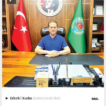
Erkek
|
Kadın
(Haberi Sesli Oku)