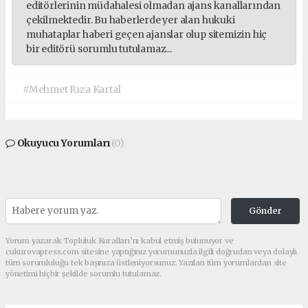
editörlerinin müdahalesi olmadan ajans kanallarından
çekilmektedir. Bu haberlerde yer alan hukuki
muhataplar haberi geçen ajanslar olup sitemizin hiç
bir editörü sorumlu tutulamaz...
#Mehmet Rıza Kartal
Okuyucu Yorumları
(0)
Gönder
Yorum yazarak Topluluk Kuralları’nı kabul etmiş bulunuyor ve
cukurovapress.com sitesine yaptığınız yorumunuzla ilgili doğrudan veya dolaylı
tüm sorumluluğu tek başınıza üstleniyorsunuz. Yazılan tüm yorumlardan site
yönetimi hiçbir şekilde sorumlu tutulamaz.