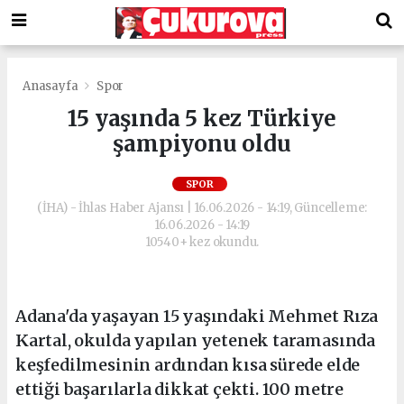
Anasayfa
Spor
15 yaşında 5 kez Türkiye
şampiyonu oldu
SPOR
(İHA) - İhlas Haber Ajansı | 16.06.2026 - 14:19, Güncelleme:
16.06.2026 - 14:19
10540+ kez okundu.
Adana'da yaşayan 15 yaşındaki Mehmet Rıza
Kartal, okulda yapılan yetenek taramasında
keşfedilmesinin ardından kısa sürede elde
ettiği başarılarla dikkat çekti. 100 metre