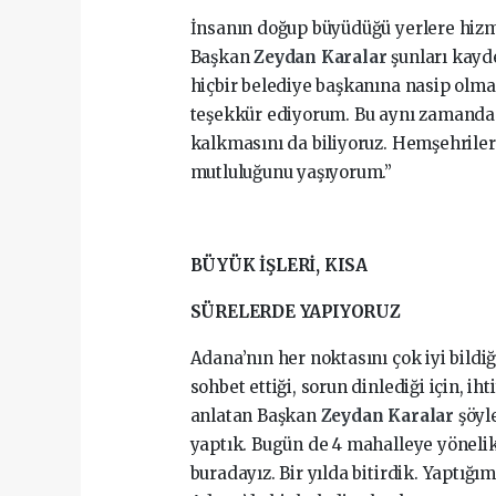
İnsanın doğup büyüdüğü yerlere hizm
Başkan
Zeydan Karalar
şunları kayd
hiçbir belediye başkanına nasip olmad
teşekkür ediyorum. Bu aynı zamanda 
kalkmasını da biliyoruz. Hemşehrile
mutluluğunu yaşıyorum.”
BÜYÜK İŞLERİ, KISA
SÜRELERDE YAPIYORUZ
Adana’nın her noktasını çok iyi bildi
sohbet ettiği, sorun dinlediği için, ih
anlatan Başkan
Zeydan Karalar
şöyl
yaptık. Bugün de 4 mahalleye yönel
buradayız. Bir yılda bitirdik. Yaptığ