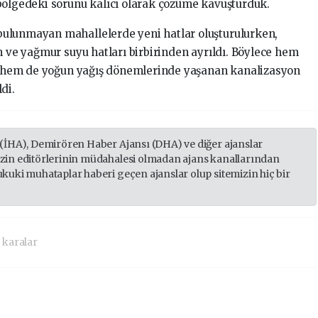
bölgedeki sorunu kalıcı olarak çözüme kavuşturduk.
ulunmayan mahallelerde yeni hatlar oluşturulurken,
n ve yağmur suyu hatları birbirinden ayrıldı. Böylece hem
ldı hem de yoğun yağış dönemlerinde yaşanan kanalizasyon
di.
 (İHA), Demirören Haber Ajansı (DHA) ve diğer ajanslar
izin editörlerinin müdahalesi olmadan ajans kanallarından
ukuki muhataplar haberi geçen ajanslar olup sitemizin hiç bir
 karalar