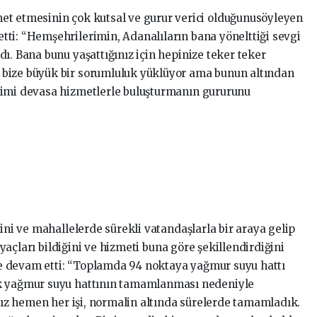
et etmesinin çok kutsal ve gurur verici olduğunusöyleyen
etti: “Hemşehrilerimin, Adanalıların bana yönelttiği sevgi
ı. Bana bunu yaşattığınız için hepinize teker teker
bize büyük bir sorumluluk yüklüyor ama bunun altından
rimi devasa hizmetlerle buluşturmanın gururunu
ğini ve mahallelerde sürekli vatandaşlarla bir araya gelip
tiyaçları bildiğini ve hizmeti buna göre şekillendirdiğini
e devam etti: “Toplamda 94 noktaya yağmur suyu hattı
ik yağmur suyu hattının tamamlanması nedeniyle
ımız hemen her işi, normalin altında sürelerde tamamladık.