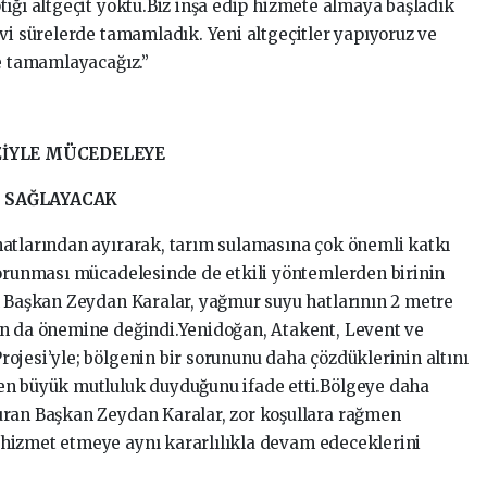
ığı altgeçit yoktu.Biz inşa edip hizmete almaya başladık
vi sürelerde tamamladık. Yeni altgeçitler yapıyoruz ve
de tamamlayacağız.”
ZİYLE MÜCEDELEYE
 SAĞLAYACAK
atlarından ayırarak, tarım sulamasına çok önemli katkı
korunması mücadelesinde de etkili yöntemlerden birinin
n Başkan Zeydan Karalar, yağmur suyu hatlarının 2 metre
ın da önemine değindi.Yenidoğan, Atakent, Levent ve
ojesi’yle; bölgenin bir sorununu daha çözdüklerinin altını
en büyük mutluluk duyduğunu ifade etti.Bölgeye daha
uran Başkan Zeydan Karalar, zor koşullara rağmen
hizmet etmeye aynı kararlılıkla devam edeceklerini