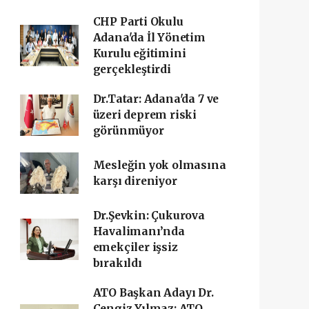
CHP Parti Okulu
Adana'da İl Yönetim
Kurulu eğitimini
gerçekleştirdi
Dr.Tatar: Adana'da 7 ve
üzeri deprem riski
görünmüyor
Mesleğin yok olmasına
karşı direniyor
Dr.Şevkin: Çukurova
Havalimanı’nda
emekçiler işsiz
bırakıldı
ATO Başkan Adayı Dr.
Cengiz Yılmaz: ATO