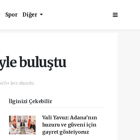
r
Spor
Diğer
yle buluştu
6455+ kez okundu.
İlginizi Çekebilir
Vali Yavuz: Adana’nın
huzuru ve güveni için
gayret gösteiyoruz