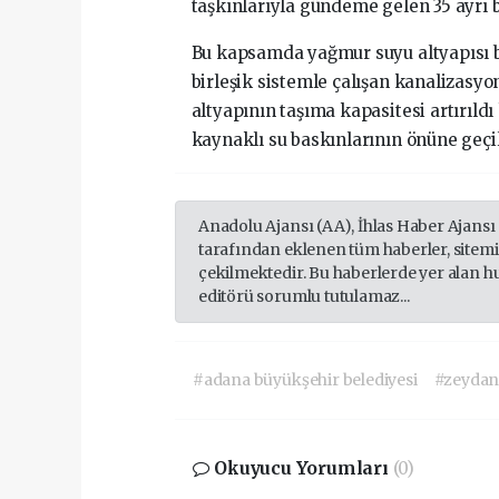
taşkınlarıyla gündeme gelen 35 ayrı 
Bu kapsamda yağmur suyu altyapısı b
birleşik sistemle çalışan kanalizasyo
altyapının taşıma kapasitesi artırı
kaynaklı su baskınlarının önüne geçil
Anadolu Ajansı (AA), İhlas Haber Ajansı
tarafından eklenen tüm haberler, sitem
çekilmektedir. Bu haberlerde yer alan h
editörü sorumlu tutulamaz...
#adana büyükşehir belediyesi
#zeydan
Okuyucu Yorumları
(0)