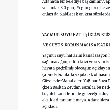
Adana’da bir belediye başkanının yapt
ve bunları 90 gün, 75 gün gibi mucize
onları da olabilecek en kısa süreler
YAĞMUR SUYU HATTI; İKLİM KRİ
VE SUYUN KORUNMASINA KATKI
Yağmur suyu hatlarını kanalizasyon h
sağlanacağını, iklim krizi ve suyun 
hayata geçirilmiş olacağını açıklaya
çapında borularla yapılacak olmasın
GüzelevlerMahalleleri Yağmur Suyu Pr
çizen Başkan Zeydan Karalar, bu ned
büyük hizmetlerin de geleceğini duy
eksikleri tamamlamaya, Adanalılara 
açıkladı.