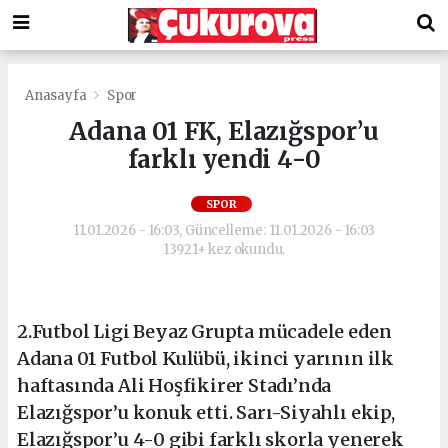
Anasayfa
Spor
Adana 01 FK, Elazığspor’u
farklı yendi 4-0
SPOR
11.01.2026 - 16:03, Güncelleme: 11.01.2026 - 16:03
13921+ kez okundu.
2.Futbol Ligi Beyaz Grupta mücadele eden
Adana 01 Futbol Kulübü, ikinci yarının ilk
haftasında Ali Hoşfikirer Stadı’nda
Elazığspor’u konuk etti. Sarı-Siyahlı ekip,
Elazığspor’u 4-0 gibi farklı skorla yenerek