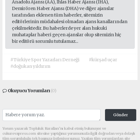
Anadolu Ajansı (AA), İhlas Haber Ajansı (İHA),
Demirören Haber Ajansı (DHA) ve diğer ajanslar
tarafından eklenen tüm haberler, sitemizin
editörlerinin müdahalesi olmadan ajans kanallarından
çekilmektedir. Bu haberlerde yer alan hukuki
muhataplar haberi geçen ajanslar olup sitemizin hiç
bir editörü sorumlu tutulamaz...
#Türkiye Spor Yazarları Derneği
#kürşad uçar
#doğukan yıldırım
Okuyucu Yorumları
(0)
Gönder
Yorum yazarak Topluluk Kuralları’nı kabul etmiş bulunuyor ve
cukurovapress.com sitesine yaptığınız yorumunuzla ilgili doğrudan veya dolaylı
tüm sorumluluğu tek başınıza üstleniyorsunuz. Yazılan tüm yorumlardan site