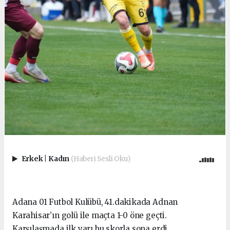
Erkek
|
Kadın
(Haberi Sesli Oku)
Adana 01 Futbol Kulübü, 41.dakikada Adnan
Karahisar’ın golü ile maçta 1-0 öne geçti.
Karşılaşmada ilk yarı bu skorla sona erdi.