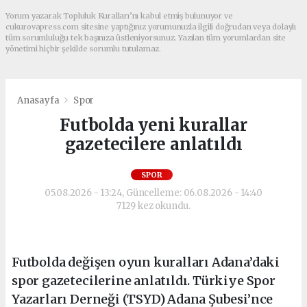
Yorum yazarak Topluluk Kuralları’nı kabul etmiş bulunuyor ve
cukurovapress.com sitesine yaptığınız yorumunuzla ilgili doğrudan veya dolaylı
tüm sorumluluğu tek başınıza üstleniyorsunuz. Yazılan tüm yorumlardan site
yönetimi hiçbir şekilde sorumlu tutulamaz.
Anasayfa
Spor
Futbolda yeni kurallar
gazetecilere anlatıldı
SPOR
05.08.2026 - 13:24, Güncelleme: 06.08.2026 - 14:40
7129 kez okundu.
Futbolda değişen oyun kuralları Adana’daki
spor gazetecilerine anlatıldı. Türkiye Spor
Yazarları Derneği (TSYD) Adana Şubesi’nce