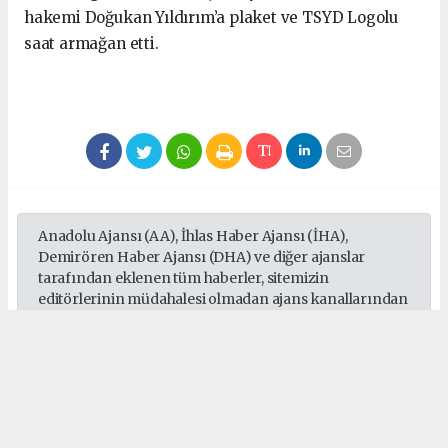
hakemi Doğukan Yıldırım’a plaket ve TSYD Logolu
saat armağan etti.
Anadolu Ajansı (AA), İhlas Haber Ajansı (İHA),
Demirören Haber Ajansı (DHA) ve diğer ajanslar
tarafından eklenen tüm haberler, sitemizin
editörlerinin müdahalesi olmadan ajans kanallarından
çekilmektedir. Bu haberlerde yer alan hukuki
muhataplar haberi geçen ajanslar olup sitemizin hiç
bir editörü sorumlu tutulamaz...
#Türkiye Spor Yazarları Derneği
#kürşad uçar
#doğukan yıldırım