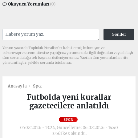
Okuyucu Yorumları
(0)
Gönder
Yorum yazarak Topluluk Kuralları’nı kabul etmiş bulunuyor ve
cukurovapress.com sitesine yaptığınız yorumunuzla ilgili doğrudan veya dolaylı
tüm sorumluluğu tek başınıza üstleniyorsunuz. Yazılan tüm yorumlardan site
yönetimi hiçbir şekilde sorumlu tutulamaz.
Anasayfa
Spor
Futbolda yeni kurallar
gazetecilere anlatıldı
SPOR
05.08.2026 - 13:24, Güncelleme: 06.08.2026 - 14:40
10561 kez okundu.