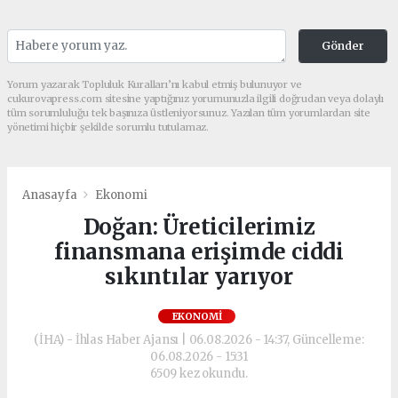
Gönder
Yorum yazarak Topluluk Kuralları’nı kabul etmiş bulunuyor ve
cukurovapress.com sitesine yaptığınız yorumunuzla ilgili doğrudan veya dolaylı
tüm sorumluluğu tek başınıza üstleniyorsunuz. Yazılan tüm yorumlardan site
yönetimi hiçbir şekilde sorumlu tutulamaz.
Anasayfa
Ekonomi
Doğan: Üreticilerimiz
finansmana erişimde ciddi
sıkıntılar yarıyor
EKONOMI
(İHA) - İhlas Haber Ajansı | 06.08.2026 - 14:37, Güncelleme:
06.08.2026 - 15:31
6509 kez okundu.