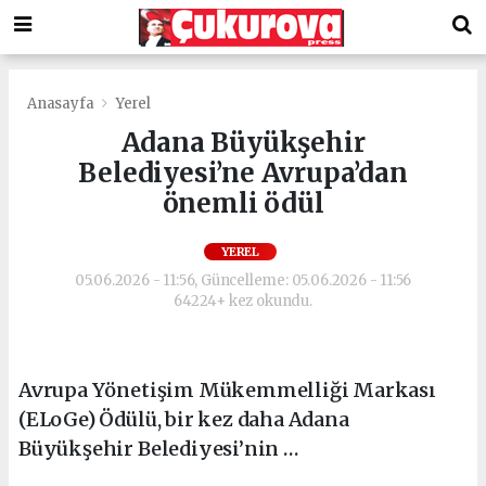
Anasayfa
Yerel
Adana Büyükşehir
Belediyesi’ne Avrupa’dan
önemli ödül
YEREL
05.06.2026 - 11:56, Güncelleme: 05.06.2026 - 11:56
64224+ kez okundu.
Avrupa Yönetişim Mükemmelliği Markası
(ELoGe) Ödülü, bir kez daha Adana
Büyükşehir Belediyesi’nin …