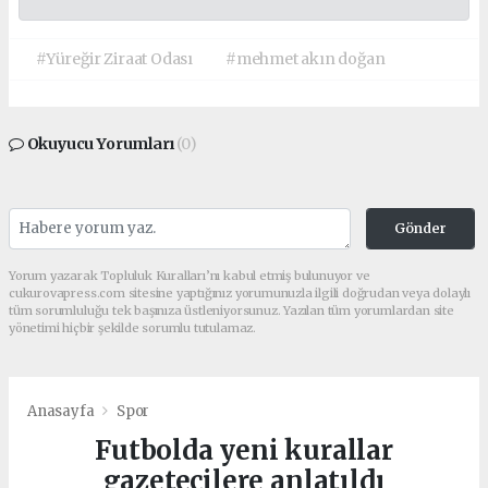
#Yüreğir Ziraat Odası
#mehmet akın doğan
Okuyucu Yorumları
(0)
Gönder
Yorum yazarak Topluluk Kuralları’nı kabul etmiş bulunuyor ve
cukurovapress.com sitesine yaptığınız yorumunuzla ilgili doğrudan veya dolaylı
tüm sorumluluğu tek başınıza üstleniyorsunuz. Yazılan tüm yorumlardan site
yönetimi hiçbir şekilde sorumlu tutulamaz.
Anasayfa
Spor
Futbolda yeni kurallar
gazetecilere anlatıldı