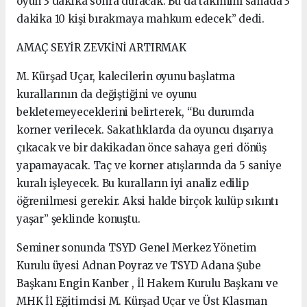
oyun 3 dakika sonra duracak. Bu da takımını sahada 3
dakika 10 kişi bırakmaya mahkum edecek” dedi.
AMAÇ SEYİR ZEVKİNİ ARTIRMAK
M. Kürşad Uçar, kalecilerin oyunu başlatma
kurallarının da değiştiğini ve oyunu
bekletemeyeceklerini belirterek, “Bu durumda
korner verilecek. Sakatlıklarda da oyuncu dışarıya
çıkacak ve bir dakikadan önce sahaya geri dönüş
yapamayacak. Taç ve korner atışlarında da 5 saniye
kuralı işleyecek. Bu kuralların iyi analiz edilip
öğrenilmesi gerekir. Aksi halde birçok kulüp sıkıntı
yaşar” şeklinde konuştu.
Seminer sonunda TSYD Genel Merkez Yönetim
Kurulu üyesi Adnan Poyraz ve TSYD Adana Şube
Başkanı Engin Kanber , İl Hakem Kurulu Başkanı ve
MHK İl Eğitimcisi M. Kürşad Uçar ve Üst Klasman