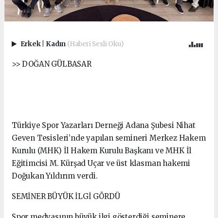
Erkek
|
Kadın
(Haberi Sesli Oku)
>> DOĞAN GÜLBASAR
Türkiye Spor Yazarları Derneği Adana Şubesi Nihat
Geven Tesisleri’nde yapılan semineri Merkez Hakem
Kurulu (MHK) İl Hakem Kurulu Başkanı ve MHK İl
Eğitimcisi M. Kürşad Uçar ve üst klasman hakemi
Doğukan Yıldırım verdi.
SEMİNER BÜYÜK İLGİ GÖRDÜ
Spor medyasının büyük ilgi gösterdiği seminere