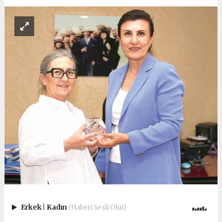
Erkek
|
Kadın
(Haberi Sesli Oku)