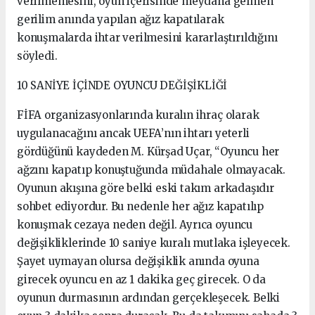
verilmemesini, oyun içerisinde meydana gelmen
gerilim anında yapılan ağız kapatılarak
konuşmalarda ihtar verilmesini kararlaştırıldığını
söyledi.
10 SANİYE İÇİNDE OYUNCU DEĞİŞİKLİĞİ
FİFA organizasyonlarında kuralın ihraç olarak
uygulanacağını ancak UEFA’nın ihtarı yeterli
gördüğünü kaydeden M. Kürşad Uçar, “Oyuncu her
ağzını kapatıp konuştuğunda müdahale olmayacak.
Oyunun akışına göre belki eski takım arkadaşıdır
sohbet ediyordur. Bu nedenle her ağız kapatılıp
konuşmak cezaya neden değil. Ayrıca oyuncu
değişikliklerinde 10 saniye kuralı mutlaka işleyecek.
Şayet uymayan olursa değişiklik anında oyuna
girecek oyuncu en az 1 dakika geç girecek. O da
oyunun durmasının ardından gerçekleşecek. Belki