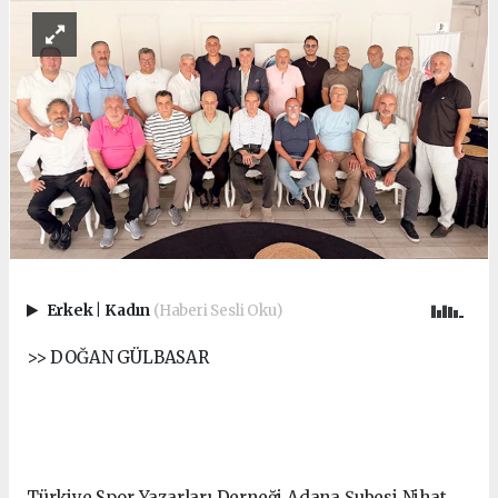
Erkek
|
Kadın
(Haberi Sesli Oku)
>> DOĞAN GÜLBASAR
Türkiye Spor Yazarları Derneği Adana Şubesi Nihat