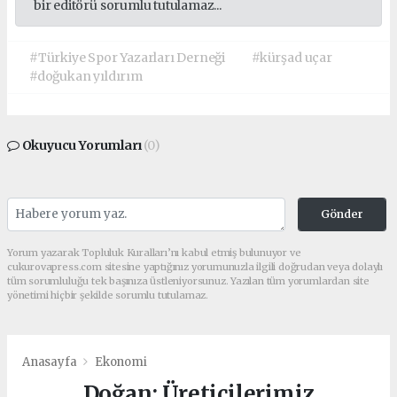
bir editörü sorumlu tutulamaz...
#Türkiye Spor Yazarları Derneği
#kürşad uçar
#doğukan yıldırım
Okuyucu Yorumları
(0)
Gönder
Yorum yazarak Topluluk Kuralları’nı kabul etmiş bulunuyor ve
cukurovapress.com sitesine yaptığınız yorumunuzla ilgili doğrudan veya dolaylı
tüm sorumluluğu tek başınıza üstleniyorsunuz. Yazılan tüm yorumlardan site
yönetimi hiçbir şekilde sorumlu tutulamaz.
Anasayfa
Ekonomi
Doğan: Üreticilerimiz