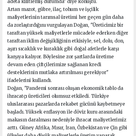
adeta kilitlemiş durumda" diye konuştu.
Artan mazot, gübre, ilaç, tohum ve işçilik
maliyetlerinin tarımsal üretimi her geçen gün daha
da zorlaştırdığını vurgulayan Doğan, "Üreticimiz bir
taraftan yüksek maliyetlerle mücadele ederken diğer
taraftan iklim değişikliğinin etkisiyle, sel, dolu, don,
aşırı sıcaklık ve kuraklık gibi doğal afetlerle karşı
karşıya kalıyor. Böylesine zor şartlarda üretime
devam eden çiftçilerimize sağlanan kredi
desteklerinin mutlaka artırılması gerekiyor"
ifadelerini kullandı.
Doğan, "Pandemi sonrası oluşan ekonomik tablo da
ihracatçı üreticileri olumsuz etkiledi. Türkiye
uluslararası pazarlarda rekabet gücünü kaybetmeye
başladı. Yüksek enflasyon ile döviz kuru arasındaki
makasın daralması nedeniyle ihracat maliyetlerimiz
arttı. Güney Afrika, Mısır, İran, Özbekistan ve Çin gibi
ülkeler daha düşük maliyetlerle üretim yaparak