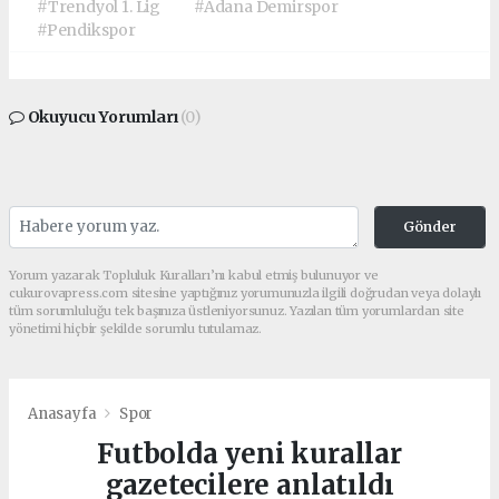
#Trendyol 1. Lig
#Adana Demirspor
#Pendikspor
Okuyucu Yorumları
(0)
Gönder
Yorum yazarak Topluluk Kuralları’nı kabul etmiş bulunuyor ve
cukurovapress.com sitesine yaptığınız yorumunuzla ilgili doğrudan veya dolaylı
tüm sorumluluğu tek başınıza üstleniyorsunuz. Yazılan tüm yorumlardan site
yönetimi hiçbir şekilde sorumlu tutulamaz.
Anasayfa
Spor
Futbolda yeni kurallar
gazetecilere anlatıldı