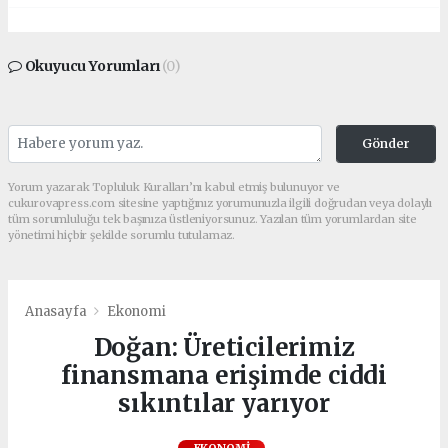
Okuyucu Yorumları
(0)
Gönder
Yorum yazarak Topluluk Kuralları’nı kabul etmiş bulunuyor ve
cukurovapress.com sitesine yaptığınız yorumunuzla ilgili doğrudan veya dolaylı
tüm sorumluluğu tek başınıza üstleniyorsunuz. Yazılan tüm yorumlardan site
yönetimi hiçbir şekilde sorumlu tutulamaz.
Anasayfa
Ekonomi
Doğan: Üreticilerimiz
finansmana erişimde ciddi
sıkıntılar yarıyor
EKONOMI