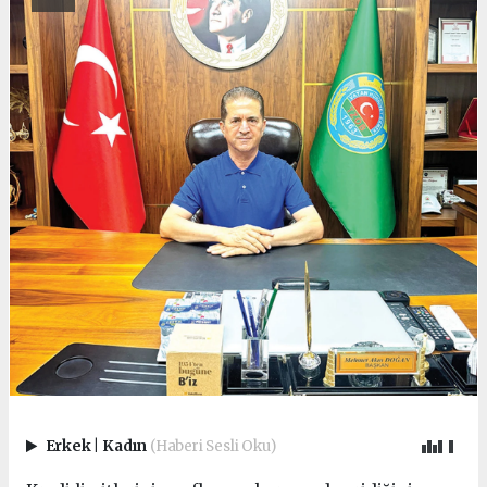
Erkek
|
Kadın
(Haberi Sesli Oku)