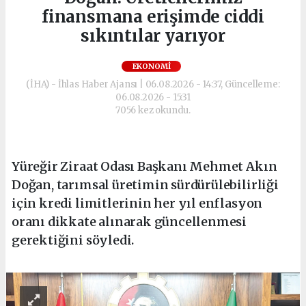
finansmana erişimde ciddi
sıkıntılar yarıyor
EKONOMI
(İHA) - İhlas Haber Ajansı | 06.08.2026 - 14:37, Güncelleme:
06.08.2026 - 15:31
7056 kez okundu.
Yüreğir Ziraat Odası Başkanı Mehmet Akın
Doğan, tarımsal üretimin sürdürülebilirliği
için kredi limitlerinin her yıl enflasyon
oranı dikkate alınarak güncellenmesi
gerektiğini söyledi.