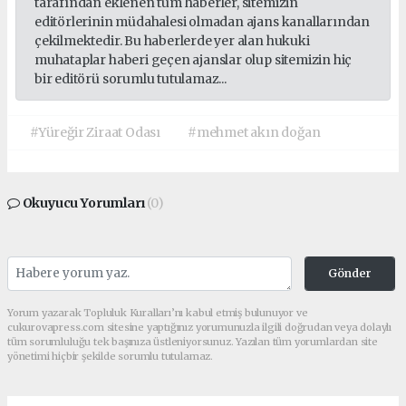
tarafından eklenen tüm haberler, sitemizin
editörlerinin müdahalesi olmadan ajans kanallarından
çekilmektedir. Bu haberlerde yer alan hukuki
muhataplar haberi geçen ajanslar olup sitemizin hiç
bir editörü sorumlu tutulamaz...
#Yüreğir Ziraat Odası
#mehmet akın doğan
Okuyucu Yorumları
(0)
Gönder
Yorum yazarak Topluluk Kuralları’nı kabul etmiş bulunuyor ve
cukurovapress.com sitesine yaptığınız yorumunuzla ilgili doğrudan veya dolaylı
tüm sorumluluğu tek başınıza üstleniyorsunuz. Yazılan tüm yorumlardan site
yönetimi hiçbir şekilde sorumlu tutulamaz.