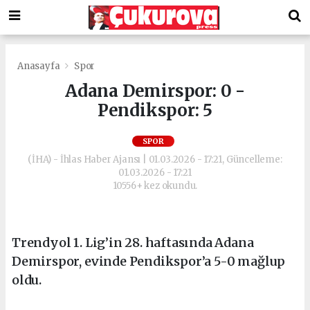
Anasayfa
Spor
Adana Demirspor: 0 -
Pendikspor: 5
SPOR
(İHA) - İhlas Haber Ajansı | 01.03.2026 - 17:21, Güncelleme:
01.03.2026 - 17:21
10556+ kez okundu.
Trendyol 1. Lig’in 28. haftasında Adana
Demirspor, evinde Pendikspor’a 5-0 mağlup
oldu.