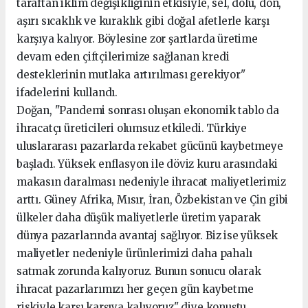
taraftan iklim değişikliğinin etkisiyle, sel, dolu, don,
aşırı sıcaklık ve kuraklık gibi doğal afetlerle karşı
karşıya kalıyor. Böylesine zor şartlarda üretime
devam eden çiftçilerimize sağlanan kredi
desteklerinin mutlaka artırılması gerekiyor"
ifadelerini kullandı.
Doğan, "Pandemi sonrası oluşan ekonomik tablo da
ihracatçı üreticileri olumsuz etkiledi. Türkiye
uluslararası pazarlarda rekabet gücünü kaybetmeye
başladı. Yüksek enflasyon ile döviz kuru arasındaki
makasın daralması nedeniyle ihracat maliyetlerimiz
arttı. Güney Afrika, Mısır, İran, Özbekistan ve Çin gibi
ülkeler daha düşük maliyetlerle üretim yaparak
dünya pazarlarında avantaj sağlıyor. Biz ise yüksek
maliyetler nedeniyle ürünlerimizi daha pahalı
satmak zorunda kalıyoruz. Bunun sonucu olarak
ihracat pazarlarımızı her geçen gün kaybetme
riskiyle karşı karşıya kalıyoruz" diye konuştu.