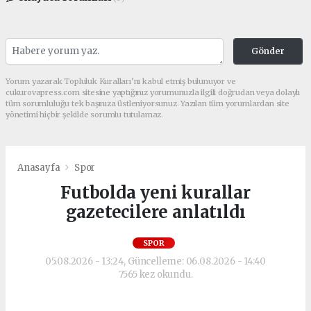
Gönder
Yorum yazarak Topluluk Kuralları’nı kabul etmiş bulunuyor ve
cukurovapress.com sitesine yaptığınız yorumunuzla ilgili doğrudan veya dolaylı
tüm sorumluluğu tek başınıza üstleniyorsunuz. Yazılan tüm yorumlardan site
yönetimi hiçbir şekilde sorumlu tutulamaz.
Anasayfa
Spor
Futbolda yeni kurallar
gazetecilere anlatıldı
SPOR
05.08.2026 - 13:24, Güncelleme: 06.08.2026 - 14:40
7565 kez okundu.