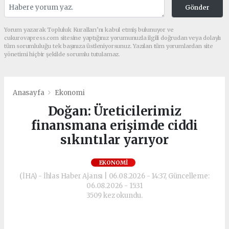
Gönder
Yorum yazarak Topluluk Kuralları’nı kabul etmiş bulunuyor ve
cukurovapress.com sitesine yaptığınız yorumunuzla ilgili doğrudan veya dolaylı
tüm sorumluluğu tek başınıza üstleniyorsunuz. Yazılan tüm yorumlardan site
yönetimi hiçbir şekilde sorumlu tutulamaz.
Anasayfa
Ekonomi
Doğan: Üreticilerimiz
finansmana erişimde ciddi
sıkıntılar yarıyor
EKONOMI
(İHA) - İhlas Haber Ajansı | 06.08.2026 - 14:37, Güncelleme:
06.08.2026 - 15:31
3509 kez okundu.