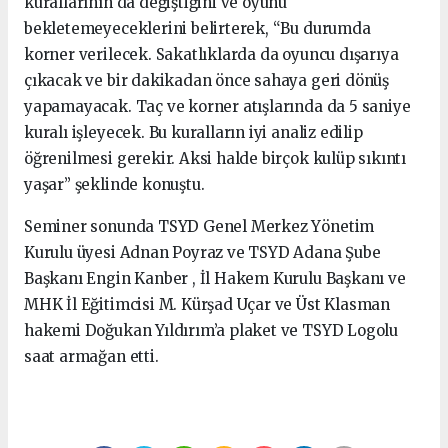
kurallarının da değiştiğini ve oyunu
bekletemeyeceklerini belirterek, “Bu durumda
korner verilecek. Sakatlıklarda da oyuncu dışarıya
çıkacak ve bir dakikadan önce sahaya geri dönüş
yapamayacak. Taç ve korner atışlarında da 5 saniye
kuralı işleyecek. Bu kuralların iyi analiz edilip
öğrenilmesi gerekir. Aksi halde birçok kulüp sıkıntı
yaşar” şeklinde konuştu.
Seminer sonunda TSYD Genel Merkez Yönetim
Kurulu üyesi Adnan Poyraz ve TSYD Adana Şube
Başkanı Engin Kanber , İl Hakem Kurulu Başkanı ve
MHK İl Eğitimcisi M. Kürşad Uçar ve Üst Klasman
hakemi Doğukan Yıldırım’a plaket ve TSYD Logolu
saat armağan etti.