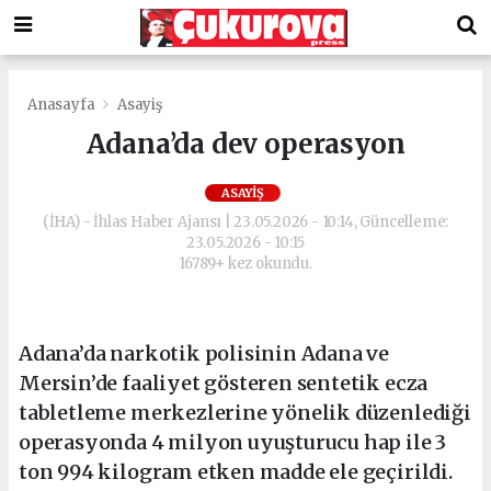
Anasayfa
Asayiş
Adana’da dev operasyon
ASAYIŞ
(İHA) - İhlas Haber Ajansı | 23.05.2026 - 10:14, Güncelleme:
23.05.2026 - 10:15
16789+ kez okundu.
Adana’da narkotik polisinin Adana ve
Mersin’de faaliyet gösteren sentetik ecza
tabletleme merkezlerine yönelik düzenlediği
operasyonda 4 milyon uyuşturucu hap ile 3
ton 994 kilogram etken madde ele geçirildi.