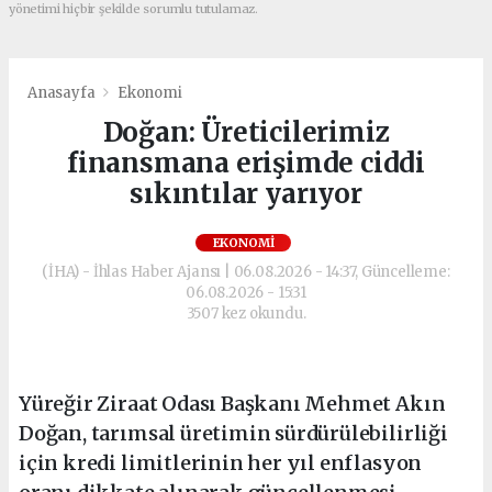
yönetimi hiçbir şekilde sorumlu tutulamaz.
Anasayfa
Ekonomi
Doğan: Üreticilerimiz
finansmana erişimde ciddi
sıkıntılar yarıyor
EKONOMI
(İHA) - İhlas Haber Ajansı | 06.08.2026 - 14:37, Güncelleme:
06.08.2026 - 15:31
3507 kez okundu.
Yüreğir Ziraat Odası Başkanı Mehmet Akın
Doğan, tarımsal üretimin sürdürülebilirliği
için kredi limitlerinin her yıl enflasyon