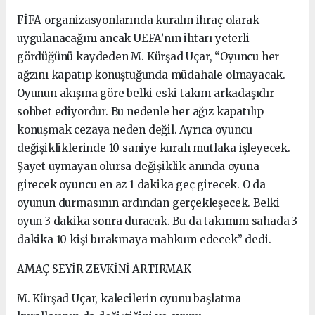
FİFA organizasyonlarında kuralın ihraç olarak
uygulanacağını ancak UEFA’nın ihtarı yeterli
gördüğünü kaydeden M. Kürşad Uçar, “Oyuncu her
ağzını kapatıp konuştuğunda müdahale olmayacak.
Oyunun akışına göre belki eski takım arkadaşıdır
sohbet ediyordur. Bu nedenle her ağız kapatılıp
konuşmak cezaya neden değil. Ayrıca oyuncu
değişikliklerinde 10 saniye kuralı mutlaka işleyecek.
Şayet uymayan olursa değişiklik anında oyuna
girecek oyuncu en az 1 dakika geç girecek. O da
oyunun durmasının ardından gerçekleşecek. Belki
oyun 3 dakika sonra duracak. Bu da takımını sahada 3
dakika 10 kişi bırakmaya mahkum edecek” dedi.
AMAÇ SEYİR ZEVKİNİ ARTIRMAK
M. Kürşad Uçar, kalecilerin oyunu başlatma