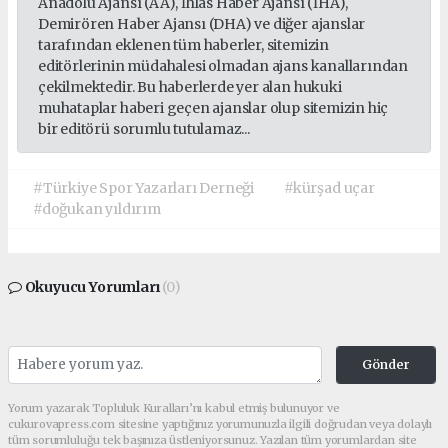
Anadolu Ajansı (AA), İhlas Haber Ajansı (İHA),
Demirören Haber Ajansı (DHA) ve diğer ajanslar
tarafından eklenen tüm haberler, sitemizin
editörlerinin müdahalesi olmadan ajans kanallarından
çekilmektedir. Bu haberlerde yer alan hukuki
muhataplar haberi geçen ajanslar olup sitemizin hiç
bir editörü sorumlu tutulamaz...
#Türkiye Spor Yazarları Derneği
#kürşad uçar
#doğukan yıldırım
Okuyucu Yorumları
(0)
Gönder
Yorum yazarak Topluluk Kuralları’nı kabul etmiş bulunuyor ve
cukurovapress.com sitesine yaptığınız yorumunuzla ilgili doğrudan veya dolaylı
tüm sorumluluğu tek başınıza üstleniyorsunuz. Yazılan tüm yorumlardan site