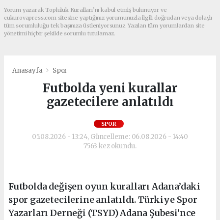
Yorum yazarak Topluluk Kuralları’nı kabul etmiş bulunuyor ve
cukurovapress.com sitesine yaptığınız yorumunuzla ilgili doğrudan veya dolaylı
tüm sorumluluğu tek başınıza üstleniyorsunuz. Yazılan tüm yorumlardan site
yönetimi hiçbir şekilde sorumlu tutulamaz.
Anasayfa
Spor
Futbolda yeni kurallar
gazetecilere anlatıldı
SPOR
05.08.2026 - 13:24, Güncelleme: 06.08.2026 - 14:40
7563 kez okundu.
Futbolda değişen oyun kuralları Adana’daki
spor gazetecilerine anlatıldı. Türkiye Spor
Yazarları Derneği (TSYD) Adana Şubesi’nce