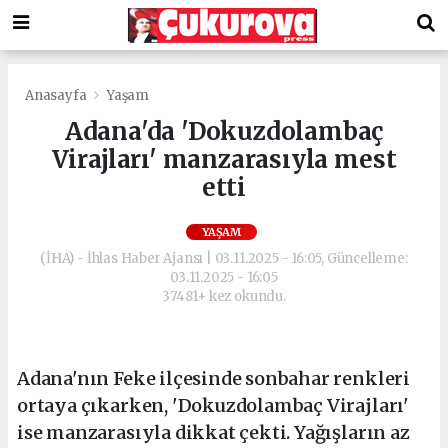
Anasayfa
Yaşam
Adana'da 'Dokuzdolambaç
Virajları' manzarasıyla mest
etti
YAŞAM
(İHA) - İhlas Haber Ajansı | 03.11.2025 - 16:05, Güncelleme:
03.11.2025 - 16:05
37481+ kez okundu.
Adana'nın Feke ilçesinde sonbahar renkleri
ortaya çıkarken, 'Dokuzdolambaç Virajları'
ise manzarasıyla dikkat çekti. Yağışların az