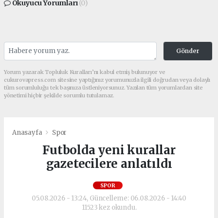
Okuyucu Yorumları
(0)
Gönder
Yorum yazarak Topluluk Kuralları’nı kabul etmiş bulunuyor ve
cukurovapress.com sitesine yaptığınız yorumunuzla ilgili doğrudan veya dolaylı
tüm sorumluluğu tek başınıza üstleniyorsunuz. Yazılan tüm yorumlardan site
yönetimi hiçbir şekilde sorumlu tutulamaz.
Anasayfa
Spor
Futbolda yeni kurallar
gazetecilere anlatıldı
SPOR
05.08.2026 - 13:24, Güncelleme: 06.08.2026 - 14:40
11523 kez okundu.