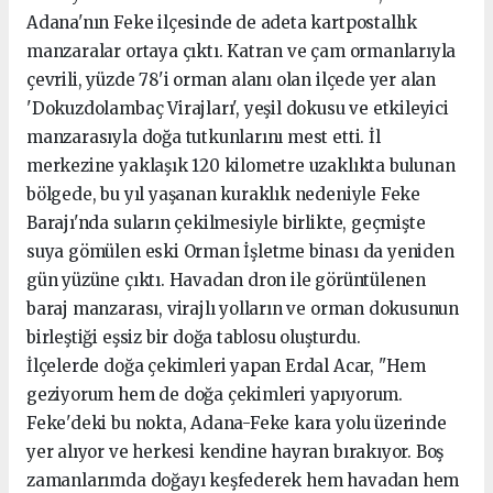
Adana'nın Feke ilçesinde de adeta kartpostallık
manzaralar ortaya çıktı. Katran ve çam ormanlarıyla
çevrili, yüzde 78'i orman alanı olan ilçede yer alan
'Dokuzdolambaç Virajları', yeşil dokusu ve etkileyici
manzarasıyla doğa tutkunlarını mest etti. İl
merkezine yaklaşık 120 kilometre uzaklıkta bulunan
bölgede, bu yıl yaşanan kuraklık nedeniyle Feke
Barajı'nda suların çekilmesiyle birlikte, geçmişte
suya gömülen eski Orman İşletme binası da yeniden
gün yüzüne çıktı. Havadan dron ile görüntülenen
baraj manzarası, virajlı yolların ve orman dokusunun
birleştiği eşsiz bir doğa tablosu oluşturdu.
İlçelerde doğa çekimleri yapan Erdal Acar, "Hem
geziyorum hem de doğa çekimleri yapıyorum.
Feke'deki bu nokta, Adana-Feke kara yolu üzerinde
yer alıyor ve herkesi kendine hayran bırakıyor. Boş
zamanlarımda doğayı keşfederek hem havadan hem