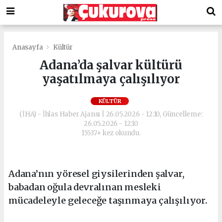
Anasayfa
Kültür
Adana’da şalvar kültürü
yaşatılmaya çalışılıyor
KÜLTÜR
(İHA) - İhlas Haber Ajansı | 26.05.2026 - 12:10, Güncelleme:
26.05.2026 - 12:10
15537+ kez okundu.
Adana’nın yöresel giysilerinden şalvar,
babadan oğula devralınan mesleki
mücadeleyle geleceğe taşınmaya çalışılıyor.