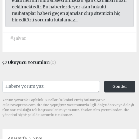
editörlerinin müdahalesi olmadan ajans kanallarından
çekilmektedir. Bu haberlerde yer alan hukuki
muhataplar haberi geçen ajanslar olup sitemizin hiç
bir editörü sorumlu tutulamaz...
#şalvar
Okuyucu Yorumları
(0)
Gönder
Yorum yazarak Topluluk Kuralları’nı kabul etmiş bulunuyor ve
cukurovapress.com sitesine yaptığınız yorumunuzla ilgili doğrudan veya dolaylı
tüm sorumluluğu tek başınıza üstleniyorsunuz. Yazılan tüm yorumlardan site
yönetimi hiçbir şekilde sorumlu tutulamaz.
Anasayfa
Spor