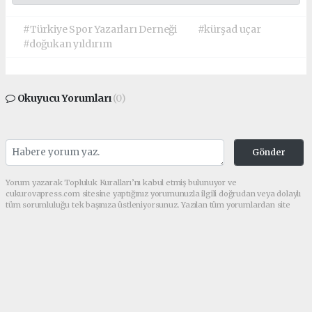
#Türkiye Spor Yazarları Derneği
#kürşad uçar
#doğukan yıldırım
Okuyucu Yorumları
(0)
Gönder
Yorum yazarak Topluluk Kuralları’nı kabul etmiş bulunuyor ve
cukurovapress.com sitesine yaptığınız yorumunuzla ilgili doğrudan veya dolaylı
tüm sorumluluğu tek başınıza üstleniyorsunuz. Yazılan tüm yorumlardan site
yönetimi hiçbir şekilde sorumlu tutulamaz.
haber paketi
haber scripti
haber yazılımı
Tüm hakları saklı tutulmaktadır.Copyright 2026©