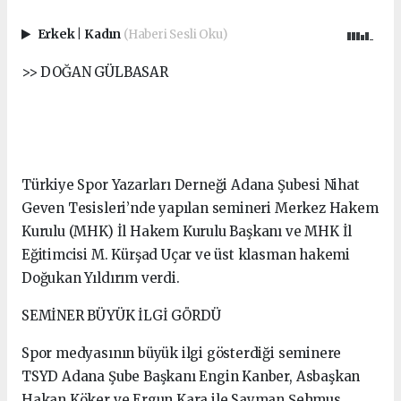
Erkek
|
Kadın
(Haberi Sesli Oku)
>> DOĞAN GÜLBASAR
Türkiye Spor Yazarları Derneği Adana Şubesi Nihat
Geven Tesisleri’nde yapılan semineri Merkez Hakem
Kurulu (MHK) İl Hakem Kurulu Başkanı ve MHK İl
Eğitimcisi M. Kürşad Uçar ve üst klasman hakemi
Doğukan Yıldırım verdi.
SEMİNER BÜYÜK İLGİ GÖRDÜ
Spor medyasının büyük ilgi gösterdiği seminere
TSYD Adana Şube Başkanı Engin Kanber, Asbaşkan
Hakan Köker ve Ergun Kara ile Sayman Şehmus