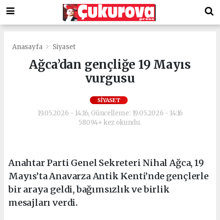
Anasayfa
Siyaset
Ağca’dan gençliğe 19 Mayıs
vurgusu
SIYASET
19.05.2026 - 14:16, Güncelleme: 19.05.2026 - 14:16
58094+ kez okundu.
Anahtar Parti Genel Sekreteri Nihal Ağca, 19
Mayıs’ta Anavarza Antik Kenti’nde gençlerle
bir araya geldi, bağımsızlık ve birlik
mesajları verdi.