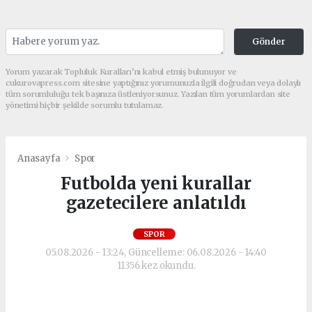
Gönder
Yorum yazarak Topluluk Kuralları’nı kabul etmiş bulunuyor ve
cukurovapress.com sitesine yaptığınız yorumunuzla ilgili doğrudan veya dolaylı
tüm sorumluluğu tek başınıza üstleniyorsunuz. Yazılan tüm yorumlardan site
yönetimi hiçbir şekilde sorumlu tutulamaz.
Anasayfa
Spor
Futbolda yeni kurallar
gazetecilere anlatıldı
SPOR
05.08.2026 - 13:24, Güncelleme: 06.08.2026 - 14:40
11356 kez okundu.