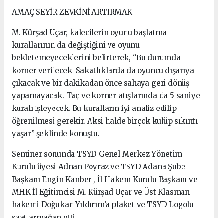
AMAÇ SEYİR ZEVKİNİ ARTIRMAK
M. Kürşad Uçar, kalecilerin oyunu başlatma
kurallarının da değiştiğini ve oyunu
bekletemeyeceklerini belirterek, “Bu durumda
korner verilecek. Sakatlıklarda da oyuncu dışarıya
çıkacak ve bir dakikadan önce sahaya geri dönüş
yapamayacak. Taç ve korner atışlarında da 5 saniye
kuralı işleyecek. Bu kuralların iyi analiz edilip
öğrenilmesi gerekir. Aksi halde birçok kulüp sıkıntı
yaşar” şeklinde konuştu.
Seminer sonunda TSYD Genel Merkez Yönetim
Kurulu üyesi Adnan Poyraz ve TSYD Adana Şube
Başkanı Engin Kanber , İl Hakem Kurulu Başkanı ve
MHK İl Eğitimcisi M. Kürşad Uçar ve Üst Klasman
hakemi Doğukan Yıldırım’a plaket ve TSYD Logolu
saat armağan etti.