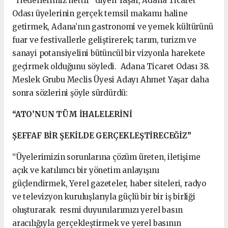
“Hedeflerimiz nettir” diyen Yaşar, Adana Ticaret
Odası üyelerinin gerçek temsil makamı haline
getirmek, Adana’nın gastronomi ve yemek kültürünü
fuar ve festivallerle geliştirerek; tarım, turizm ve
sanayi potansiyelini bütüncül bir vizyonla harekete
geçirmek olduğunu söyledi. Adana Ticaret Odası 38.
Meslek Grubu Meclis Üyesi Adayı Ahmet Yaşar daha
sonra sözlerini şöyle sürdürdü:
“ATO’NUN TÜM İHALELERİNİ
ŞEFFAF BİR ŞEKİLDE GERÇEKLEŞTİRECEĞİZ”
“Üyelerimizin sorunlarına çözüm üreten, iletişime
açık ve katılımcı bir yönetim anlayışını
güçlendirmek, Yerel gazeteler, haber siteleri, radyo
ve televizyon kuruluşlarıyla güçlü bir bir iş birliği
oluşturarak resmi duyurularımızı yerel basın
aracılığıyla gerçekleştirmek ve yerel basının