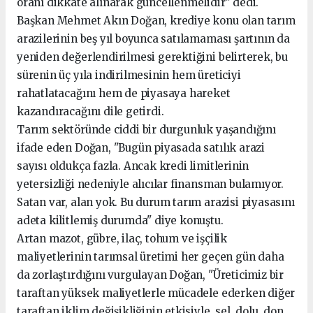
oranı dikkate alınarak güncellenmelidir" dedi.
Başkan Mehmet Akın Doğan, krediye konu olan tarım
arazilerinin beş yıl boyunca satılamaması şartının da
yeniden değerlendirilmesi gerektiğini belirterek, bu
sürenin üç yıla indirilmesinin hem üreticiyi
rahatlatacağını hem de piyasaya hareket
kazandıracağını dile getirdi.
Tarım sektöründe ciddi bir durgunluk yaşandığını
ifade eden Doğan, "Bugün piyasada satılık arazi
sayısı oldukça fazla. Ancak kredi limitlerinin
yetersizliği nedeniyle alıcılar finansman bulamıyor.
Satan var, alan yok. Bu durum tarım arazisi piyasasını
adeta kilitlemiş durumda" diye konuştu.
Artan mazot, gübre, ilaç, tohum ve işçilik
maliyetlerinin tarımsal üretimi her geçen gün daha
da zorlaştırdığını vurgulayan Doğan, "Üreticimiz bir
taraftan yüksek maliyetlerle mücadele ederken diğer
taraftan iklim değişikliğinin etkisiyle, sel, dolu, don,