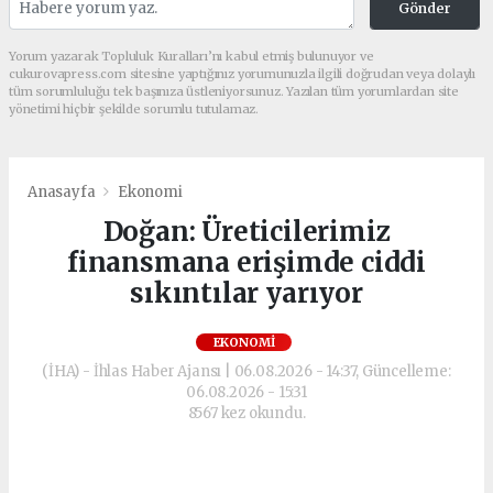
Gönder
Yorum yazarak Topluluk Kuralları’nı kabul etmiş bulunuyor ve
cukurovapress.com sitesine yaptığınız yorumunuzla ilgili doğrudan veya dolaylı
tüm sorumluluğu tek başınıza üstleniyorsunuz. Yazılan tüm yorumlardan site
yönetimi hiçbir şekilde sorumlu tutulamaz.
Anasayfa
Ekonomi
Doğan: Üreticilerimiz
finansmana erişimde ciddi
sıkıntılar yarıyor
EKONOMI
(İHA) - İhlas Haber Ajansı | 06.08.2026 - 14:37, Güncelleme:
06.08.2026 - 15:31
8567 kez okundu.