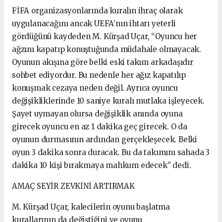
FİFA organizasyonlarında kuralın ihraç olarak
uygulanacağını ancak UEFA’nın ihtarı yeterli
gördüğünü kaydeden M. Kürşad Uçar, “Oyuncu her
ağzını kapatıp konuştuğunda müdahale olmayacak.
Oyunun akışına göre belki eski takım arkadaşıdır
sohbet ediyordur. Bu nedenle her ağız kapatılıp
konuşmak cezaya neden değil. Ayrıca oyuncu
değişikliklerinde 10 saniye kuralı mutlaka işleyecek.
Şayet uymayan olursa değişiklik anında oyuna
girecek oyuncu en az 1 dakika geç girecek. O da
oyunun durmasının ardından gerçekleşecek. Belki
oyun 3 dakika sonra duracak. Bu da takımını sahada 3
dakika 10 kişi bırakmaya mahkum edecek” dedi.
AMAÇ SEYİR ZEVKİNİ ARTIRMAK
M. Kürşad Uçar, kalecilerin oyunu başlatma
kurallarının da değiştiğini ve oyunu