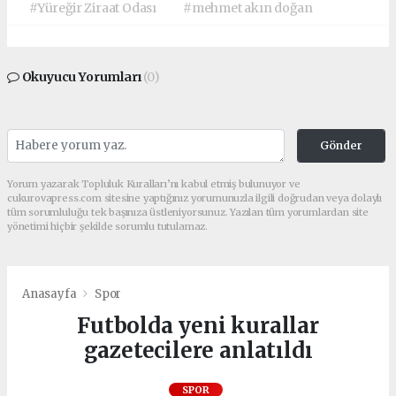
#Yüreğir Ziraat Odası
#mehmet akın doğan
Okuyucu Yorumları
(0)
Gönder
Yorum yazarak Topluluk Kuralları’nı kabul etmiş bulunuyor ve
cukurovapress.com sitesine yaptığınız yorumunuzla ilgili doğrudan veya dolaylı
tüm sorumluluğu tek başınıza üstleniyorsunuz. Yazılan tüm yorumlardan site
yönetimi hiçbir şekilde sorumlu tutulamaz.
Anasayfa
Spor
Futbolda yeni kurallar
gazetecilere anlatıldı
SPOR