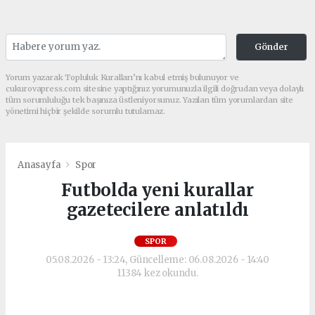
Gönder
Yorum yazarak Topluluk Kuralları’nı kabul etmiş bulunuyor ve
cukurovapress.com sitesine yaptığınız yorumunuzla ilgili doğrudan veya dolaylı
tüm sorumluluğu tek başınıza üstleniyorsunuz. Yazılan tüm yorumlardan site
yönetimi hiçbir şekilde sorumlu tutulamaz.
Anasayfa
Spor
Futbolda yeni kurallar
gazetecilere anlatıldı
SPOR
05.08.2026 - 13:24, Güncelleme: 06.08.2026 - 14:40
11384 kez okundu.