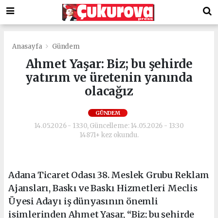
Anasayfa
Gündem
Ahmet Yaşar: Biz; bu şehirde
yatırım ve üretenin yanında
olacağız
GÜNDEM
14.05.2026 - 13:30, Güncelleme: 14.05.2026 - 13:30
14871+ kez okundu.
Adana Ticaret Odası 38. Meslek Grubu Reklam
Ajansları, Baskı ve Baskı Hizmetleri Meclis
Üyesi Adayı iş dünyasının önemli
isimlerinden Ahmet Yaşar, “Biz; bu şehirde