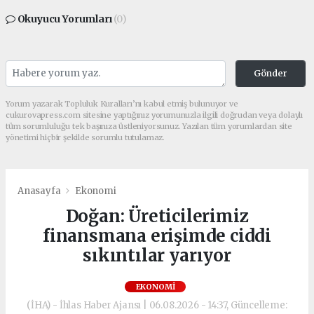
Okuyucu Yorumları
(0)
Gönder
Yorum yazarak Topluluk Kuralları’nı kabul etmiş bulunuyor ve
cukurovapress.com sitesine yaptığınız yorumunuzla ilgili doğrudan veya dolaylı
tüm sorumluluğu tek başınıza üstleniyorsunuz. Yazılan tüm yorumlardan site
yönetimi hiçbir şekilde sorumlu tutulamaz.
Anasayfa
Ekonomi
Doğan: Üreticilerimiz
finansmana erişimde ciddi
sıkıntılar yarıyor
EKONOMI
(İHA) - İhlas Haber Ajansı | 06.08.2026 - 14:37, Güncelleme: