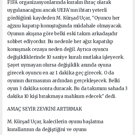
FİFA organizasyonlarında kuralın ihraç olarak
uygulanacağını ancak UEFA’nın ihtarı yeterli
gördüğünü kaydeden M. Kürşad Uçar, “Oyuncu her
ağzını kapatıp konuştuğunda müdahale olmayacak.
Oyunun akışına göre belki eski takım arkadaşıdır
sohbet ediyordur. Bu nedenle her ağız kapatılıp
konuşmak cezaya neden değil. Ayrıca oyuncu
değişikliklerinde 10 saniye kuralı mutlaka işleyecek.
Şayet uymayan olursa değişiklik anında oyuna
girecek oyuncu en az 1 dakika geç girecek. O da
oyunun durmasının ardından gerçekleşecek. Belki
oyun 3 dakika sonra duracak. Bu da takımını sahada 3
dakika 10 kişi bırakmaya mahkum edecek” dedi.
AMAÇ SEYİR ZEVKİNİ ARTIRMAK
M. Kürşad Uçar, kalecilerin oyunu başlatma
kurallarının da değiştiğini ve oyunu