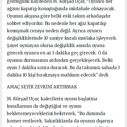
gördüğünü kaydeden M. Kürşad Uçar, “Oyuncu her
ağzını kapatıp konuştuğunda müdahale olmayacak.
Oyunun akışına göre belki eski takım arkadaşıdır
sohbet ediyordur. Bu nedenle her ağız kapatılıp
konuşmak cezaya neden değil. Ayrıca oyuncu
değişikliklerinde 10 saniye kuralı mutlaka işleyecek.
Şayet uymayan olursa değişiklik anında oyuna
girecek oyuncu en az 1 dakika geç girecek. O da
oyunun durmasının ardından gerçekleşecek. Belki
oyun 3 dakika sonra duracak. Bu da takımını sahada 3
dakika 10 kişi bırakmaya mahkum edecek” dedi.
AMAÇ SEYİR ZEVKİNİ ARTIRMAK
M. Kürşad Uçar, kalecilerin oyunu başlatma
kurallarının da değiştiğini ve oyunu
bekletemeyeceklerini belirterek, “Bu durumda
korner verilecek. Sakatlıklarda da oyuncu dışarıya