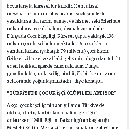
boyutlarıyla küresel bir krizdir. Hem ulusal
mevzuatlar hem de uluslararası sözleşmelerle
yasaklansa da, tarım, sanayi ve hizmet sektörlerinde
milyonlarca çocuk halen çalışmak zorundadır.
Dünyada Çocuk İşçiliği; Küresel çapta yaklaşık 138
milyon çocuk işçi bulunmaktadır. Bu çocukların
yarıdan fazlası (yaklaşık 79 milyonu) çocukların
fiziksel, zihinsel ve ahlaki gelişimini doğrudan tehdit
eden tehlikeli işlerde çalışmaktadır. Dünya
genelindeki çocuk işçiliğinin büyük bir kısmı tarım
sektöründe yoğunlaşmaktadır” diye konuştu.
“TÜRKİYE’DE ÇOCUK İŞÇİ ÖLÜMLERİ ARTIYOR”
Akça, çocuk işçiliğinin son yıllarda Türkiye’de
oldukça tartışılan bir konu haline geldiğini
anlatırken, “Milli Eğitim Bakanlığı’nın başlattığı
Mesleki Eğitim Merkezi ise tartışmaların göbeğinde