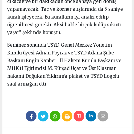
çıkacak ve bir dakikadan önce sahaya geri dönüş
yapamayacak. Taç ve korner atışlarında da 5 saniye
kuralı işleyecek. Bu kuralların iyi analiz edilip
öğrenilmesi gerekir. Aksi halde birçok kulüp sıkıntı
yaşar” şeklinde konuştu.
Seminer sonunda TSYD Genel Merkez Yönetim
Kurulu üyesi Adnan Poyraz ve TSYD Adana Şube
Başkanı Engin Kanber , İl Hakem Kurulu Başkanı ve
MHK İl Eğitimcisi M. Kürşad Uçar ve Üst Klasman
hakemi Doğukan Yıldırım’a plaket ve TSYD Logolu
saat armağan etti.