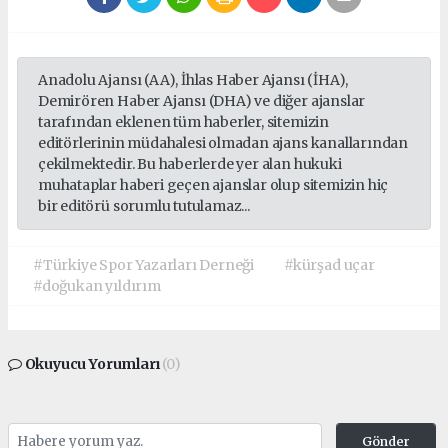
Anadolu Ajansı (AA), İhlas Haber Ajansı (İHA),
Demirören Haber Ajansı (DHA) ve diğer ajanslar
tarafından eklenen tüm haberler, sitemizin
editörlerinin müdahalesi olmadan ajans kanallarından
çekilmektedir. Bu haberlerde yer alan hukuki
muhataplar haberi geçen ajanslar olup sitemizin hiç
bir editörü sorumlu tutulamaz...
#Türkiye Spor Yazarları Derneği
#kürşad uçar
#doğukan yıldırım
Okuyucu Yorumları
(0)
Gönder