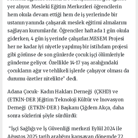
yer alıyor. Mesleki Eğitim Merkezleri öğrencilerin
hem okula devam ettiği hem de iş yerlerinde bir
ustanın yanında çalışarak meslek eğitimi almalarını
sağlayan kurumlardır. Öğrenciler haftada 1 gün okula
giderken, 4 gün iş yerinde çalışırlar.MESEM Projesi
her ne kadar iyi niyetle yapılmış bir istihdam projesi
gibi görünse de son günlerde çocuk işçi ölümleriyle
gündeme geliyor. Özellikle 14-17 yaş aralığındaki
çocukların ağır ve tehlikeli işlerde çalışıyor olması da
durumu özetler nitelikte” dedi.
Adana Çocuk- Kadın Hakları Derneği (ÇKHD) ve
(ETKİN-DER )Eğitim Teknoloji Kültür ve İnovasyon
Derneği (ETKİN-DER ) Başkanı Çiğdem Akça, daha
sonra sözlerini şöyle sürdürdü:
“İşçi Sağlığı ve İş Güvenliği merkezi Eylül 2024 ile
Ağustos 2025 tarih aralığını kapsayan dönemde 72