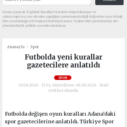
Yorum yazarak Topluluk Kuralları’nı kabul etmiş bulunuyor ve
cukurovapress.com sitesine yaptığınız yorumunuzla ilgili doğrudan veya dolaylı
tüm sorumluluğu tek başınıza üstleniyorsunuz. Yazılan tüm yorumlardan site
yönetimi hiçbir şekilde sorumlu tutulamaz.
Anasayfa
Spor
Futbolda yeni kurallar
gazetecilere anlatıldı
SPOR
05.08.2026 - 13:24, Güncelleme: 06.08.2026 - 14:40
4501 kez okundu.
Futbolda değişen oyun kuralları Adana’daki
spor gazetecilerine anlatıldı. Türkiye Spor