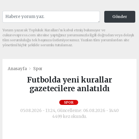
Gönder
Yorum yazarak Topluluk Kuralları’nı kabul etmiş bulunuyor ve
cukurovapress.com sitesine yaptığınız yorumunuzla ilgili doğrudan veya dolaylı
tüm sorumluluğu tek başınıza üstleniyorsunuz. Yazılan tüm yorumlardan site
yönetimi hiçbir şekilde sorumlu tutulamaz.
Anasayfa
Spor
Futbolda yeni kurallar
gazetecilere anlatıldı
SPOR
05.08.2026 - 13:24, Güncelleme: 06.08.2026 - 14:40
4499 kez okundu.