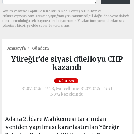
Yorum yazarak Topluluk Kuralları’nı kabul etmiş bulunuyor ve
cukurovapress.com sitesine yaptığınız yorumunuzla ilgili doğrudan veya dolaylı
tüm sorumluluğu tek başınıza üstleniyorsunuz. Yazılan tüm yorumlardan site
yönetimi hiçbir şekilde sorumlu tutulamaz.
Anasayfa
Gündem
Yüreğir'de siyasi düelloyu CHP
kazandı
GÜNDEM
31.07.2026 - 14:23, Güncelleme: 31.07.2026 - 14:41
17072 kez okundu.
Adana 2. İdare Mahkemesi tarafından
yeniden yapılması kararlaştırılan Yüreğir