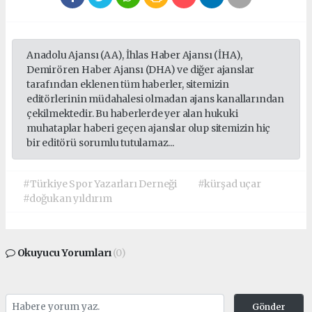
Anadolu Ajansı (AA), İhlas Haber Ajansı (İHA),
Demirören Haber Ajansı (DHA) ve diğer ajanslar
tarafından eklenen tüm haberler, sitemizin
editörlerinin müdahalesi olmadan ajans kanallarından
çekilmektedir. Bu haberlerde yer alan hukuki
muhataplar haberi geçen ajanslar olup sitemizin hiç
bir editörü sorumlu tutulamaz...
#Türkiye Spor Yazarları Derneği
#kürşad uçar
#doğukan yıldırım
Okuyucu Yorumları
(0)
Gönder