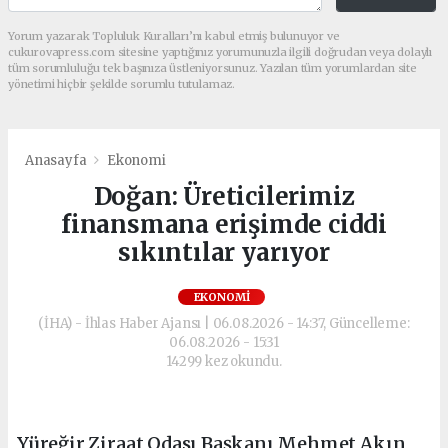
Yorum yazarak Topluluk Kuralları’nı kabul etmiş bulunuyor ve
cukurovapress.com sitesine yaptığınız yorumunuzla ilgili doğrudan veya dolaylı
tüm sorumluluğu tek başınıza üstleniyorsunuz. Yazılan tüm yorumlardan site
yönetimi hiçbir şekilde sorumlu tutulamaz.
Anasayfa
Ekonomi
Doğan: Üreticilerimiz
finansmana erişimde ciddi
sıkıntılar yarıyor
EKONOMI
(İHA) - İhlas Haber Ajansı | 06.08.2026 - 14:37, Güncelleme:
06.08.2026 - 15:31
14299 kez okundu.
Yüreğir Ziraat Odası Başkanı Mehmet Akın