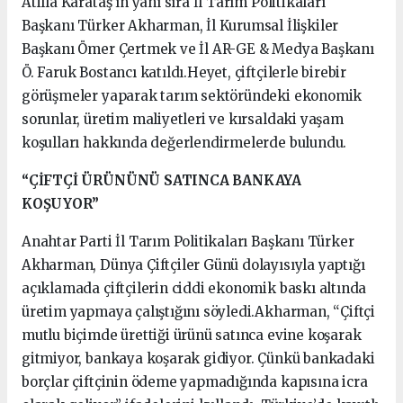
Atilla Karataş’ın yanı sıra İl Tarım Politikaları
Başkanı Türker Akharman, İl Kurumsal İlişkiler
Başkanı Ömer Çertmek ve İl AR-GE & Medya Başkanı
Ö. Faruk Bostancı katıldı.Heyet, çiftçilerle birebir
görüşmeler yaparak tarım sektöründeki ekonomik
sorunlar, üretim maliyetleri ve kırsaldaki yaşam
koşulları hakkında değerlendirmelerde bulundu.
“ÇİFTÇİ ÜRÜNÜNÜ SATINCA BANKAYA
KOŞUYOR”
Anahtar Parti İl Tarım Politikaları Başkanı Türker
Akharman, Dünya Çiftçiler Günü dolayısıyla yaptığı
açıklamada çiftçilerin ciddi ekonomik baskı altında
üretim yapmaya çalıştığını söyledi.Akharman, “Çiftçi
mutlu biçimde ürettiği ürünü satınca evine koşarak
gitmiyor, bankaya koşarak gidiyor. Çünkü bankadaki
borçlar çiftçinin ödeme yapmadığında kapısına icra