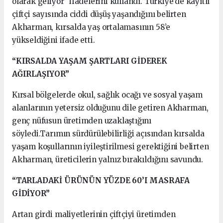
olarak geliyor” ifadelerini kullandı. Türkiye’de kayıtlı
çiftçi sayısında ciddi düşüş yaşandığını belirten
Akharman, kırsalda yaş ortalamasının 58’e
yükseldiğini ifade etti.
“KIRSALDA YAŞAM ŞARTLARI GİDEREK
AĞIRLAŞIYOR”
Kırsal bölgelerde okul, sağlık ocağı ve sosyal yaşam
alanlarının yetersiz olduğunu dile getiren Akharman,
genç nüfusun üretimden uzaklaştığını
söyledi.Tarımın sürdürülebilirliği açısından kırsalda
yaşam koşullarının iyileştirilmesi gerektiğini belirten
Akharman, üreticilerin yalnız bırakıldığını savundu.
“TARLADAKİ ÜRÜNÜN YÜZDE 60’I MASRAFA
GİDİYOR”
Artan girdi maliyetlerinin çiftçiyi üretimden