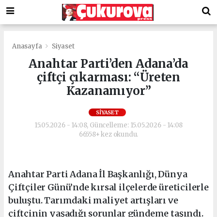
Anasayfa
Siyaset
Anahtar Parti’den Adana’da
çiftçi çıkarması: “Üreten
Kazanamıyor”
SIYASET
15.05.2026 - 14:08, Güncelleme: 15.05.2026 - 14:08
66558+ kez okundu.
Anahtar Parti Adana İl Başkanlığı, Dünya
Çiftçiler Günü’nde kırsal ilçelerde üreticilerle
buluştu. Tarımdaki maliyet artışları ve
çiftçinin yaşadığı sorunlar gündeme taşındı.