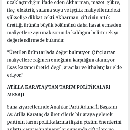
uzaklaştırdığını ifade eden Akharman, mazot, gübre,
ilaç, elektrik, sulama suyu ve işçilik maliyetlerindeki
yükselişe dikkat çekti.Akharman, çiftçinin artık
ürettiği ürünün büyük bölümünü daha hasat etmeden
maliyetlere ayırmak zorunda kaldığını belirterek şu
değerlendirmede bulundu:
“Üretilen ürün tarlada değer bulmuyor. Çiftçi artan
maliyetlere rağmen emeğinin karşılığını alamıyor.
Esas kazancı üretici değil, aracılar ve ithalatçılar elde
ediyor.”
ATİLLA KARATAŞ’TAN TARIM POLİTİKALARI
MESAJI
Saha ziyaretlerinde Anahtar Parti Adana İl Başkanı
Av. Atilla Karataş da üreticilerle bir araya gelerek
partinin tarım politikalarına ilişkin çözüm önerilerini
anlattı.Karataş’ın ziyaretler sırasında çiftçilere ve