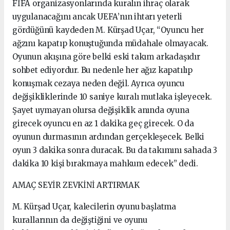
FİFA organizasyonlarında kuralın ihraç olarak
uygulanacağını ancak UEFA’nın ihtarı yeterli
gördüğünü kaydeden M. Kürşad Uçar, “Oyuncu her
ağzını kapatıp konuştuğunda müdahale olmayacak.
Oyunun akışına göre belki eski takım arkadaşıdır
sohbet ediyordur. Bu nedenle her ağız kapatılıp
konuşmak cezaya neden değil. Ayrıca oyuncu
değişikliklerinde 10 saniye kuralı mutlaka işleyecek.
Şayet uymayan olursa değişiklik anında oyuna
girecek oyuncu en az 1 dakika geç girecek. O da
oyunun durmasının ardından gerçekleşecek. Belki
oyun 3 dakika sonra duracak. Bu da takımını sahada 3
dakika 10 kişi bırakmaya mahkum edecek” dedi.
AMAÇ SEYİR ZEVKİNİ ARTIRMAK
M. Kürşad Uçar, kalecilerin oyunu başlatma
kurallarının da değiştiğini ve oyunu