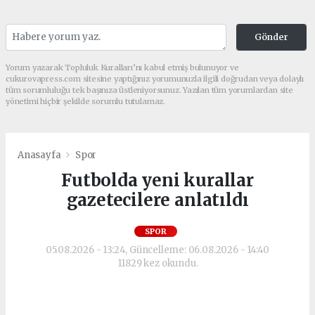
Gönder
Yorum yazarak Topluluk Kuralları’nı kabul etmiş bulunuyor ve
cukurovapress.com sitesine yaptığınız yorumunuzla ilgili doğrudan veya dolaylı
tüm sorumluluğu tek başınıza üstleniyorsunuz. Yazılan tüm yorumlardan site
yönetimi hiçbir şekilde sorumlu tutulamaz.
Anasayfa
Spor
Futbolda yeni kurallar
gazetecilere anlatıldı
SPOR
05.08.2026 - 13:24, Güncelleme: 06.08.2026 - 14:40
11829 kez okundu.