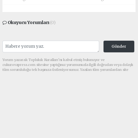
Okuyucu Yorumları
(0)
Gönder
Yorum yazarak Topluluk Kuralları’nı kabul etmiş bulunuyor ve
cukurovapress.com sitesine yaptığınız yorumunuzla ilgili doğrudan veya dolaylı
tüm sorumluluğu tek başınıza üstleniyorsunuz. Yazılan tüm yorumlardan site
yönetimi hiçbir şekilde sorumlu tutulamaz.
haber paketi
haber scripti
haber yazılımı
Tüm hakları saklı tutulmaktadır.Copyright 2026©
Haber Yazılımı:
Web Aksiyon ®