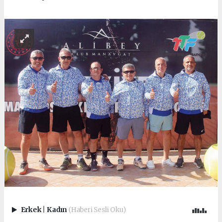
Erkek
|
Kadın
(Haberi Sesli Oku)