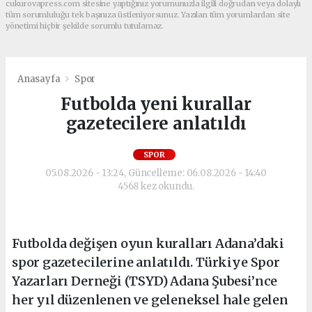
cukurovapress.com sitesine yaptığınız yorumunuzla ilgili doğrudan veya dolaylı
tüm sorumluluğu tek başınıza üstleniyorsunuz. Yazılan tüm yorumlardan site
yönetimi hiçbir şekilde sorumlu tutulamaz.
Anasayfa
Spor
Futbolda yeni kurallar
gazetecilere anlatıldı
SPOR
05.08.2026 - 13:24, Güncelleme: 06.08.2026 - 14:40
4568 kez okundu.
Futbolda değişen oyun kuralları Adana’daki
spor gazetecilerine anlatıldı. Türkiye Spor
Yazarları Derneği (TSYD) Adana Şubesi’nce
her yıl düzenlenen ve geleneksel hale gelen