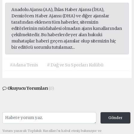
Anadolu Ajansı (AA), İhlas Haber Ajansı (İHA),
Demirören Haber Ajansı (DHA) ve diğer ajanslar
tarafından eklenen tüm haberler, sitemizin
editörlerinin müdahalesi olmadan ajans kanallarından
çekilmektedir. Bu haberlerde yer alan hukuki
muhataplar haberi geçen ajanslar olup sitemizin hiç
bir editörü sorumlu tutulamaz...
#Adana Tenis
# Dağ ve Su Sporları Kulübü
Okuyucu Yorumları
(0)
Gönder
Yorum yazarak Topluluk Kuralları’nı kabul etmiş bulunuyor ve