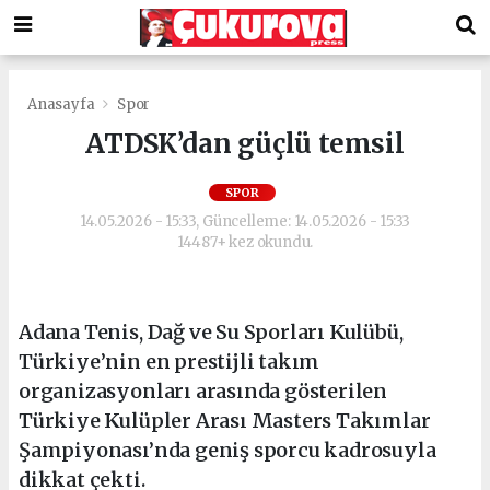
Anasayfa
Spor
ATDSK’dan güçlü temsil
SPOR
14.05.2026 - 15:33, Güncelleme: 14.05.2026 - 15:33
14487+ kez okundu.
Adana Tenis, Dağ ve Su Sporları Kulübü,
Türkiye’nin en prestijli takım
organizasyonları arasında gösterilen
Türkiye Kulüpler Arası Masters Takımlar
Şampiyonası’nda geniş sporcu kadrosuyla
dikkat çekti.