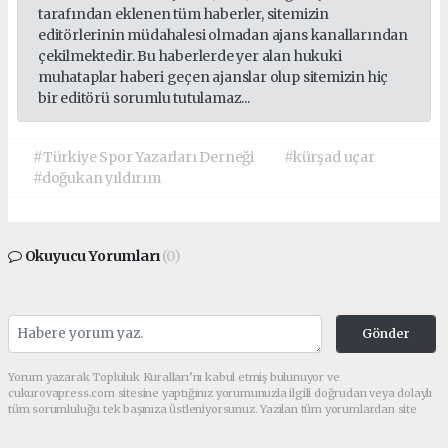
tarafından eklenen tüm haberler, sitemizin
editörlerinin müdahalesi olmadan ajans kanallarından
çekilmektedir. Bu haberlerde yer alan hukuki
muhataplar haberi geçen ajanslar olup sitemizin hiç
bir editörü sorumlu tutulamaz...
#Türkiye Spor Yazarları Derneği
#kürşad uçar
#doğukan yıldırım
Okuyucu Yorumları
(0)
Gönder
Yorum yazarak Topluluk Kuralları’nı kabul etmiş bulunuyor ve
cukurovapress.com sitesine yaptığınız yorumunuzla ilgili doğrudan veya dolaylı
tüm sorumluluğu tek başınıza üstleniyorsunuz. Yazılan tüm yorumlardan site
yönetimi hiçbir şekilde sorumlu tutulamaz.