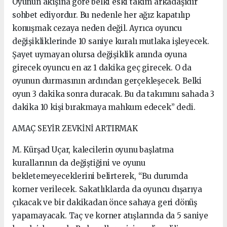
Oyunun akışına göre belki eski takım arkadaşıdır
sohbet ediyordur. Bu nedenle her ağız kapatılıp
konuşmak cezaya neden değil. Ayrıca oyuncu
değişikliklerinde 10 saniye kuralı mutlaka işleyecek.
Şayet uymayan olursa değişiklik anında oyuna
girecek oyuncu en az 1 dakika geç girecek. O da
oyunun durmasının ardından gerçekleşecek. Belki
oyun 3 dakika sonra duracak. Bu da takımını sahada 3
dakika 10 kişi bırakmaya mahkum edecek” dedi.
AMAÇ SEYİR ZEVKİNİ ARTIRMAK
M. Kürşad Uçar, kalecilerin oyunu başlatma
kurallarının da değiştiğini ve oyunu
bekletemeyeceklerini belirterek, “Bu durumda
korner verilecek. Sakatlıklarda da oyuncu dışarıya
çıkacak ve bir dakikadan önce sahaya geri dönüş
yapamayacak. Taç ve korner atışlarında da 5 saniye