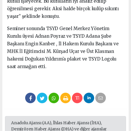
kuralı işleyecek. Bu kuralların iyi analiz edilip
öğrenilmesi gerekir. Aksi halde birçok kulüp sıkıntı
yaşar” şeklinde konuştu.
Seminer sonunda TSYD Genel Merkez Yönetim
Kurulu üyesi Adnan Poyraz ve TSYD Adana Şube
Başkanı Engin Kanber , İl Hakem Kurulu Başkanı ve
MHK İl Eğitimcisi M. Kürşad Uçar ve Üst Klasman
hakemi Doğukan Yıldırım’a plaket ve TSYD Logolu
saat armağan etti.
Anadolu Ajansı (AA), İhlas Haber Ajansı (İHA),
Demirören Haber Ajansı (DHA) ve diğer ajanslar