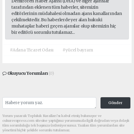
Demirören Haber Ajansı (DHA) ve diğer ajanslar
tarafından eklenen tüm haberler, sitemizin
editörlerinin müdahalesi olmadan ajans kanallarından
çekilmektedir. Bu haberlerde yer alan hukuki
muhataplar haberi geçen ajanslar olup sitemizin hiç
bir editörü sorumlu tutulamaz...
#Adana Ticaret Odası
#yücel bayram
Okuyucu Yorumları
(0)
Gönder
Yorum yazarak Topluluk Kuralları’nı kabul etmiş bulunuyor ve
cukurovapress.com sitesine yaptığınız yorumunuzla ilgili doğrudan veya dolaylı
tüm sorumluluğu tek başınıza üstleniyorsunuz. Yazılan tüm yorumlardan site
yönetimi hiçbir şekilde sorumlu tutulamaz.