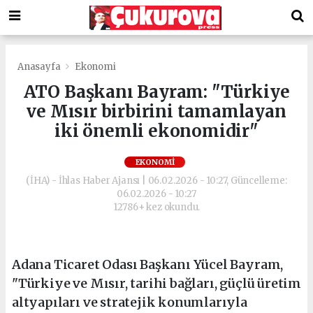
Anasayfa
Ekonomi
ATO Başkanı Bayram: "Türkiye
ve Mısır birbirini tamamlayan
iki önemli ekonomidir"
EKONOMI
(İHA) - İhlas Haber Ajansı | 06.02.2026 - 10:27, Güncelleme:
06.02.2026 - 10:27
12786+ kez okundu.
Adana Ticaret Odası Başkanı Yücel Bayram,
"Türkiye ve Mısır, tarihi bağları, güçlü üretim
altyapıları ve stratejik konumlarıyla