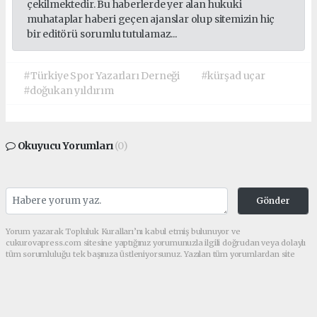
çekilmektedir. Bu haberlerde yer alan hukuki
muhataplar haberi geçen ajanslar olup sitemizin hiç
bir editörü sorumlu tutulamaz...
#Türkiye Spor Yazarları Derneği
#kürşad uçar
#doğukan yıldırım
Okuyucu Yorumları
(0)
Gönder
Yorum yazarak Topluluk Kuralları’nı kabul etmiş bulunuyor ve
cukurovapress.com sitesine yaptığınız yorumunuzla ilgili doğrudan veya dolaylı
tüm sorumluluğu tek başınıza üstleniyorsunuz. Yazılan tüm yorumlardan site
yönetimi hiçbir şekilde sorumlu tutulamaz.