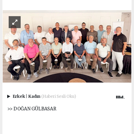
Erkek
|
Kadın
(Haberi Sesli Oku)
>> DOĞAN GÜLBASAR