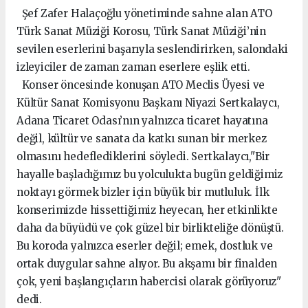
Şef Zafer Halaçoğlu yönetiminde sahne alan ATO
Türk Sanat Müziği Korosu, Türk Sanat Müziği’nin
sevilen eserlerini başarıyla seslendirirken, salondaki
izleyiciler de zaman zaman eserlere eşlik etti.
Konser öncesinde konuşan ATO Meclis Üyesi ve
Kültür Sanat Komisyonu Başkanı Niyazi Sertkalaycı,
Adana Ticaret Odası’nın yalnızca ticaret hayatına
değil, kültür ve sanata da katkı sunan bir merkez
olmasını hedeflediklerini söyledi. Sertkalaycı,"Bir
hayalle başladığımız bu yolculukta bugün geldiğimiz
noktayı görmek bizler için büyük bir mutluluk. İlk
konserimizde hissettiğimiz heyecan, her etkinlikte
daha da büyüdü ve çok güzel bir birlikteliğe dönüştü.
Bu koroda yalnızca eserler değil; emek, dostluk ve
ortak duygular sahne alıyor. Bu akşamı bir finalden
çok, yeni başlangıçların habercisi olarak görüyoruz"
dedi.