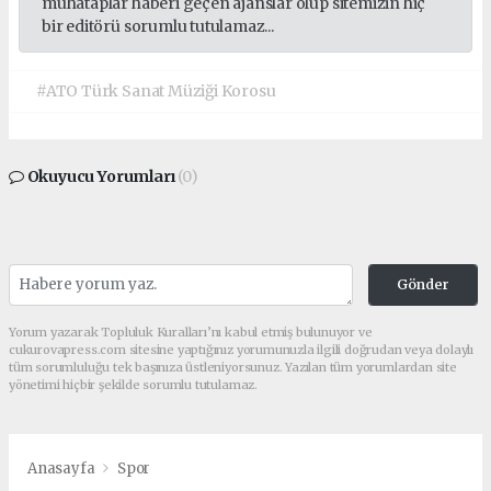
muhataplar haberi geçen ajanslar olup sitemizin hiç
bir editörü sorumlu tutulamaz...
#ATO Türk Sanat Müziği Korosu
Okuyucu Yorumları
(0)
Gönder
Yorum yazarak Topluluk Kuralları’nı kabul etmiş bulunuyor ve
cukurovapress.com sitesine yaptığınız yorumunuzla ilgili doğrudan veya dolaylı
tüm sorumluluğu tek başınıza üstleniyorsunuz. Yazılan tüm yorumlardan site
yönetimi hiçbir şekilde sorumlu tutulamaz.
Anasayfa
Spor