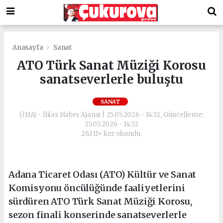
Anasayfa
Sanat
ATO Türk Sanat Müziği Korosu
sanatseverlerle buluştu
SANAT
(İHA) - İhlas Haber Ajansı | 25.05.2026 - 14:32, Güncelleme:
25.05.2026 - 14:32
26211+ kez okundu.
Adana Ticaret Odası (ATO) Kültür ve Sanat
Komisyonu öncülüğünde faaliyetlerini
sürdüren ATO Türk Sanat Müziği Korosu,
sezon finali konserinde sanatseverlerle