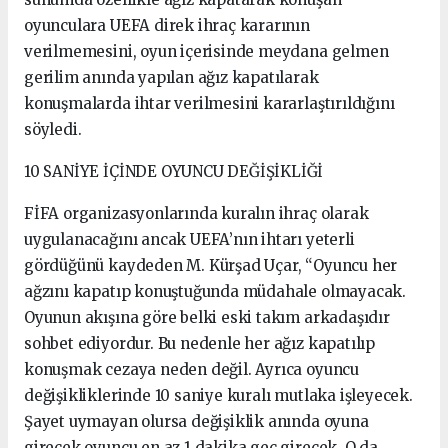
oyunculara UEFA direk ihraç kararının
verilmemesini, oyun içerisinde meydana gelmen
gerilim anında yapılan ağız kapatılarak
konuşmalarda ihtar verilmesini kararlaştırıldığını
söyledi.
10 SANİYE İÇİNDE OYUNCU DEĞİŞİKLİĞİ
FİFA organizasyonlarında kuralın ihraç olarak
uygulanacağını ancak UEFA’nın ihtarı yeterli
gördüğünü kaydeden M. Kürşad Uçar, “Oyuncu her
ağzını kapatıp konuştuğunda müdahale olmayacak.
Oyunun akışına göre belki eski takım arkadaşıdır
sohbet ediyordur. Bu nedenle her ağız kapatılıp
konuşmak cezaya neden değil. Ayrıca oyuncu
değişikliklerinde 10 saniye kuralı mutlaka işleyecek.
Şayet uymayan olursa değişiklik anında oyuna
girecek oyuncu en az 1 dakika geç girecek. O da