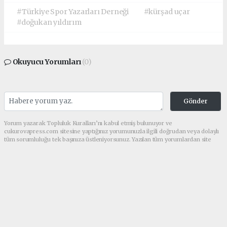
#Türkiye Spor Yazarları Derneği
#kürşad uçar
#doğukan yıldırım
Okuyucu Yorumları
(0)
Gönder
Yorum yazarak Topluluk Kuralları’nı kabul etmiş bulunuyor ve
cukurovapress.com sitesine yaptığınız yorumunuzla ilgili doğrudan veya dolaylı
tüm sorumluluğu tek başınıza üstleniyorsunuz. Yazılan tüm yorumlardan site
yönetimi hiçbir şekilde sorumlu tutulamaz.
haber paketi
haber scripti
haber yazılımı
Tüm hakları saklı tutulmaktadır.Copyright 2026©