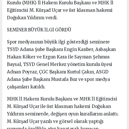
Kurulu (MHK) İl Hakem Kurulu Başkanı ve MHK İl
Eğitimcisi M. Kürşad Uçar ve üst klasman hakemi
Doğukan Yıldırım verdi.
SEMİNER BÜYÜK İLGİ GÖRDÜ
Spor medyasının büyük ilgi gösterdiği seminere
TSYD Adana Şube Başkanı Engin Kanber, Asbaşkan
Hakan Köker ve Ergun Kara ile Sayman Şehmus
Baysal, TSYD Genel Merkez yönetim kurulu üyesi
Adnan Poyraz, ÇGC Başkanı Kurtul Çakın, ASGD
Adana Şube Başkanı Mustafa Boz ve spor medya
çalışanları katıldı.
MHK İl Hakem Kurulu Başkanı ve MHK İl Eğitimcisi
M. Kürşad Uçar ile üst klasman hakemi Doğukan
Yıldırım seminerde, değişen oyun kurallarını anlattı.
M. Kürşad Uçar yazılı ve görsel olarak yaptığı
sunumda özellikle ağız kapatarak konuşan