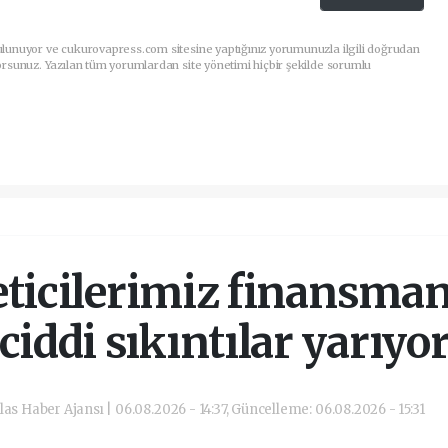
ulunuyor ve cukurovapress.com sitesine yaptığınız yorumunuzla ilgili doğrudan
orsunuz. Yazılan tüm yorumlardan site yönetimi hiçbir şekilde sorumlu
ticilerimiz finansma
ciddi sıkıntılar yarıyo
las Haber Ajansı | 06.08.2026 - 14:37, Güncelleme: 06.08.2026 - 15:31