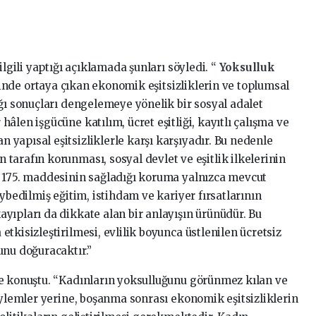
ilgili yaptığı açıklamada şunları söyledi. “
Yoksulluk
 içinde ortaya çıkan ekonomik eşitsizliklerin ve toplumsal
ğı sonuçları dengelemeye yönelik bir sosyal adalet
âlen işgücüne katılım, ücret eşitliği, kayıtlı çalışma ve
yapısal eşitsizliklerle karşı karşıyadır. Bu nedenle
tarafın korunması, sosyal devlet ve eşitlik ilkelerinin
n 175. maddesinin sağladığı koruma yalnızca mevcut
ybedilmiş eğitim, istihdam ve kariyer fırsatlarının
yıpları da dikkate alan bir anlayışın ürünüdür. Bu
tkisizleştirilmesi, evlilik boyunca üstlenilen ücretsiz
unu doğuracaktır.”
le konuştu. “Kadınların yoksulluğunu görünmez kılan ve
öylemler yerine, boşanma sonrası ekonomik eşitsizliklerin