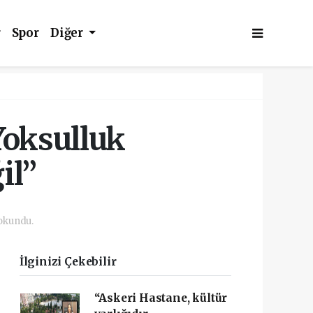
r
Spor
Diğer
Yoksulluk
il”
 okundu.
İlginizi Çekebilir
“Askeri Hastane, kültür