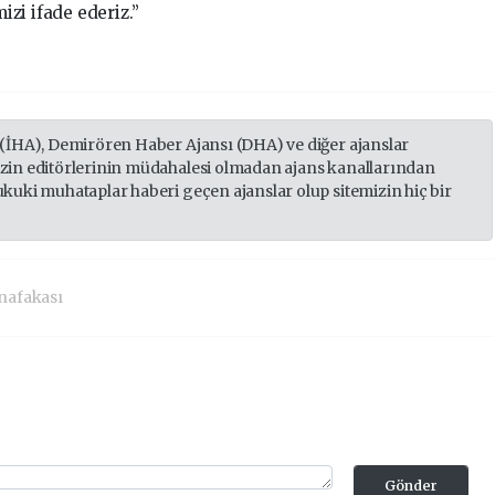
zi ifade ederiz.”
 (İHA), Demirören Haber Ajansı (DHA) ve diğer ajanslar
izin editörlerinin müdahalesi olmadan ajans kanallarından
ukuki muhataplar haberi geçen ajanslar olup sitemizin hiç bir
nafakası
Gönder