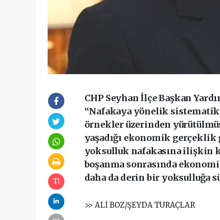
CHP Seyhan İlçe Başkan Yardım
“Nafakaya yönelik sistematik 
örnekler üzerinden yürütülmüş
yaşadığı ekonomik gerçeklik 
yoksulluk nafakasına ilişkin 
boşanma sonrasında ekonomik 
daha da derin bir yoksulluğa s
>> ALİ BOZ/ŞEYDA TURAÇLAR