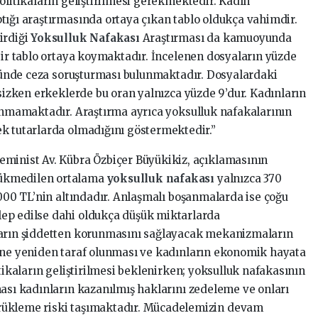
olitikaların geliştirilmesi gerekmektedir. Kadın
tığı araştırmasında ortaya çıkan tablo oldukça vahimdir.
irdiği
Yoksulluk Nafakası
Araştırması da kamuoyunda
bir tablo ortaya koymaktadır. İncelenen dosyaların yüzde
,4’ünde ceza soruşturması bulunmaktadır. Dosyalardaki
şsizken erkeklerde bu oran yalnızca yüzde 9’dur. Kadınların
lunmamaktadır. Araştırma ayrıca yoksulluk nafakalarının
k tutarlarda olmadığını göstermektedir.”
eminist Av. Kübra Özbiçer Büyükikiz, açıklamasının
ükmedilen ortalama
yoksulluk nafakası
yalnızca 370
1000 TL’nin altındadır. Anlaşmalı boşanmalarda ise çoğu
ep edilse dahi oldukça düşük miktarlarda
ların şiddetten korunmasını sağlayacak mekanizmaların
i’ne yeniden taraf olunması ve kadınların ekonomik hayata
itikaların geliştirilmesi beklenirken; yoksulluk nafakasının
ması kadınların kazanılmış haklarını zedeleme ve onları
rükleme riski taşımaktadır. Mücadelemizin devam