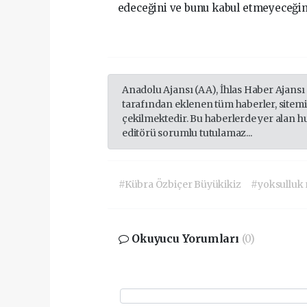
edeceğini ve bunu kabul etmeyeceğimi
Anadolu Ajansı (AA), İhlas Haber Ajansı
tarafından eklenen tüm haberler, sitem
çekilmektedir. Bu haberlerde yer alan h
editörü sorumlu tutulamaz...
#Kübra Özbiçer Büyükikiz
#yoksulluk 
Okuyucu Yorumları
(0)