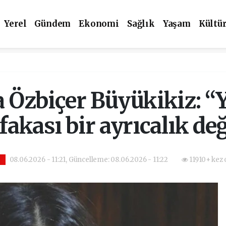
Yerel
Gündem
Ekonomi
Sağlık
Yaşam
Kültü
a Özbiçer Büyükikiz: “
fakası bir ayrıcalık değ
08.06.2026 - 11:21, Güncelleme: 08.06.2026 - 11:22
11910+ kez