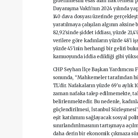
giderilmesini esas alan hak temelli p
Dayanışma Vakfı’nın 2024 yılında yap
140 dava dosyası üzerinde gerçekleşt
yaratılmaya çalışılan algının aksine 
82,92’sinde şiddet iddiası, yüzde 21
verilere göre kadınların yüzde 48’i i
yüzde 45’inin herhangi bir geliri bu
kamuoyunda iddia edildiği gibi yükse
CHP Seyhan İlçe Başkan Yardımcısı F
sonunda, “Mahkemeler tarafından h
TL’dir. Nafakaların yüzde 69’u aylık 
zaman nafaka talep edilmemekte, tal
belirlenmektedir. Bu nedenle, kadın
güçlendirilmesi, İstanbul Sözleşmes
eşit katılımını sağlayacak sosyal pol
sınırlandırılmasının tartışmaya açıl
daha derin bir ekonomik çıkmaza sü