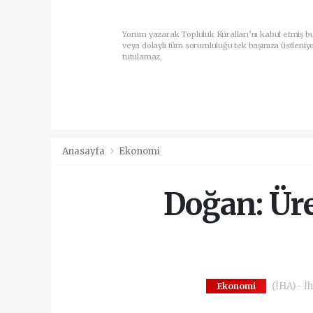
Yorum yazarak Topluluk Kuralları’nı kabul etmiş b
veya dolaylı tüm sorumluluğu tek başınıza üstleniy
tutulamaz.
Anasayfa
Ekonomi
Doğan: Üre
(İHA) - İh
Ekonomi