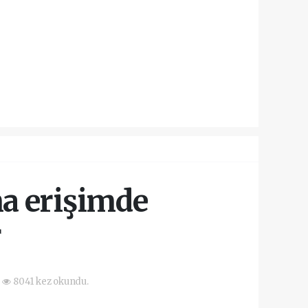
na erişimde
r
8041 kez okundu.