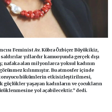
cısı Feminist Av. Kübra Özbiçer Büyükikiz,
saldırılar yıllardır kamuoyunda gerçek dışı
; nafaka alan milyonlarca yoksul kadının
görünmez kılınmıştır. Bu atmosfer içinde
koruyucu hükümlerin etkisizleştirilmesi,
güçlükler yaşayan kadınların ve çocukların
ürüklenmesine yol açabilecektir.” dedi.