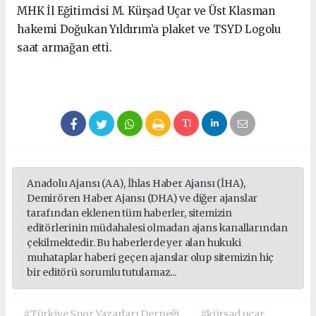
MHK İl Eğitimcisi M. Kürşad Uçar ve Üst Klasman
hakemi Doğukan Yıldırım’a plaket ve TSYD Logolu
saat armağan etti.
Anadolu Ajansı (AA), İhlas Haber Ajansı (İHA),
Demirören Haber Ajansı (DHA) ve diğer ajanslar
tarafından eklenen tüm haberler, sitemizin
editörlerinin müdahalesi olmadan ajans kanallarından
çekilmektedir. Bu haberlerde yer alan hukuki
muhataplar haberi geçen ajanslar olup sitemizin hiç
bir editörü sorumlu tutulamaz...
#Türkiye Spor Yazarları Derneği
#kürşad uçar