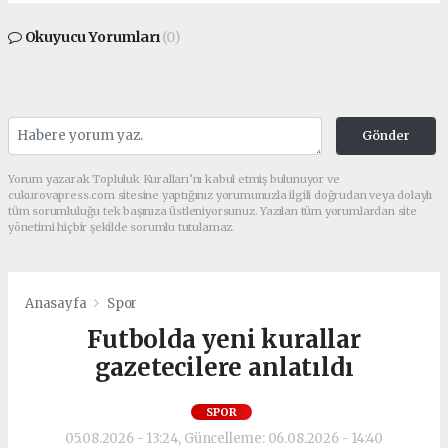
Okuyucu Yorumları
(0)
Gönder
Yorum yazarak Topluluk Kuralları’nı kabul etmiş bulunuyor ve
cukurovapress.com sitesine yaptığınız yorumunuzla ilgili doğrudan veya dolaylı
tüm sorumluluğu tek başınıza üstleniyorsunuz. Yazılan tüm yorumlardan site
yönetimi hiçbir şekilde sorumlu tutulamaz.
Anasayfa
Spor
Futbolda yeni kurallar
gazetecilere anlatıldı
SPOR
05.08.2026 - 13:24, Güncelleme: 06.08.2026 - 14:40