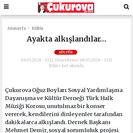
Anasayfa
Kültür
Ayakta alkışlandılar…
KÜLTÜR
08.05.2026 - 13:12, Güncelleme: 08.05.2026 - 13:12
10164+ kez okundu.
Çukurova Oğuz Boyları Sosyal Yardımlaşma
Dayanışma ve Kültür Derneği Türk Halk
Müziği Korosu, unutulmaz bir konser
vererek, kendilerini dinleyenler tarafından
dakikalarca alkışlandı. Dernek Başkanı
Mehmet Demir, sosyal sorumluluk projesi