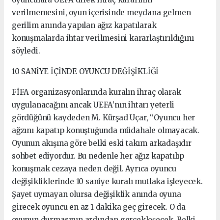
verilmemesini, oyun içerisinde meydana gelmen
gerilim anında yapılan ağız kapatılarak
konuşmalarda ihtar verilmesini kararlaştırıldığını
söyledi.
10 SANİYE İÇİNDE OYUNCU DEĞİŞİKLİĞİ
FİFA organizasyonlarında kuralın ihraç olarak
uygulanacağını ancak UEFA’nın ihtarı yeterli
gördüğünü kaydeden M. Kürşad Uçar, “Oyuncu her
ağzını kapatıp konuştuğunda müdahale olmayacak.
Oyunun akışına göre belki eski takım arkadaşıdır
sohbet ediyordur. Bu nedenle her ağız kapatılıp
konuşmak cezaya neden değil. Ayrıca oyuncu
değişikliklerinde 10 saniye kuralı mutlaka işleyecek.
Şayet uymayan olursa değişiklik anında oyuna
girecek oyuncu en az 1 dakika geç girecek. O da
oyunun durmasının ardından gerçekleşecek. Belki