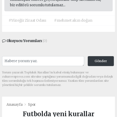
bir editörü sorumlu tutulamaz...
#Yüreğir Ziraat Odası
#mehmet akın doğan
Okuyucu Yorumları
(0)
Gönder
Yorum yazarak Topluluk Kuralları’nı kabul etmiş bulunuyor ve
cukurovapress.com sitesine yaptığınız yorumunuzla ilgili doğrudan veya dolaylı
tüm sorumluluğu tek başınıza üstleniyorsunuz. Yazılan tüm yorumlardan site
yönetimi hiçbir şekilde sorumlu tutulamaz.
Anasayfa
Spor
Futbolda yeni kurallar