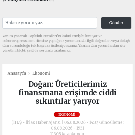
Gönder
Yorum yazarak Topluluk Kuralları’nı kabul etmiş bulunuyor ve
cukurovapress.com sitesine yaptığınız yorumunuzla ilgili doğrudan veya dolaylı
tüm sorumluluğu tek başınıza üstleniyorsunuz. Yazılan tüm yorumlardan site
yönetimi hiçbir şekilde sorumlu tutulamaz.
Anasayfa
Ekonomi
Doğan: Üreticilerimiz
finansmana erişimde ciddi
sıkıntılar yarıyor
EKONOMI
(İHA) - İhlas Haber Ajansı | 06.08.2026 - 14:37, Güncelleme:
06.08.2026 - 15:31
11308 kez okundu.