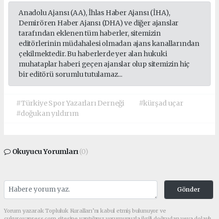
Anadolu Ajansı (AA), İhlas Haber Ajansı (İHA),
Demirören Haber Ajansı (DHA) ve diğer ajanslar
tarafından eklenen tüm haberler, sitemizin
editörlerinin müdahalesi olmadan ajans kanallarından
çekilmektedir. Bu haberlerde yer alan hukuki
muhataplar haberi geçen ajanslar olup sitemizin hiç
bir editörü sorumlu tutulamaz...
#Türkiye Spor Yazarları Derneği
#kürşad uçar
#doğukan yıldırım
Okuyucu Yorumları
(0)
Gönder
Yorum yazarak Topluluk Kuralları’nı kabul etmiş bulunuyor ve
cukurovapress.com sitesine yaptığınız yorumunuzla ilgili doğrudan veya dolaylı