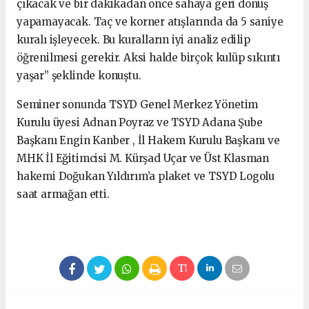
çıkacak ve bir dakikadan önce sahaya geri dönüş
yapamayacak. Taç ve korner atışlarında da 5 saniye
kuralı işleyecek. Bu kuralların iyi analiz edilip
öğrenilmesi gerekir. Aksi halde birçok kulüp sıkıntı
yaşar” şeklinde konuştu.
Seminer sonunda TSYD Genel Merkez Yönetim
Kurulu üyesi Adnan Poyraz ve TSYD Adana Şube
Başkanı Engin Kanber , İl Hakem Kurulu Başkanı ve
MHK İl Eğitimcisi M. Kürşad Uçar ve Üst Klasman
hakemi Doğukan Yıldırım’a plaket ve TSYD Logolu
saat armağan etti.