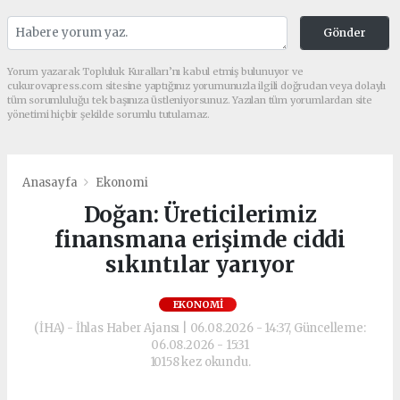
Gönder
Yorum yazarak Topluluk Kuralları’nı kabul etmiş bulunuyor ve
cukurovapress.com sitesine yaptığınız yorumunuzla ilgili doğrudan veya dolaylı
tüm sorumluluğu tek başınıza üstleniyorsunuz. Yazılan tüm yorumlardan site
yönetimi hiçbir şekilde sorumlu tutulamaz.
Anasayfa
Ekonomi
Doğan: Üreticilerimiz
finansmana erişimde ciddi
sıkıntılar yarıyor
EKONOMI
(İHA) - İhlas Haber Ajansı | 06.08.2026 - 14:37, Güncelleme:
06.08.2026 - 15:31
10158 kez okundu.