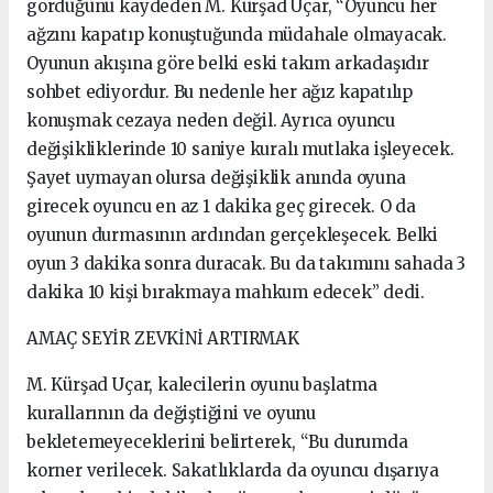
gördüğünü kaydeden M. Kürşad Uçar, “Oyuncu her
ağzını kapatıp konuştuğunda müdahale olmayacak.
Oyunun akışına göre belki eski takım arkadaşıdır
sohbet ediyordur. Bu nedenle her ağız kapatılıp
konuşmak cezaya neden değil. Ayrıca oyuncu
değişikliklerinde 10 saniye kuralı mutlaka işleyecek.
Şayet uymayan olursa değişiklik anında oyuna
girecek oyuncu en az 1 dakika geç girecek. O da
oyunun durmasının ardından gerçekleşecek. Belki
oyun 3 dakika sonra duracak. Bu da takımını sahada 3
dakika 10 kişi bırakmaya mahkum edecek” dedi.
AMAÇ SEYİR ZEVKİNİ ARTIRMAK
M. Kürşad Uçar, kalecilerin oyunu başlatma
kurallarının da değiştiğini ve oyunu
bekletemeyeceklerini belirterek, “Bu durumda
korner verilecek. Sakatlıklarda da oyuncu dışarıya