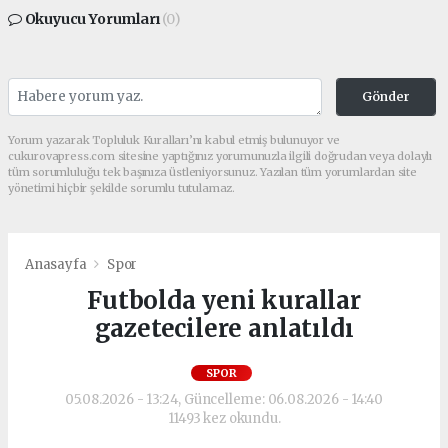
Okuyucu Yorumları
(0)
Gönder
Yorum yazarak Topluluk Kuralları’nı kabul etmiş bulunuyor ve
cukurovapress.com sitesine yaptığınız yorumunuzla ilgili doğrudan veya dolaylı
tüm sorumluluğu tek başınıza üstleniyorsunuz. Yazılan tüm yorumlardan site
yönetimi hiçbir şekilde sorumlu tutulamaz.
Anasayfa
Spor
Futbolda yeni kurallar
gazetecilere anlatıldı
SPOR
05.08.2026 - 13:24, Güncelleme: 06.08.2026 - 14:40
11493 kez okundu.