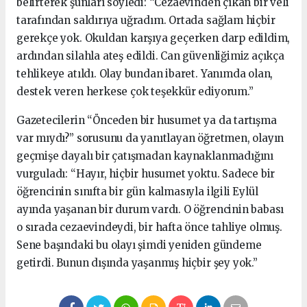
belirterek şunları söyledi: “Cezaevinden çıkan bir veli
tarafından saldırıya uğradım. Ortada sağlam hiçbir
gerekçe yok. Okuldan karşıya geçerken darp edildim,
ardından silahla ateş edildi. Can güvenliğimiz açıkça
tehlikeye atıldı. Olay bundan ibaret. Yanımda olan,
destek veren herkese çok teşekkür ediyorum.”
Gazetecilerin “Önceden bir husumet ya da tartışma
var mıydı?” sorusunu da yanıtlayan öğretmen, olayın
geçmişe dayalı bir çatışmadan kaynaklanmadığını
vurguladı: “Hayır, hiçbir husumet yoktu. Sadece bir
öğrencinin sınıfta bir gün kalmasıyla ilgili Eylül
ayında yaşanan bir durum vardı. O öğrencinin babası
o sırada cezaevindeydi, bir hafta önce tahliye olmuş.
Sene başındaki bu olayı şimdi yeniden gündeme
getirdi. Bunun dışında yaşanmış hiçbir şey yok.”