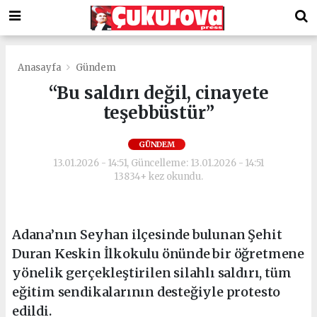
Anasayfa
Gündem
“Bu saldırı değil, cinayete
teşebbüstür”
GÜNDEM
13.01.2026 - 14:51, Güncelleme: 13.01.2026 - 14:51
13834+ kez okundu.
Adana’nın Seyhan ilçesinde bulunan Şehit
Duran Keskin İlkokulu önünde bir öğretmene
yönelik gerçekleştirilen silahlı saldırı, tüm
eğitim sendikalarının desteğiyle protesto
edildi.