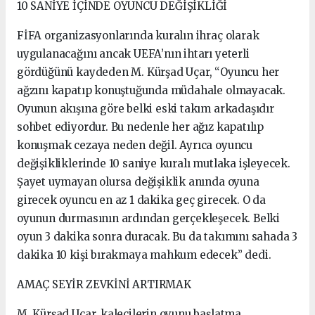
10 SANİYE İÇİNDE OYUNCU DEĞİŞİKLİĞİ
FİFA organizasyonlarında kuralın ihraç olarak
uygulanacağını ancak UEFA’nın ihtarı yeterli
gördüğünü kaydeden M. Kürşad Uçar, “Oyuncu her
ağzını kapatıp konuştuğunda müdahale olmayacak.
Oyunun akışına göre belki eski takım arkadaşıdır
sohbet ediyordur. Bu nedenle her ağız kapatılıp
konuşmak cezaya neden değil. Ayrıca oyuncu
değişikliklerinde 10 saniye kuralı mutlaka işleyecek.
Şayet uymayan olursa değişiklik anında oyuna
girecek oyuncu en az 1 dakika geç girecek. O da
oyunun durmasının ardından gerçekleşecek. Belki
oyun 3 dakika sonra duracak. Bu da takımını sahada 3
dakika 10 kişi bırakmaya mahkum edecek” dedi.
AMAÇ SEYİR ZEVKİNİ ARTIRMAK
M. Kürşad Uçar, kalecilerin oyunu başlatma