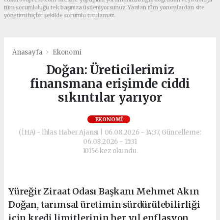
tüm sorumluluğu tek başınıza üstleniyorsunuz. Yazılan tüm yorumlardan site
yönetimi hiçbir şekilde sorumlu tutulamaz.
Anasayfa
Ekonomi
Doğan: Üreticilerimiz
finansmana erişimde ciddi
sıkıntılar yarıyor
EKONOMI
(İHA) - İhlas Haber Ajansı | 06.08.2026 - 14:37, Güncelleme:
06.08.2026 - 15:31
10156 kez okundu.
Yüreğir Ziraat Odası Başkanı Mehmet Akın
Doğan, tarımsal üretimin sürdürülebilirliği
için kredi limitlerinin her yıl enflasyon