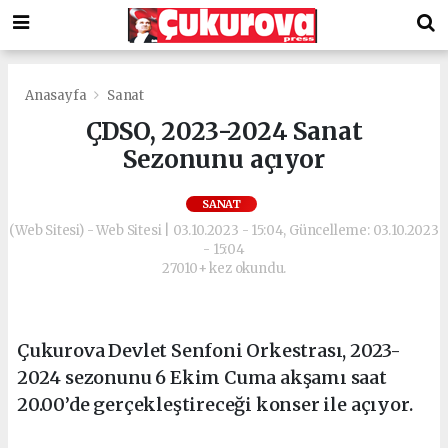
Anasayfa
Sanat
ÇDSO, 2023-2024 Sanat
Sezonunu açıyor
SANAT
(Web Sitesi) - Web Sitesi | 03.10.2023 - 15:04, Güncelleme: 03.10.2023
- 15:04
27010+ kez okundu.
Çukurova Devlet Senfoni Orkestrası, 2023-
2024 sezonunu 6 Ekim Cuma akşamı saat
20.00’de gerçekleştireceği konser ile açıyor.