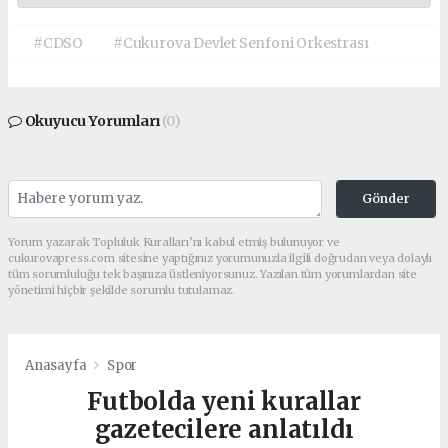
#CDSO
#Cukurova Devlet Senfoni Orkestrası
Okuyucu Yorumları
(0)
Gönder
Yorum yazarak Topluluk Kuralları’nı kabul etmiş bulunuyor ve
cukurovapress.com sitesine yaptığınız yorumunuzla ilgili doğrudan veya dolaylı
tüm sorumluluğu tek başınıza üstleniyorsunuz. Yazılan tüm yorumlardan site
yönetimi hiçbir şekilde sorumlu tutulamaz.
Anasayfa
Spor
Futbolda yeni kurallar
gazetecilere anlatıldı