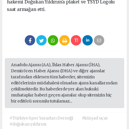
hakemi Doğukan Yıldırım’a plaket ve TSYD Logolu
saat armağan etti.
Anadolu Ajansı (AA), İhlas Haber Ajansı (İHA),
Demirören Haber Ajansı (DHA) ve diğer ajanslar
tarafından eklenen tüm haberler, sitemizin
editörlerinin müdahalesi olmadan ajans kanallarından
çekilmektedir. Bu haberlerde yer alan hukuki
muhataplar haberi geçen ajanslar olup sitemizin hiç
bir editörü sorumlu tutulamaz...
#Türkiye Spor Yazarları Derneği
#kürşad uçar
#doğukan yıldırım