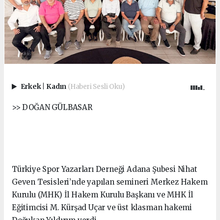
Erkek
|
Kadın
(Haberi Sesli Oku)
>> DOĞAN GÜLBASAR
Türkiye Spor Yazarları Derneği Adana Şubesi Nihat
Geven Tesisleri’nde yapılan semineri Merkez Hakem
Kurulu (MHK) İl Hakem Kurulu Başkanı ve MHK İl
Eğitimcisi M. Kürşad Uçar ve üst klasman hakemi