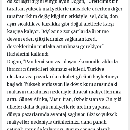
da zorlaştırdığını vurgulayan Doğan, "Üreticimiz bir
taraftan yüksek maliyetlerle mücadele ederken diğer
taraftan iklim değişikliğinin etkisiyle, sel, dolu, don,
aşırı sıcaklık ve kuraklık gibi doğal afetlerle karşı
karşıya kalıyor. Böylesine zor şartlarda üretime
devam eden çiftçilerimize sağlanan kredi
desteklerinin mutlaka artırılması gerekiyor"
ifadelerini kullandı.
Doğan, "Pandemi sonrası oluşan ekonomik tablo da
ihracatçı üreticileri olumsuz etkiledi. Türkiye
uluslararası pazarlarda rekabet gücünü kaybetmeye
başladı. Yüksek enflasyon ile döviz kuru arasındaki
makasın daralması nedeniyle ihracat maliyetlerimiz
arttı. Güney Afrika, Mısır, İran, Özbekistan ve Çin gibi
ülkeler daha düşük maliyetlerle üretim yaparak
dünya pazarlarında avantaj sağlıyor. Biz ise yüksek
maliyetler nedeniyle ürünlerimizi daha pahalı
satmak zorunda kalıyoruz. Bunun sonucu olarak