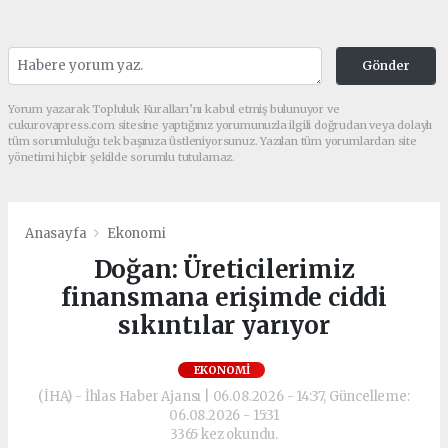
Gönder
Yorum yazarak Topluluk Kuralları’nı kabul etmiş bulunuyor ve
cukurovapress.com sitesine yaptığınız yorumunuzla ilgili doğrudan veya dolaylı
tüm sorumluluğu tek başınıza üstleniyorsunuz. Yazılan tüm yorumlardan site
yönetimi hiçbir şekilde sorumlu tutulamaz.
Anasayfa
Ekonomi
Doğan: Üreticilerimiz
finansmana erişimde ciddi
sıkıntılar yarıyor
EKONOMI
(İHA) - İhlas Haber Ajansı | 06.08.2026 - 14:37, Güncelleme:
06.08.2026 - 15:31
3365 kez okundu.