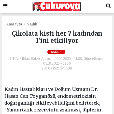
Anasayfa
Sağlık
Çikolata kisti her 7 kadından
1'ini etkiliyor
SAĞLIK
(İHA) - İhlas Haber Ajansı | 09.10.2025 - 11:00, Güncelleme:
09.10.2025 - 11:00
20331+ kez okundu.
Kadın Hastalıkları ve Doğum Uzmanı Dr.
Hasan Can Toyganözü, endometriozisin
doğurganlığı etkileyebildiğini belirterek,
"Yumurtalık rezervinin azalması, tüplerin