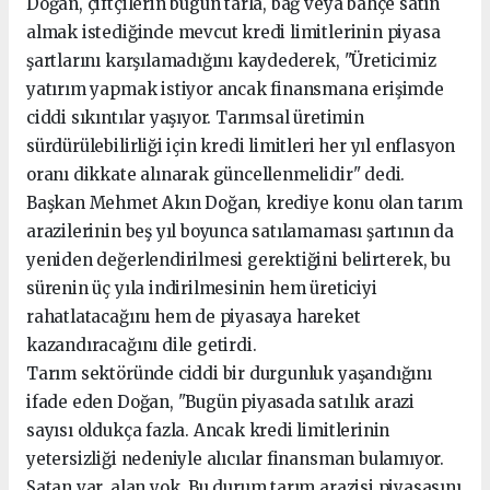
Doğan, çiftçilerin bugün tarla, bağ veya bahçe satın
almak istediğinde mevcut kredi limitlerinin piyasa
şartlarını karşılamadığını kaydederek, "Üreticimiz
yatırım yapmak istiyor ancak finansmana erişimde
ciddi sıkıntılar yaşıyor. Tarımsal üretimin
sürdürülebilirliği için kredi limitleri her yıl enflasyon
oranı dikkate alınarak güncellenmelidir" dedi.
Başkan Mehmet Akın Doğan, krediye konu olan tarım
arazilerinin beş yıl boyunca satılamaması şartının da
yeniden değerlendirilmesi gerektiğini belirterek, bu
sürenin üç yıla indirilmesinin hem üreticiyi
rahatlatacağını hem de piyasaya hareket
kazandıracağını dile getirdi.
Tarım sektöründe ciddi bir durgunluk yaşandığını
ifade eden Doğan, "Bugün piyasada satılık arazi
sayısı oldukça fazla. Ancak kredi limitlerinin
yetersizliği nedeniyle alıcılar finansman bulamıyor.
Satan var, alan yok. Bu durum tarım arazisi piyasasını