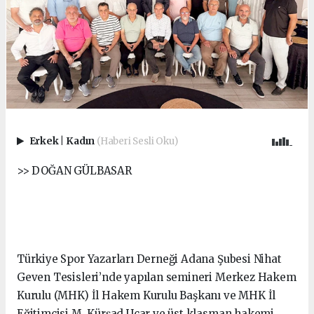
Erkek
|
Kadın
(Haberi Sesli Oku)
>> DOĞAN GÜLBASAR
Türkiye Spor Yazarları Derneği Adana Şubesi Nihat
Geven Tesisleri’nde yapılan semineri Merkez Hakem
Kurulu (MHK) İl Hakem Kurulu Başkanı ve MHK İl
Eğitimcisi M. Kürşad Uçar ve üst klasman hakemi