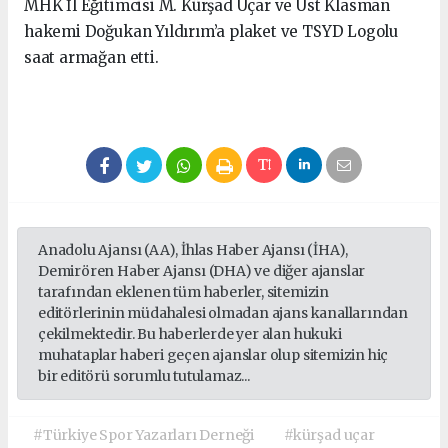
MHK İl Eğitimcisi M. Kürşad Uçar ve Üst Klasman
hakemi Doğukan Yıldırım’a plaket ve TSYD Logolu
saat armağan etti.
Anadolu Ajansı (AA), İhlas Haber Ajansı (İHA),
Demirören Haber Ajansı (DHA) ve diğer ajanslar
tarafından eklenen tüm haberler, sitemizin
editörlerinin müdahalesi olmadan ajans kanallarından
çekilmektedir. Bu haberlerde yer alan hukuki
muhataplar haberi geçen ajanslar olup sitemizin hiç
bir editörü sorumlu tutulamaz...
#Türkiye Spor Yazarları Derneği
#kürşad uçar