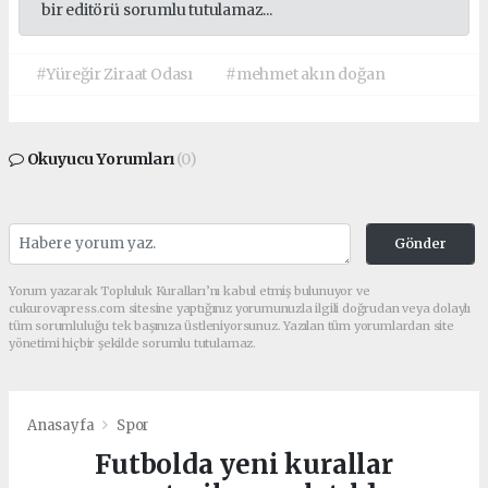
bir editörü sorumlu tutulamaz...
#Yüreğir Ziraat Odası
#mehmet akın doğan
Okuyucu Yorumları
(0)
Gönder
Yorum yazarak Topluluk Kuralları’nı kabul etmiş bulunuyor ve
cukurovapress.com sitesine yaptığınız yorumunuzla ilgili doğrudan veya dolaylı
tüm sorumluluğu tek başınıza üstleniyorsunuz. Yazılan tüm yorumlardan site
yönetimi hiçbir şekilde sorumlu tutulamaz.
Anasayfa
Spor
Futbolda yeni kurallar