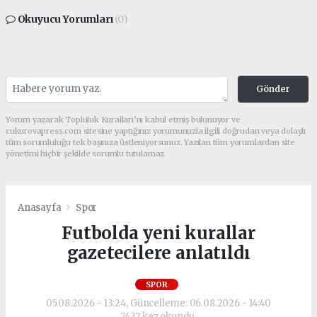
Okuyucu Yorumları
(0)
Gönder
Yorum yazarak Topluluk Kuralları’nı kabul etmiş bulunuyor ve
cukurovapress.com sitesine yaptığınız yorumunuzla ilgili doğrudan veya dolaylı
tüm sorumluluğu tek başınıza üstleniyorsunuz. Yazılan tüm yorumlardan site
yönetimi hiçbir şekilde sorumlu tutulamaz.
Anasayfa
Spor
Futbolda yeni kurallar
gazetecilere anlatıldı
SPOR
05.08.2026 - 13:24, Güncelleme: 06.08.2026 - 14:40
7437 kez okundu.