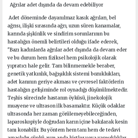
Ağrılar adet dışında da devam edebiliyor
Adet döneminde dayanılmaz kasık ağrıları, bel
ağrısı, ilişki sırasında ağrı, uzun süren kanamalar,
karında şişkinlik ve sindirim sorunlarının bu
hastalığın önemli belirtileri olduğu ifade ederek,
"Bazı kadınlarda ağrılar adet dışında da devam eder
ve bu durum hem fiziksel hem psikolojik olarak
yıpratıcı hale gelir. Tam bilinmemekle beraber,
genetik yatkınlık, bağışıklık sistemi bozuklukları,
adet kanının geriye akması ve çevresel faktörlerin
hastalığın gelişiminde rol oynadığı düşünülmektedir.
Teşhis sürecinde hastanın öyküsü, jinekolojik
muayene ve ultrason ilk basamaktır. Küçük odaklar
ultrasonda her zaman görülemeyebileceğinden,
laparoskopiyle doğrudan karın içine bakılarak kesin
tanı konabilir. Bu yöntem hem tanı hem de tedavi
amaçlıdır çünkü aynı anda kistler veya yapışıklıklar