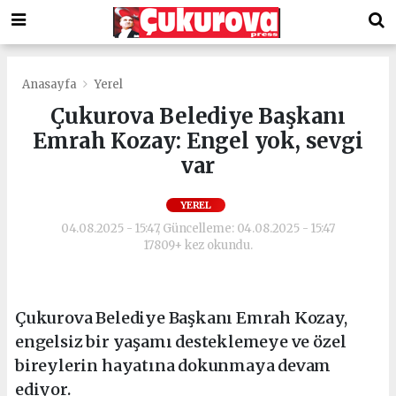
Anasayfa
Yerel
Çukurova Belediye Başkanı
Emrah Kozay: Engel yok, sevgi
var
YEREL
04.08.2025 - 15:47, Güncelleme: 04.08.2025 - 15:47
17809+ kez okundu.
Çukurova Belediye Başkanı Emrah Kozay,
engelsiz bir yaşamı desteklemeye ve özel
bireylerin hayatına dokunmaya devam
ediyor.