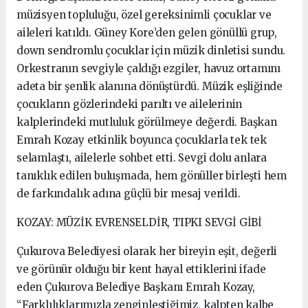
müzisyen topluluğu, özel gereksinimli çocuklar ve
aileleri katıldı. Güney Kore’den gelen gönüllü grup,
down sendromlu çocuklar için müzik dinletisi sundu.
Orkestranın sevgiyle çaldığı ezgiler, havuz ortamını
adeta bir şenlik alanına dönüştürdü. Müzik eşliğinde
çocukların gözlerindeki parıltı ve ailelerinin
kalplerindeki mutluluk görülmeye değerdi. Başkan
Emrah Kozay etkinlik boyunca çocuklarla tek tek
selamlaştı, ailelerle sohbet etti. Sevgi dolu anlara
tanıklık edilen buluşmada, hem gönüller birleşti hem
de farkındalık adına güçlü bir mesaj verildi.
KOZAY: MÜZİK EVRENSELDİR, TIPKI SEVGİ GİBİ
Çukurova Belediyesi olarak her bireyin eşit, değerli
ve görünür olduğu bir kent hayal ettiklerini ifade
eden Çukurova Belediye Başkanı Emrah Kozay,
“Farklılıklarımızla zenginleştiğimiz, kalpten kalbe