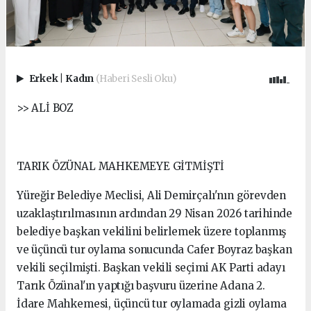
Erkek
|
Kadın
(Haberi Sesli Oku)
>> ALİ BOZ
TARIK ÖZÜNAL MAHKEMEYE GİTMİŞTİ
Yüreğir Belediye Meclisi, Ali Demirçalı'nın görevden
uzaklaştırılmasının ardından 29 Nisan 2026 tarihinde
belediye başkan vekilini belirlemek üzere toplanmış
ve üçüncü tur oylama sonucunda Cafer Boyraz başkan
vekili seçilmişti. Başkan vekili seçimi AK Parti adayı
Tarık Özünal'ın yaptığı başvuru üzerine Adana 2.
İdare Mahkemesi, üçüncü tur oylamada gizli oylama