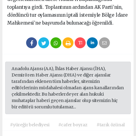
toplantıya girdi. Toplantının ardından AK Parti’nin,
dördüncü tur oylamasının iptali istemiyle Bölge İdare
Mahkemesi’ne başvuruda bulunacağı öğrenildi.
Anadolu Ajansı (AA), İhlas Haber Ajansı (İHA),
Demirören Haber Ajansı (DHA) ve diğer ajanslar
tarafından eklenen tüm haberler, sitemizin
editörlerinin müdahalesi olmadan ajans kanallarından
çekilmektedir. Bu haberlerde yer alan hukuki
muhataplar haberi geçen ajanslar olup sitemizin hiç
bir editörü sorumlu tutulamaz...
#yüreğir belediyesi
#cafer boyraz
#tarık özünal