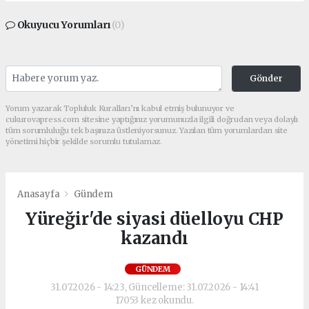
Okuyucu Yorumları
(0)
Gönder
Yorum yazarak Topluluk Kuralları’nı kabul etmiş bulunuyor ve
cukurovapress.com sitesine yaptığınız yorumunuzla ilgili doğrudan veya dolaylı
tüm sorumluluğu tek başınıza üstleniyorsunuz. Yazılan tüm yorumlardan site
yönetimi hiçbir şekilde sorumlu tutulamaz.
Anasayfa
Gündem
Yüreğir'de siyasi düelloyu CHP
kazandı
GÜNDEM
31.07.2026 - 14:23, Güncelleme: 31.07.2026 - 14:41
17053 kez okundu.