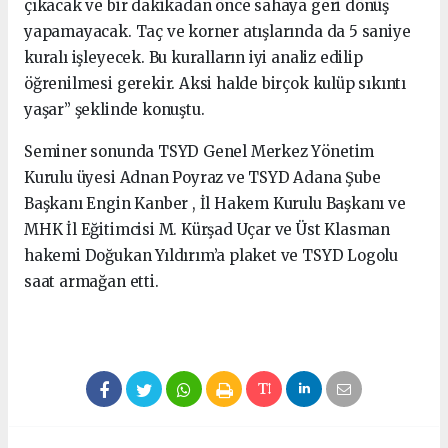
çıkacak ve bir dakikadan önce sahaya geri dönüş
yapamayacak. Taç ve korner atışlarında da 5 saniye
kuralı işleyecek. Bu kuralların iyi analiz edilip
öğrenilmesi gerekir. Aksi halde birçok kulüp sıkıntı
yaşar” şeklinde konuştu.
Seminer sonunda TSYD Genel Merkez Yönetim
Kurulu üyesi Adnan Poyraz ve TSYD Adana Şube
Başkanı Engin Kanber , İl Hakem Kurulu Başkanı ve
MHK İl Eğitimcisi M. Kürşad Uçar ve Üst Klasman
hakemi Doğukan Yıldırım’a plaket ve TSYD Logolu
saat armağan etti.