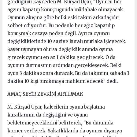
gördüğünü kaydeden M. Kürşad Uçar, “Oyuncu her
ağzını kapatıp konuştuğunda müdahale olmayacak.
Oyunun akışına göre belki eski takım arkadaşıdır
sohbet ediyordur. Bu nedenle her ağız kapatılıp
konuşmak cezaya neden değil. Ayrıca oyuncu
değişikliklerinde 10 saniye kuralı mutlaka işleyecek.
Şayet uymayan olursa değişiklik anında oyuna
girecek oyuncu en az 1 dakika geç girecek. O da
oyunun durmasının ardından gerçekleşecek. Belki
oyun 3 dakika sonra duracak. Bu da takımını sahada 3
dakika 10 kişi bırakmaya mahkum edecek” dedi.
AMAÇ SEYİR ZEVKİNİ ARTIRMAK
M. Kürşad Uçar, kalecilerin oyunu başlatma
kurallarının da değiştiğini ve oyunu
bekletemeyeceklerini belirterek, “Bu durumda
korner verilecek. Sakatlıklarda da oyuncu dışarıya