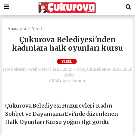
Anasayfa
Yerel
Çukurova Belediyesi'nden
kadınlara halk oyunları kursu
YEREL
(Web Sitesi) - Web Sitesi | 16.02.2026 - 14:50, Güncelleme: 16.02.2026
- 14:50
68141+ kez okundu.
Çukurova Belediyesi Huzurevleri Kadın
Sohbet ve Dayanışma Evi’nde düzenlenen
Halk Oyunları Kursu yoğun ilgi gördü.