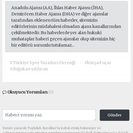
Anadolu Ajansı (AA), İhlas Haber Ajansı (İHA),
Demirören Haber Ajansı (DHA) ve diğer ajanslar
tarafından eklenen tüm haberler, sitemizin
editörlerinin müdahalesi olmadan ajans kanallarından
çekilmektedir. Bu haberlerde yer alan hukuki
muhataplar haberi geçen ajanslar olup sitemizin hiç
bir editörü sorumlu tutulamaz...
#Türkiye Spor Yazarları Derneği
#kürşad uçar
#doğukan yıldırım
Okuyucu Yorumları
(0)
Gönder
Yorum yazarak Topluluk Kuralları’nı kabul etmiş bulunuyor ve
cukurovapress.com sitesine yaptığınız yorumunuzla ilgili doğrudan veya dolaylı