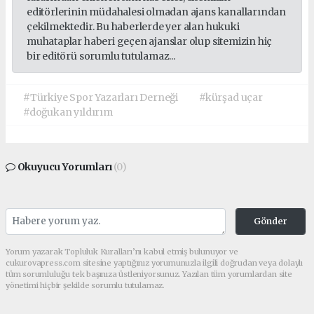
editörlerinin müdahalesi olmadan ajans kanallarından
çekilmektedir. Bu haberlerde yer alan hukuki
muhataplar haberi geçen ajanslar olup sitemizin hiç
bir editörü sorumlu tutulamaz...
#Türkiye Spor Yazarları Derneği
#kürşad uçar
#doğukan yıldırım
Okuyucu Yorumları
(0)
Gönder
Yorum yazarak Topluluk Kuralları’nı kabul etmiş bulunuyor ve
cukurovapress.com sitesine yaptığınız yorumunuzla ilgili doğrudan veya dolaylı
tüm sorumluluğu tek başınıza üstleniyorsunuz. Yazılan tüm yorumlardan site
yönetimi hiçbir şekilde sorumlu tutulamaz.