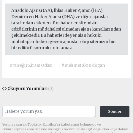
Anadolu Ajansı (AA), İhlas Haber Ajansı (İHA),
Demirören Haber Ajansı (DHA) ve diğer ajanslar
tarafından eklenen tüm haberler, sitemizin
editörlerinin müdahalesi olmadan ajans kanallarından
çekilmektedir. Bu haberlerde yer alan hukuki
muhataplar haberi geçen ajanslar olup sitemizin hiç
bir editörü sorumlu tutulamaz...
#Yüreğir Ziraat Odası
#mehmet akın doğan
Okuyucu Yorumları
(0)
Gönder
Yorum yazarak Topluluk Kuralları’nı kabul etmiş bulunuyor ve
cukurovapress.com sitesine yaptığınız yorumunuzla ilgili doğrudan veya dolaylı