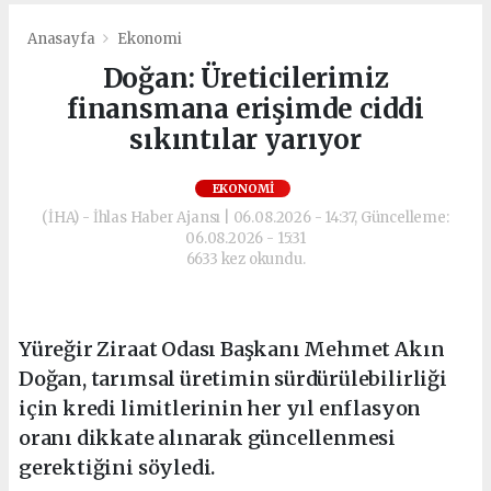
Anasayfa
Ekonomi
Doğan: Üreticilerimiz
finansmana erişimde ciddi
sıkıntılar yarıyor
EKONOMI
(İHA) - İhlas Haber Ajansı | 06.08.2026 - 14:37, Güncelleme:
06.08.2026 - 15:31
6633 kez okundu.
Yüreğir Ziraat Odası Başkanı Mehmet Akın
Doğan, tarımsal üretimin sürdürülebilirliği
için kredi limitlerinin her yıl enflasyon
oranı dikkate alınarak güncellenmesi
gerektiğini söyledi.