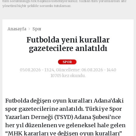
tüm sorumluluğu tek başınıza üstleniyorsunuz. Yazılan tüm yorumlardan site
yönetimi hiçbir şekilde sorumlu tutulamaz.
Anasayfa
Spor
Futbolda yeni kurallar
gazetecilere anlatıldı
SPOR
05.08.2026 - 13:24, Güncelleme: 06.08.2026 - 14:40
10705 kez okundu.
Futbolda değişen oyun kuralları Adana’daki
spor gazetecilerine anlatıldı. Türkiye Spor
Yazarları Derneği (TSYD) Adana Şubesi’nce
her yıl düzenlenen ve geleneksel hale gelen
“MHK kararları ve değişen oyun kuralları”