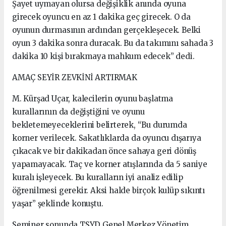
Şayet uymayan olursa değişiklik anında oyuna
girecek oyuncu en az 1 dakika geç girecek. O da
oyunun durmasının ardından gerçekleşecek. Belki
oyun 3 dakika sonra duracak. Bu da takımını sahada 3
dakika 10 kişi bırakmaya mahkum edecek” dedi.
AMAÇ SEYİR ZEVKİNİ ARTIRMAK
M. Kürşad Uçar, kalecilerin oyunu başlatma
kurallarının da değiştiğini ve oyunu
bekletemeyeceklerini belirterek, “Bu durumda
korner verilecek. Sakatlıklarda da oyuncu dışarıya
çıkacak ve bir dakikadan önce sahaya geri dönüş
yapamayacak. Taç ve korner atışlarında da 5 saniye
kuralı işleyecek. Bu kuralların iyi analiz edilip
öğrenilmesi gerekir. Aksi halde birçok kulüp sıkıntı
yaşar” şeklinde konuştu.
Seminer sonunda TSYD Genel Merkez Yönetim