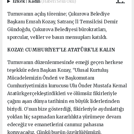
Erkek
|
Kadın
(Haberi Sesli Oku)
Turnuvanın açılış törenine; Çukurova Belediye
Başkanı Emrah Kozay, Satranç İl Temsilcisi Demir
Gündoğdu, Çukurova Belediyesi bürokratları,
sporcular, veliler ve basın mensupları katıldı.
KOZAY: CUMHURİYET’LE ATATÜRK’LE KALIN
Turnuvanın düzenlenmesinde emeği geçen herkese
teşekkür eden Başkan Kozay, “Ulusal Kurtuluş
Mücadelemizin Önderi ve Başkomutanı
Cumhuriyetimizin kurucusu Ulu Önder Mustafa Kemal
Atatürkgerçekleştirdikleri ve ölümsüz fikirleriyle
çağını aşan dünya tarihinin en büyük liderlerinden
biriydi. O’nun bize gösterdiği, fikirleriyle aydınlattığı
yoldan hiç sapmadan kararlılıkta yürümeye devam
edeceğiz ve emanetlerini canımız pahasına
koruyacağız. Çünkü bugün özgürlüğümüzü,