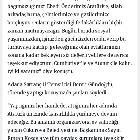
bağımsızlığımızı Ebedi Önderimiz Atatürk’e, silah
arkadaşlarına, şehitlerimize ve gazilerimize
borçluyuz. Onların gösterdiği fedakârlıkları hiçbir
zaman unutmayacağız. Bugün burada sosyal
yaşamınızdan, işinizden gücünüzden ödün verip bu
turnuvaya katılıp, geleceğimiz olan evlatlarımızı
sonuna kadar bekleyen siz değerli velilere de ayrıca
teşekkür ediyorum. Cumhuriyet’le ve Atatürk’le kalın.
İyi ki varsınız” diye konuştu.
Adana Satranç İl Temsilcisi Demir Gündoğdu,
törende yaptığı konuşmada şunları söyledi:
“Yaptığımız her hamlede, attığımız her adımda
Atatürk’ün izinde kararlılıkla yürümeye devam
edeceğiz. Bu anlamlı organizasyona ev sahipliği
yapan Çukurova Belediyesi’ne, Başkanımız Sayın
Emrah Kozay’a ve tüm paydaş kurumlara teşekkür