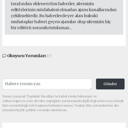
tarafından eklenen tüm haberler, sitemizin
editörlerinin müdahalesi olmadan ajans kanallarından
çekilmektedir. Bu haberlerde yer alan hukuki
muhataplar haberi geçen ajanslar olup sitemizin hiç
bir editörü sorumlu tutulamaz...
Okuyucu Yorumları
(0)
Gönder
Yorum yazarak Topluluk Kuralları’nı kabul etmiş bulunuyor ve
cukurovapress.com sitesine yaptığınız yorumunuzla ilgili doğrudan veya dolaylı
tüm sorumluluğu tek başınıza üstleniyorsunuz. Yazılan tüm yorumlardan site
yönetimi hiçbir şekilde sorumlu tutulamaz.