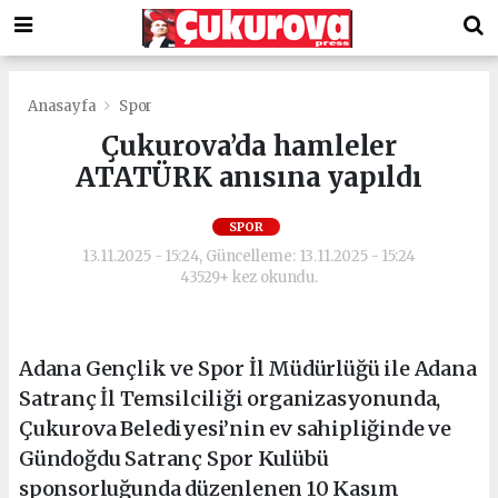
Anasayfa
Spor
Çukurova’da hamleler
ATATÜRK anısına yapıldı
SPOR
13.11.2025 - 15:24, Güncelleme: 13.11.2025 - 15:24
43529+ kez okundu.
Adana Gençlik ve Spor İl Müdürlüğü ile Adana
Satranç İl Temsilciliği organizasyonunda,
Çukurova Belediyesi’nin ev sahipliğinde ve
Gündoğdu Satranç Spor Kulübü
sponsorluğunda düzenlenen 10 Kasım