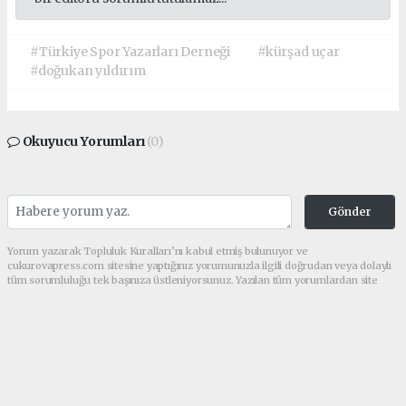
#Türkiye Spor Yazarları Derneği
#kürşad uçar
#doğukan yıldırım
Okuyucu Yorumları
(0)
Gönder
Yorum yazarak Topluluk Kuralları’nı kabul etmiş bulunuyor ve
cukurovapress.com sitesine yaptığınız yorumunuzla ilgili doğrudan veya dolaylı
tüm sorumluluğu tek başınıza üstleniyorsunuz. Yazılan tüm yorumlardan site
yönetimi hiçbir şekilde sorumlu tutulamaz.
haber paketi
haber scripti
haber yazılımı