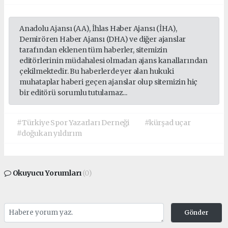
Anadolu Ajansı (AA), İhlas Haber Ajansı (İHA),
Demirören Haber Ajansı (DHA) ve diğer ajanslar
tarafından eklenen tüm haberler, sitemizin
editörlerinin müdahalesi olmadan ajans kanallarından
çekilmektedir. Bu haberlerde yer alan hukuki
muhataplar haberi geçen ajanslar olup sitemizin hiç
bir editörü sorumlu tutulamaz...
#Türkiye Spor Yazarları Derneği
#kürşad uçar
#doğukan yıldırım
Okuyucu Yorumları
(0)
Gönder