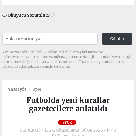
Okuyucu Yorumları
(0)
Gönder
Yorum yazarak Topluluk Kuralları’nı kabul etmiş bulunuyor ve
cukurovapress.com sitesine yaptığınız yorumunuzla ilgili doğrudan veya dolaylı
tüm sorumluluğu tek başınıza üstleniyorsunuz. Yazılan tüm yorumlardan site
yönetimi hiçbir şekilde sorumlu tutulamaz.
Anasayfa
Spor
Futbolda yeni kurallar
gazetecilere anlatıldı
SPOR
05.08.2026 - 13:24, Güncelleme: 06.08.2026 - 14:40