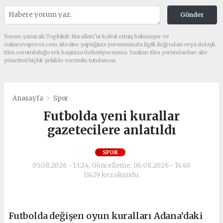
Gönder
Yorum yazarak Topluluk Kuralları’nı kabul etmiş bulunuyor ve
cukurovapress.com sitesine yaptığınız yorumunuzla ilgili doğrudan veya dolaylı
tüm sorumluluğu tek başınıza üstleniyorsunuz. Yazılan tüm yorumlardan site
yönetimi hiçbir şekilde sorumlu tutulamaz.
Anasayfa
Spor
Futbolda yeni kurallar
gazetecilere anlatıldı
SPOR
05.08.2026 - 13:24, Güncelleme: 06.08.2026 - 14:40
11429 kez okundu.
Futbolda değişen oyun kuralları Adana’daki