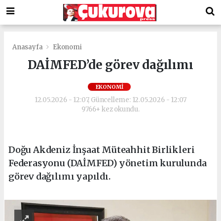
Anasayfa
Ekonomi
DAİMFED’de görev dağılımı
EKONOMI
12.05.2026 - 12:07, Güncelleme: 12.05.2026 - 12:07
9766+ kez okundu.
Doğu Akdeniz İnşaat Müteahhit Birlikleri
Federasyonu (DAİMFED) yönetim kurulunda
görev dağılımı yapıldı.