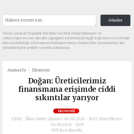
Gönder
Yorum yazarak Topluluk Kuralları’nı kabul etmiş bulunuyor ve
cukurovapress.com sitesine yaptığınız yorumunuzla ilgili doğrudan veya dolaylı
tüm sorumluluğu tek başınıza üstleniyorsunuz. Yazılan tüm yorumlardan site
yönetimi hiçbir şekilde sorumlu tutulamaz.
Anasayfa
Ekonomi
Doğan: Üreticilerimiz
finansmana erişimde ciddi
sıkıntılar yarıyor
EKONOMI
(İHA) - İhlas Haber Ajansı | 06.08.2026 - 14:37, Güncelleme:
06.08.2026 - 15:31
9355 kez okundu.