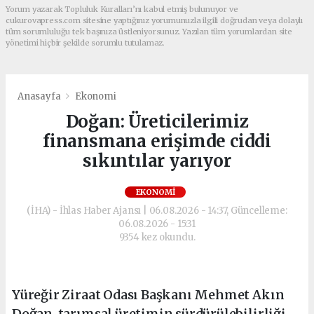
Yorum yazarak Topluluk Kuralları’nı kabul etmiş bulunuyor ve
cukurovapress.com sitesine yaptığınız yorumunuzla ilgili doğrudan veya dolaylı
tüm sorumluluğu tek başınıza üstleniyorsunuz. Yazılan tüm yorumlardan site
yönetimi hiçbir şekilde sorumlu tutulamaz.
Anasayfa
Ekonomi
Doğan: Üreticilerimiz
finansmana erişimde ciddi
sıkıntılar yarıyor
EKONOMI
(İHA) - İhlas Haber Ajansı | 06.08.2026 - 14:37, Güncelleme:
06.08.2026 - 15:31
9354 kez okundu.
Yüreğir Ziraat Odası Başkanı Mehmet Akın
Doğan, tarımsal üretimin sürdürülebilirliği