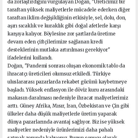
da zorlaştırdığını vurgulayan Doğan, "Üreticimiz bir
taraftan yüksek maliyetlerle mücadele ederken diğer
taraftan iklim değişikliğinin etkisiyle, sel, dolu, don,
aşırı sıcaklık ve kuraklık gibi doğal afetlerle karşı
karşıya kalıyor. Böylesine zor şartlarda üretime
devam eden çiftçilerimize sağlanan kredi
desteklerinin mutlaka artırılması gerekiyor"
ifadelerini kullandı.
Doğan, "Pandemi sonrası oluşan ekonomik tablo da
ihracatçı üreticileri olumsuz etkiledi. Türkiye
uluslararası pazarlarda rekabet gücünü kaybetmeye
başladı. Yüksek enflasyon ile döviz kuru arasındaki
makasın daralması nedeniyle ihracat maliyetlerimiz
arttı. Güney Afrika, Mısır, İran, Özbekistan ve Çin gibi
ülkeler daha düşük maliyetlerle üretim yaparak
dünya pazarlarında avantaj sağlıyor. Biz ise yüksek
maliyetler nedeniyle ürünlerimizi daha pahalı
satmak zorunda kalıyoruz. Bunun sonucu olarak