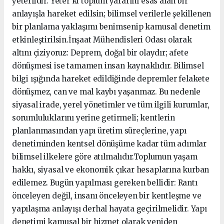
yeterlidir. Yeter ki toplum yararını esas alan bir
anlayışla hareket edilsin; bilimsel verilerle şekillenen
bir planlama yaklaşımı benimsenip kamusal denetim
etkinleştirilsin.İnşaat Mühendisleri Odası olarak
altını çiziyoruz: Deprem, doğal bir olaydır; afete
dönüşmesi ise tamamen insan kaynaklıdır. Bilimsel
bilgi ışığında hareket edildiğinde depremler felakete
dönüşmez, can ve mal kaybı yaşanmaz. Bu nedenle
siyasal irade, yerel yönetimler ve tüm ilgili kurumlar,
sorumluluklarını yerine getirmeli; kentlerin
planlanmasından yapı üretim süreçlerine, yapı
denetiminden kentsel dönüşüme kadar tüm adımlar
bilimsel ilkelere göre atılmalıdır.Toplumun yaşam
hakkı, siyasal ve ekonomik çıkar hesaplarına kurban
edilemez. Bugün yapılması gereken bellidir: Rantı
önceleyen değil, insanı önceleyen bir kentleşme ve
yapılaşma anlayışı derhal hayata geçirilmelidir. Yapı
denetimi kamusal bir hizmet olarak yeniden