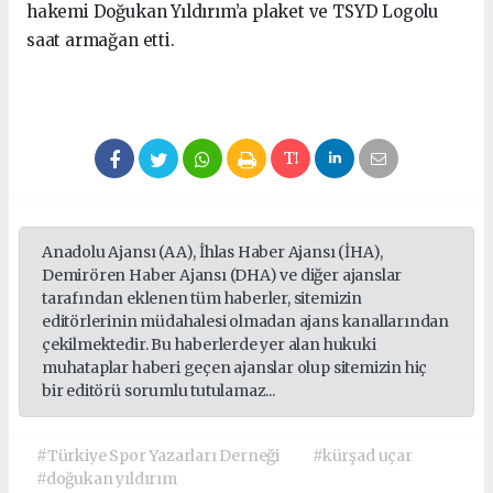
hakemi Doğukan Yıldırım’a plaket ve TSYD Logolu
saat armağan etti.
Anadolu Ajansı (AA), İhlas Haber Ajansı (İHA),
Demirören Haber Ajansı (DHA) ve diğer ajanslar
tarafından eklenen tüm haberler, sitemizin
editörlerinin müdahalesi olmadan ajans kanallarından
çekilmektedir. Bu haberlerde yer alan hukuki
muhataplar haberi geçen ajanslar olup sitemizin hiç
bir editörü sorumlu tutulamaz...
#Türkiye Spor Yazarları Derneği
#kürşad uçar
#doğukan yıldırım