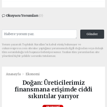
Okuyucu Yorumları
(0)
Gönder
Yorum yazarak Topluluk Kuralları’nı kabul etmiş bulunuyor ve
cukurovapress.com sitesine yaptığınız yorumunuzla ilgili doğrudan veya dolaylı
tüm sorumluluğu tek başınıza üstleniyorsunuz. Yazılan tüm yorumlardan site
yönetimi hiçbir şekilde sorumlu tutulamaz.
Anasayfa
Ekonomi
Doğan: Üreticilerimiz
finansmana erişimde ciddi
sıkıntılar yarıyor
EKONOMI