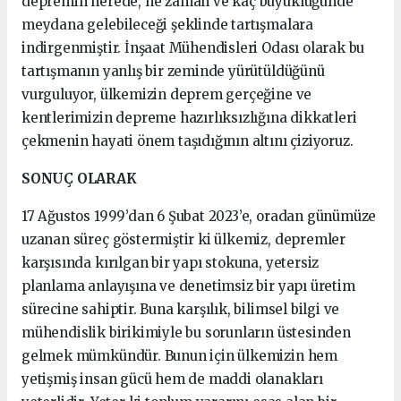
depremin nerede, ne zaman ve kaç büyüklüğünde
meydana gelebileceği şeklinde tartışmalara
indirgenmiştir. İnşaat Mühendisleri Odası olarak bu
tartışmanın yanlış bir zeminde yürütüldüğünü
vurguluyor, ülkemizin deprem gerçeğine ve
kentlerimizin depreme hazırlıksızlığına dikkatleri
çekmenin hayati önem taşıdığının altını çiziyoruz.
SONUÇ OLARAK
17 Ağustos 1999’dan 6 Şubat 2023’e, oradan günümüze
uzanan süreç göstermiştir ki ülkemiz, depremler
karşısında kırılgan bir yapı stokuna, yetersiz
planlama anlayışına ve denetimsiz bir yapı üretim
sürecine sahiptir. Buna karşılık, bilimsel bilgi ve
mühendislik birikimiyle bu sorunların üstesinden
gelmek mümkündür. Bunun için ülkemizin hem
yetişmiş insan gücü hem de maddi olanakları