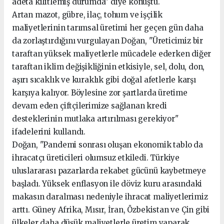
adeta kilitlemiş durumda" diye konuştu.
Artan mazot, gübre, ilaç, tohum ve işçilik
maliyetlerinin tarımsal üretimi her geçen gün daha
da zorlaştırdığını vurgulayan Doğan, "Üreticimiz bir
taraftan yüksek maliyetlerle mücadele ederken diğer
taraftan iklim değişikliğinin etkisiyle, sel, dolu, don,
aşırı sıcaklık ve kuraklık gibi doğal afetlerle karşı
karşıya kalıyor. Böylesine zor şartlarda üretime
devam eden çiftçilerimize sağlanan kredi
desteklerinin mutlaka artırılması gerekiyor"
ifadelerini kullandı.
Doğan, "Pandemi sonrası oluşan ekonomik tablo da
ihracatçı üreticileri olumsuz etkiledi. Türkiye
uluslararası pazarlarda rekabet gücünü kaybetmeye
başladı. Yüksek enflasyon ile döviz kuru arasındaki
makasın daralması nedeniyle ihracat maliyetlerimiz
arttı. Güney Afrika, Mısır, İran, Özbekistan ve Çin gibi
ülkeler daha düşük maliyetlerle üretim yaparak