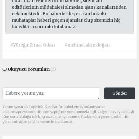
tarafından eklenen tüm haberler, sitemizin
editörlerinin müdahalesi olmadan ajans kanallarından
çekilmektedir. Bu haberlerde yer alan hukuki
muhataplar haberi geçen ajanslar olup sitemizin hiç
bir editörü sorumlu tutulamaz...
#Yüreğir Ziraat Odası
#mehmet akın doğan
Okuyucu Yorumları
(0)
Gönder
Yorum yazarak Topluluk Kuralları’nı kabul etmiş bulunuyor ve
cukurovapress.com sitesine yaptığınız yorumunuzla ilgili doğrudan veya dolaylı
tüm sorumluluğu tek başınıza üstleniyorsunuz. Yazılan tüm yorumlardan site
yönetimi hiçbir şekilde sorumlu tutulamaz.