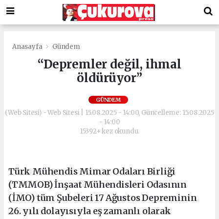
Anasayfa
Gündem
“Depremler değil, ihmal
öldürüyor”
GÜNDEM
(Web Sitesi) - Web Sitesi | 15.08.2025 - 14:00, Güncelleme: 15.08.2025
- 14:00
15392+ kez okundu.
Türk Mühendis Mimar Odaları Birliği
(TMMOB) İnşaat Mühendisleri Odasının
(İMO) tüm Şubeleri 17 Ağustos Depreminin
26. yılı dolayısıyla eş zamanlı olarak