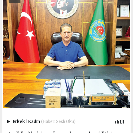
Erkek
|
Kadın
(Haberi Sesli Oku)