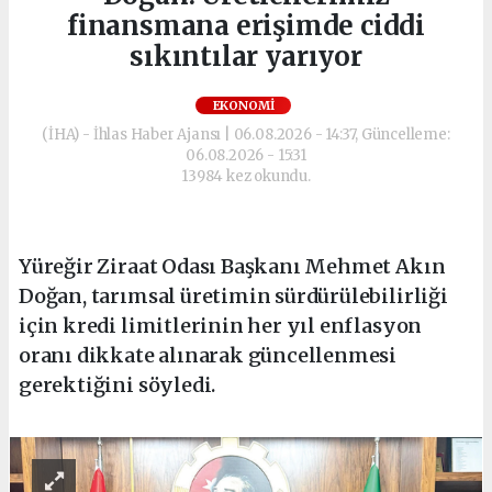
finansmana erişimde ciddi
sıkıntılar yarıyor
EKONOMI
(İHA) - İhlas Haber Ajansı | 06.08.2026 - 14:37, Güncelleme:
06.08.2026 - 15:31
13984 kez okundu.
Yüreğir Ziraat Odası Başkanı Mehmet Akın
Doğan, tarımsal üretimin sürdürülebilirliği
için kredi limitlerinin her yıl enflasyon
oranı dikkate alınarak güncellenmesi
gerektiğini söyledi.