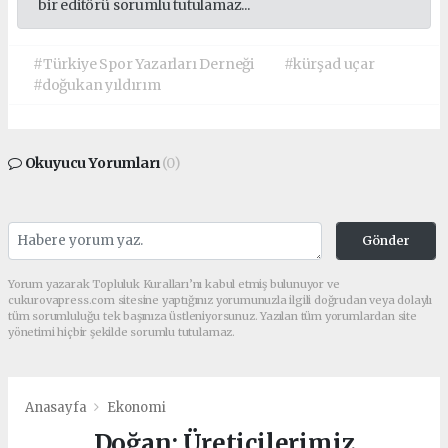
bir editörü sorumlu tutulamaz...
#Türkiye Spor Yazarları Derneği
#kürşad uçar
#doğukan yıldırım
Okuyucu Yorumları
(0)
Gönder
Yorum yazarak Topluluk Kuralları’nı kabul etmiş bulunuyor ve
cukurovapress.com sitesine yaptığınız yorumunuzla ilgili doğrudan veya dolaylı
tüm sorumluluğu tek başınıza üstleniyorsunuz. Yazılan tüm yorumlardan site
yönetimi hiçbir şekilde sorumlu tutulamaz.
Anasayfa
Ekonomi
Doğan: Üreticilerimiz