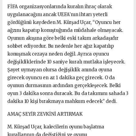
FİFA organizasyonlarında kuralın ihraç olarak
uygulanacağını ancak UEFA’nın ihtarı yeterli
gördüğünü kaydeden M. Kürşad Uçar, “Oyuncu her
ağzını kapatıp konuştuğunda müdahale olmayacak.
Oyunun akışına göre belki eski takım arkadaşıdır
sohbet ediyordur. Bu nedenle her ağız kapatılıp
konuşmak cezaya neden değil. Ayrıca oyuncu
değişikliklerinde 10 saniye kuralı mutlaka işleyecek.
Şayet uymayan olursa değişiklik anında oyuna
girecek oyuncu en az 1 dakika geç girecek. O da
oyunun durmasının ardından gerçekleşecek. Belki
oyun 3 dakika sonra duracak. Bu da takımını sahada 3
dakika 10 kişi bırakmaya mahkum edecek” dedi.
AMAÇ SEYİR ZEVKİNİ ARTIRMAK
M. Kürşad Uçar, kalecilerin oyunu başlatma
kurallarının da değiştiğini ve oyunu