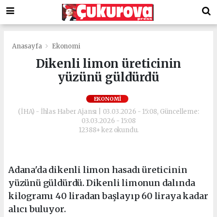
Anasayfa
Ekonomi
Dikenli limon üreticinin
yüzünü güldürdü
EKONOMI
(İHA) - İhlas Haber Ajansı | 03.03.2026 - 15:08, Güncelleme:
03.03.2026 - 15:08
12388+ kez okundu.
Adana'da dikenli limon hasadı üreticinin
yüzünü güldürdü. Dikenli limonun dalında
kilogramı 40 liradan başlayıp 60 liraya kadar
alıcı buluyor.