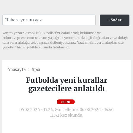
Gönder
Yorum yazarak Topluluk Kuralları’nı kabul etmiş bulunuyor ve
cukurovapress.com sitesine yaptığınız yorumunuzla ilgili doğrudan veya dolaylı
tüm sorumluluğu tek başınıza üstleniyorsunuz. Yazılan tüm yorumlardan site
yönetimi hiçbir şekilde sorumlu tutulamaz.
Anasayfa
Spor
Futbolda yeni kurallar
gazetecilere anlatıldı
SPOR
05.08.2026 - 13:24, Güncelleme: 06.08.2026 - 14:40
11572 kez okundu.