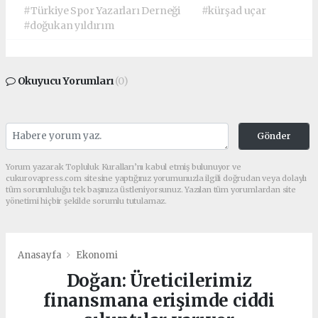
#Türkiye Spor Yazarları Derneği
#kürşad uçar
#doğukan yıldırım
Okuyucu Yorumları
(0)
Gönder
Yorum yazarak Topluluk Kuralları’nı kabul etmiş bulunuyor ve
cukurovapress.com sitesine yaptığınız yorumunuzla ilgili doğrudan veya dolaylı
tüm sorumluluğu tek başınıza üstleniyorsunuz. Yazılan tüm yorumlardan site
yönetimi hiçbir şekilde sorumlu tutulamaz.
Anasayfa
Ekonomi
Doğan: Üreticilerimiz
finansmana erişimde ciddi