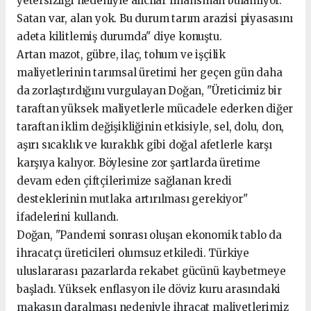
yetersizliği nedeniyle alıcılar finansman bulamıyor.
Satan var, alan yok. Bu durum tarım arazisi piyasasını
adeta kilitlemiş durumda" diye konuştu.
Artan mazot, gübre, ilaç, tohum ve işçilik
maliyetlerinin tarımsal üretimi her geçen gün daha
da zorlaştırdığını vurgulayan Doğan, "Üreticimiz bir
taraftan yüksek maliyetlerle mücadele ederken diğer
taraftan iklim değişikliğinin etkisiyle, sel, dolu, don,
aşırı sıcaklık ve kuraklık gibi doğal afetlerle karşı
karşıya kalıyor. Böylesine zor şartlarda üretime
devam eden çiftçilerimize sağlanan kredi
desteklerinin mutlaka artırılması gerekiyor"
ifadelerini kullandı.
Doğan, "Pandemi sonrası oluşan ekonomik tablo da
ihracatçı üreticileri olumsuz etkiledi. Türkiye
uluslararası pazarlarda rekabet gücünü kaybetmeye
başladı. Yüksek enflasyon ile döviz kuru arasındaki
makasın daralması nedeniyle ihracat maliyetlerimiz