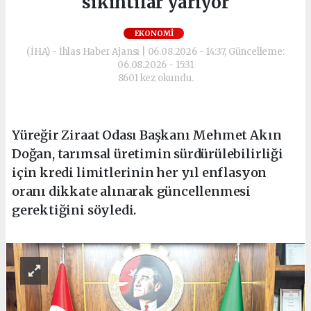
sıkıntılar yarıyor
EKONOMI
(İHA) - İhlas Haber Ajansı | 06.08.2026 - 14:37, Güncelleme:
06.08.2026 - 15:31
8601 kez okundu.
Yüreğir Ziraat Odası Başkanı Mehmet Akın
Doğan, tarımsal üretimin sürdürülebilirliği
için kredi limitlerinin her yıl enflasyon
oranı dikkate alınarak güncellenmesi
gerektiğini söyledi.