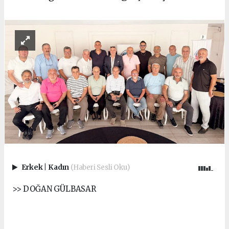
Erkek
|
Kadın
(Haberi Sesli Oku)
>> DOĞAN GÜLBASAR