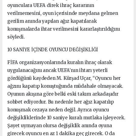
oyunculara UEFA direk ihraç kararının
verilmemesini, oyun içerisinde meydana gelmen
gerilim anında yapılan ağız kapatılarak
konuşmalarda ihtar verilmesini kararlaştırıldığını
söyledi.
10 SANİYE İÇİNDE OYUNCU DEĞİŞİKLİĞİ
FİFA organizasyonlarında kuralın ihraç olarak
uygulanacağını ancak UEFA’nın ihtarı yeterli
gördüğünü kaydeden M. Kürşad Uçar, “Oyuncu her
ağzını kapatıp konuştuğunda müdahale olmayacak.
Oyunun akışına göre belki eski takım arkadaşıdır
sohbet ediyordur. Bu nedenle her ağız kapatılıp
konuşmak cezaya neden değil. Ayrıca oyuncu
değişikliklerinde 10 saniye kuralı mutlaka işleyecek.
Şayet uymayan olursa değişiklik anında oyuna
girecek oyuncu en az 1 dakika geç girecek. O da