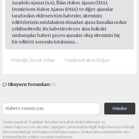
Anadolu Ajansı (AA), İhlas Haber Ajansı (İHA),
Demirören Haber Ajansı (DHA) ve diğer ajanslar
tarafından eklenen tüm haberler, sitemizin
editörlerinin müdahalesi olmadan ajans kanallarından
çekilmektedir. Bu haberlerde yer alan hukuki
muhataplar haberi geçen ajanslar olup sitemizin hiç
bir editörü sorumlu tutulamaz...
#Yüreğir Ziraat Odası
#mehmet akın doğan
Okuyucu Yorumları
(0)
Gönder
Yorum yazarak Topluluk Kuralları’nı kabul etmiş bulunuyor ve
cukurovapress.com sitesine yaptığınız yorumunuzla ilgili doğrudan veya dolaylı
tüm sorumluluğu tek başınıza üstleniyorsunuz. Yazılan tüm yorumlardan site
yönetimi hiçbir şekilde sorumlu tutulamaz.