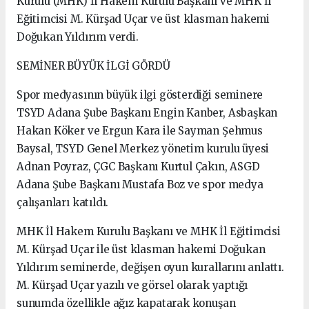
Kurulu (MHK) İl Hakem Kurulu Başkanı ve MHK İl
Eğitimcisi M. Kürşad Uçar ve üst klasman hakemi
Doğukan Yıldırım verdi.
SEMİNER BÜYÜK İLGİ GÖRDÜ
Spor medyasının büyük ilgi gösterdiği seminere
TSYD Adana Şube Başkanı Engin Kanber, Asbaşkan
Hakan Köker ve Ergun Kara ile Sayman Şehmus
Baysal, TSYD Genel Merkez yönetim kurulu üyesi
Adnan Poyraz, ÇGC Başkanı Kurtul Çakın, ASGD
Adana Şube Başkanı Mustafa Boz ve spor medya
çalışanları katıldı.
MHK İl Hakem Kurulu Başkanı ve MHK İl Eğitimcisi
M. Kürşad Uçar ile üst klasman hakemi Doğukan
Yıldırım seminerde, değişen oyun kurallarını anlattı.
M. Kürşad Uçar yazılı ve görsel olarak yaptığı
sunumda özellikle ağız kapatarak konuşan