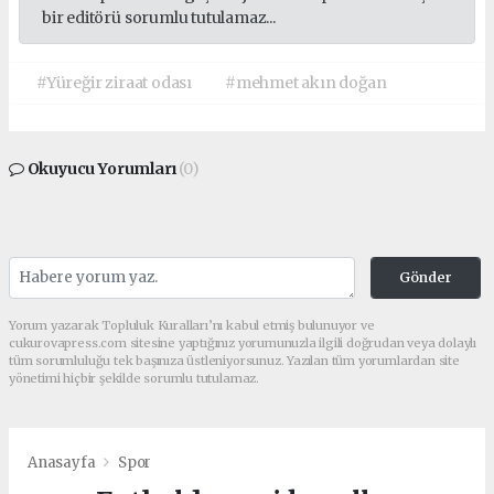
bir editörü sorumlu tutulamaz...
#Yüreğir ziraat odası
#mehmet akın doğan
Okuyucu Yorumları
(0)
Gönder
Yorum yazarak Topluluk Kuralları’nı kabul etmiş bulunuyor ve
cukurovapress.com sitesine yaptığınız yorumunuzla ilgili doğrudan veya dolaylı
tüm sorumluluğu tek başınıza üstleniyorsunuz. Yazılan tüm yorumlardan site
yönetimi hiçbir şekilde sorumlu tutulamaz.
Anasayfa
Spor