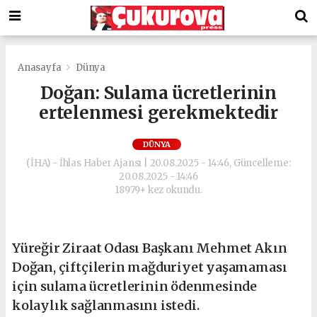
Anasayfa
Dünya
Doğan: Sulama ücretlerinin
ertelenmesi gerekmektedir
DÜNYA
(İHA) - İhlas Haber Ajansı | 20.08.2025 - 14:46, Güncelleme:
20.08.2025 - 14:46
18979+ kez okundu.
Yüreğir Ziraat Odası Başkanı Mehmet Akın
Doğan, çiftçilerin mağduriyet yaşamaması
için sulama ücretlerinin ödenmesinde
kolaylık sağlanmasını istedi.