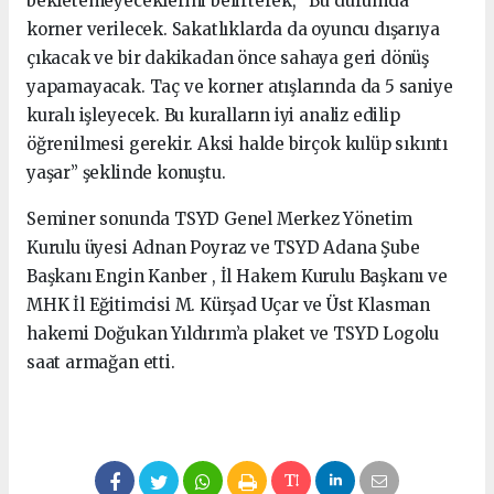
bekletemeyeceklerini belirterek, “Bu durumda
korner verilecek. Sakatlıklarda da oyuncu dışarıya
çıkacak ve bir dakikadan önce sahaya geri dönüş
yapamayacak. Taç ve korner atışlarında da 5 saniye
kuralı işleyecek. Bu kuralların iyi analiz edilip
öğrenilmesi gerekir. Aksi halde birçok kulüp sıkıntı
yaşar” şeklinde konuştu.
Seminer sonunda TSYD Genel Merkez Yönetim
Kurulu üyesi Adnan Poyraz ve TSYD Adana Şube
Başkanı Engin Kanber , İl Hakem Kurulu Başkanı ve
MHK İl Eğitimcisi M. Kürşad Uçar ve Üst Klasman
hakemi Doğukan Yıldırım’a plaket ve TSYD Logolu
saat armağan etti.