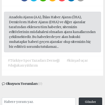
Anadolu Ajansı (AA), İhlas Haber Ajansı (İHA),
Demirören Haber Ajansı (DHA) ve diğer ajanslar
tarafından eklenen tüm haberler, sitemizin
editörlerinin müdahalesi olmadan ajans kanallarından
çekilmektedir. Bu haberlerde yer alan hukuki
muhataplar haberi geçen ajanslar olup sitemizin hiç
bir editörü sorumlu tutulamaz...
#Türkiye Spor Yazarları Derneği
#kürşad uçar
#doğukan yıldırım
Okuyucu Yorumları
(0)
Gönder