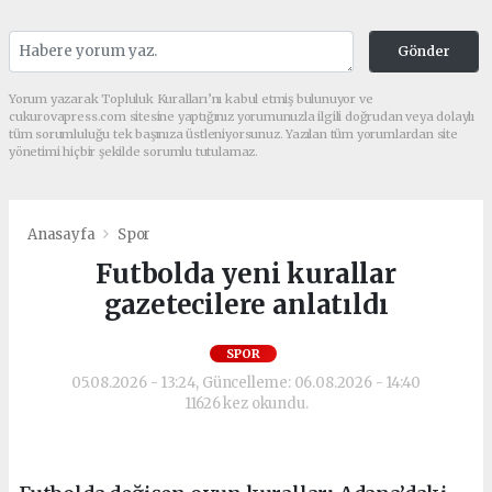
Gönder
Yorum yazarak Topluluk Kuralları’nı kabul etmiş bulunuyor ve
cukurovapress.com sitesine yaptığınız yorumunuzla ilgili doğrudan veya dolaylı
tüm sorumluluğu tek başınıza üstleniyorsunuz. Yazılan tüm yorumlardan site
yönetimi hiçbir şekilde sorumlu tutulamaz.
Anasayfa
Spor
Futbolda yeni kurallar
gazetecilere anlatıldı
SPOR
05.08.2026 - 13:24, Güncelleme: 06.08.2026 - 14:40
11626 kez okundu.