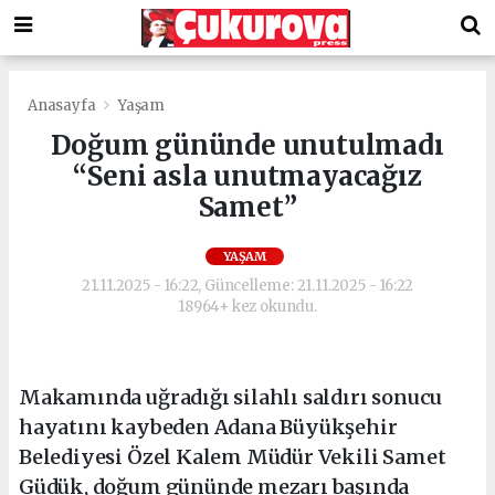
Anasayfa
Yaşam
Doğum gününde unutulmadı
“Seni asla unutmayacağız
Samet”
YAŞAM
21.11.2025 - 16:22, Güncelleme: 21.11.2025 - 16:22
18964+ kez okundu.
Makamında uğradığı silahlı saldırı sonucu
hayatını kaybeden Adana Büyükşehir
Belediyesi Özel Kalem Müdür Vekili Samet
Güdük, doğum gününde mezarı başında