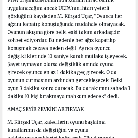
FİFA organizasyonlarında kuralın ihraç olarak
uygulanacağını ancak UEFA’nın ihtarı yeterli
gördüğünü kaydeden M. Kürşad Uçar, “Oyuncu her
ağzını kapatıp konuştuğunda müdahale olmayacak.
Oyunun akışına göre belki eski takım arkadaşıdır
sohbet ediyordur. Bu nedenle her ağız kapatılıp
konuşmak cezaya neden değil. Ayrıca oyuncu
değişikliklerinde 10 saniye kuralı mutlaka işleyecek.
Şayet uymayan olursa değişiklik anında oyuna
girecek oyuncu en az 1 dakika geç girecek. O da
oyunun durmasının ardından gerçekleşecek. Belki
oyun 3 dakika sonra duracak. Bu da takımını sahada 3
dakika 10 kişi bırakmaya mahkum edecek” dedi.
AMAÇ SEYİR ZEVKİNİ ARTIRMAK
M. Kürşad Uçar, kalecilerin oyunu başlatma
kurallarının da değiştiğini ve oyunu