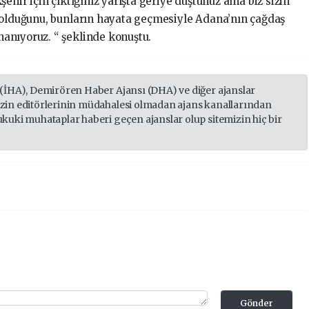
ehir için çıktığınız yarışta geriye düştünüz ama biz sizin
 olduğunu, bunların hayata geçmesiyle Adana’nın çağdaş
anıyoruz. “ şeklinde konuştu.
 (İHA), Demirören Haber Ajansı (DHA) ve diğer ajanslar
izin editörlerinin müdahalesi olmadan ajans kanallarından
ukuki muhataplar haberi geçen ajanslar olup sitemizin hiç bir
Gönder