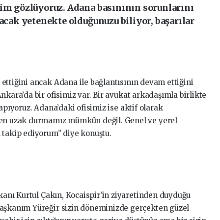
şim gözlüyoruz. Adana basınının sorunlarını
tacak yetenekte olduğunuzu biliyor, başarılar
ettiğini ancak Adana ile bağlantısının devam ettiğini
nkara’da bir ofisimiz var. Bir avukat arkadaşımla birlikte
apıyoruz. Adana’daki ofisimiz ise aktif olarak
ten uzak durmamız mümkün değil. Genel ve yerel
 takip ediyorum” diye konuştu.
kanı Kurtul Çakın, Kocaispir’in ziyaretinden duyduğu
başkanım Yüreğir sizin döneminizde gerçekten güzel