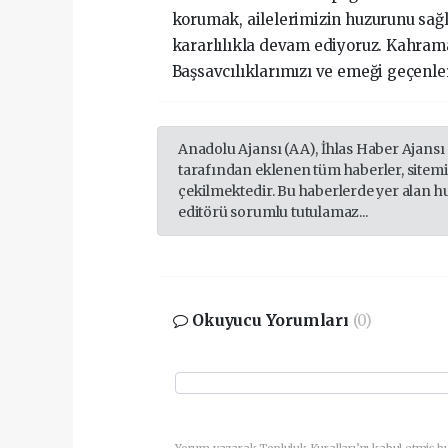
korumak, ailelerimizin huzurunu sağ
kararlılıkla devam ediyoruz. Kahrama
Başsavcılıklarımızı ve emeği geçenler
Anadolu Ajansı (AA), İhlas Haber Ajansı
tarafından eklenen tüm haberler, sitem
çekilmektedir. Bu haberlerde yer alan h
editörü sorumlu tutulamaz...
Okuyucu Yorumları
(0)
Yorum yazarak Topluluk Kuralları’nı kabul etmiş b