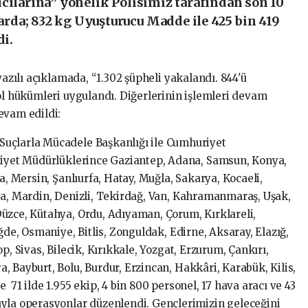
cılarına” yönelik Polisimiz tarafından son 10
da; 832 kg Uyuşturucu Madde ile 425 bin 419
di.
yazılı açıklamada, “1.302 şüpheli yakalandı. 844'ü
ol hükümleri uygulandı. Diğerlerinin işlemleri devam
evam edildi:
uçlarla Mücadele Başkanlığı ile Cumhuriyet
mniyet Müdürlüklerince Gaziantep, Adana, Samsun, Konya,
a, Mersin, Şanlıurfa, Hatay, Muğla, Sakarya, Kocaeli,
ya, Mardin, Denizli, Tekirdağ, Van, Kahramanmaraş, Uşak,
üzce, Kütahya, Ordu, Adıyaman, Çorum, Kırklareli,
ğde, Osmaniye, Bitlis, Zonguldak, Edirne, Aksaray, Elazığ,
p, Sivas, Bilecik, Kırıkkale, Yozgat, Erzurum, Çankırı,
 Bayburt, Bolu, Burdur, Erzincan, Hakkâri, Karabük, Kilis,
 71 ilde 1.955 ekip, 4 bin 800 personel, 17 hava aracı ve 43
ıyla operasyonlar düzenlendi. Gençlerimizin geleceğini