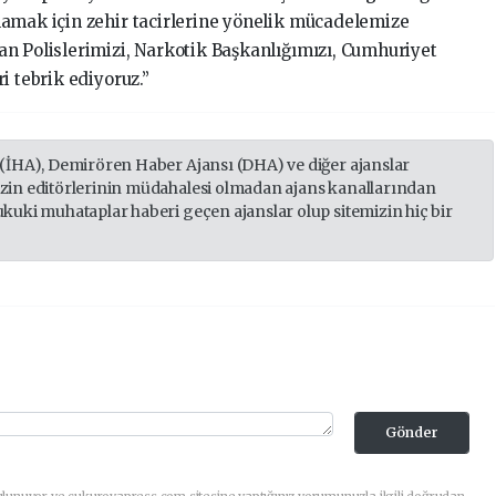
lamak için zehir tacirlerine yönelik mücadelemize
n Polislerimizi, Narkotik Başkanlığımızı, Cumhuriyet
i tebrik ediyoruz.”
 (İHA), Demirören Haber Ajansı (DHA) ve diğer ajanslar
izin editörlerinin müdahalesi olmadan ajans kanallarından
ukuki muhataplar haberi geçen ajanslar olup sitemizin hiç bir
Gönder
ulunuyor ve cukurovapress.com sitesine yaptığınız yorumunuzla ilgili doğrudan