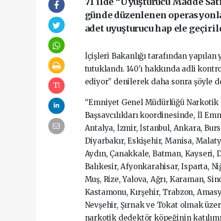
71 ilde “Uyuşturucu Madde Satı
günde düzenlenen operasyonlar
adet uyuşturucu hap ele geçiril
İçişleri Bakanlığı tarafından yapılan 
tutuklandı. 140'ı hakkında adli kontr
ediyor” denilerek daha sonra şöyle d
“Emniyet Genel Müdürlüğü Narkotik S
Başsavcılıkları koordinesinde, İl E
Antalya, İzmir, İstanbul, Ankara, Burs
Diyarbakır, Eskişehir, Manisa, Malat
Aydın, Çanakkale, Batman, Kayseri, D
Balıkesir, Afyonkarahisar, Isparta, Ni
Muş, Rize, Yalova, Ağrı, Karaman, Sino
Kastamonu, Kırşehir, Trabzon, Amasya,
Nevşehir, Şırnak ve Tokat olmak üzere
narkotik dedektör köpeğinin katılım