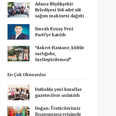
Adana Büyükşehir
Belediyesi 168 adet süt
sağım makinesi dağıttı
Emrah Kozay Yeni
Parti’ye katıldı
“Askeri Hastane, kültür
varlığıdır,
özelleştirilemez!”
En Çok Okunanlar
Futbolda yeni kurallar
gazetecilere anlatıldı
Doğan: Üreticilerimiz
finansmana erişimde