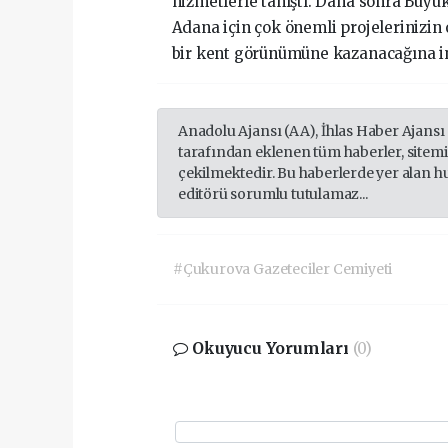
hizmetlerle tanıştı. Daha sonra Büyükş
Adana için çok önemli projelerinizin
bir kent görünümüne kazanacağına in
Anadolu Ajansı (AA), İhlas Haber Ajansı
tarafından eklenen tüm haberler, sitem
çekilmektedir. Bu haberlerde yer alan h
editörü sorumlu tutulamaz...
#Çukurova Gazeteciler Cemiyeti
Okuyucu Yorumları
(0)