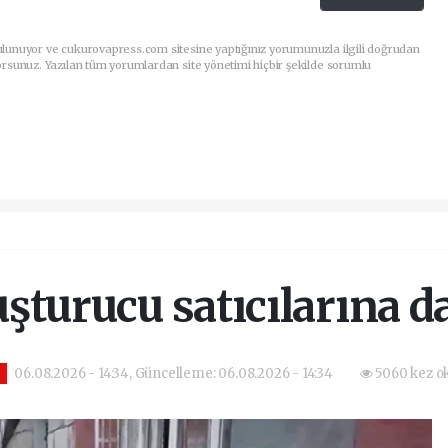
ulunuyor ve cukurovapress.com sitesine yaptığınız yorumunuzla ilgili doğrudan
orsunuz. Yazılan tüm yorumlardan site yönetimi hiçbir şekilde sorumlu
şturucu satıcılarına d
06.08.2026 - 14:34, Güncelleme: 06.08.2026 - 14:34
5060 kez o