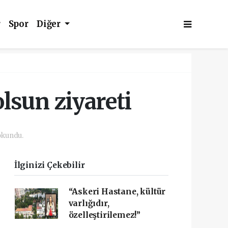
r
Spor
Diğer
olsun ziyareti
okundu.
İlginizi Çekebilir
“Askeri Hastane, kültür
varlığıdır,
özelleştirilemez!”