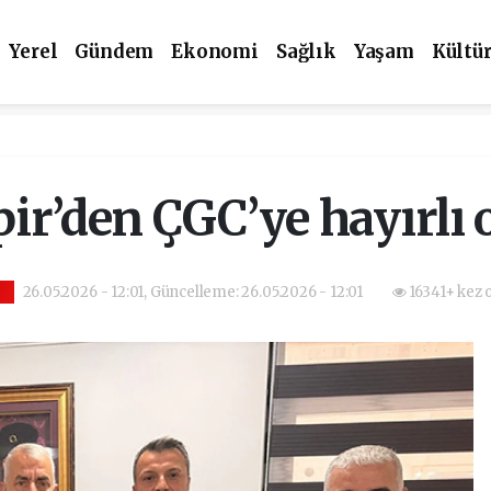
Yerel
Gündem
Ekonomi
Sağlık
Yaşam
Kültü
ir’den ÇGC’ye hayırlı 
26.05.2026 - 12:01, Güncelleme: 26.05.2026 - 12:01
16341+ kez 