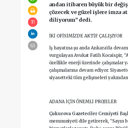
andan itibaren büyük bir deği
çözecek ve güzel işlere imza a
diliyorum” dedi.
İKİ OFİSİMİZDE AKTİF ÇALIŞIYOR
İş hayatına şu anda Ankara’da devam 
vurgulayan Avukat Fatih Kocaispir, “A
özellikle enerji üzerinde çalışmalar y
çalışmalarına devam ediyor. Siyaset
siyasetteki tüm gelişmeleri yakından
ADANA İÇİN ÖNEMLİ PROJELER
Çukurova Gazeteciler Cemiyeti
Baş
memnuniyeti dile getirerek, “Sayın 