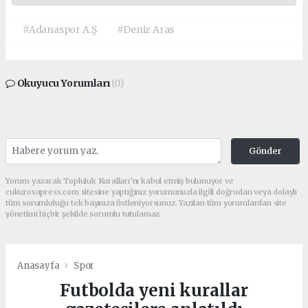
#Adanaspor A.Ş
#Deniz Aras
Okuyucu Yorumları
(0)
Gönder
Yorum yazarak Topluluk Kuralları’nı kabul etmiş bulunuyor ve
cukurovapress.com sitesine yaptığınız yorumunuzla ilgili doğrudan veya dolaylı
tüm sorumluluğu tek başınıza üstleniyorsunuz. Yazılan tüm yorumlardan site
yönetimi hiçbir şekilde sorumlu tutulamaz.
Anasayfa
Spor
Futbolda yeni kurallar