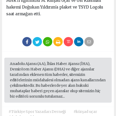
MHK İl Eğitimcisi M. Kürşad Uçar ve Üst Klasman
hakemi Doğukan Yıldırım’a plaket ve TSYD Logolu
saat armağan etti.
Anadolu Ajansı (AA), İhlas Haber Ajansı (İHA),
Demirören Haber Ajansı (DHA) ve diğer ajanslar
tarafından eklenen tüm haberler, sitemizin
editörlerinin müdahalesi olmadan ajans kanallarından
çekilmektedir. Bu haberlerde yer alan hukuki
muhataplar haberi geçen ajanslar olup sitemizin hiç
bir editörü sorumlu tutulamaz...
#Türkiye Spor Yazarları Derneği
#kürşad uçar