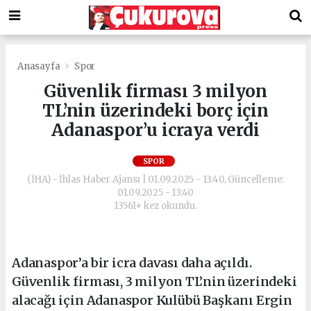
Anasayfa
Spor
Güvenlik firması 3 milyon
TL’nin üzerindeki borç için
Adanaspor’u icraya verdi
SPOR
(İHA) - İhlas Haber Ajansı | 01.09.2025 - 13:40, Güncelleme:
01.09.2025 - 13:40
13561+ kez okundu.
Adanaspor’a bir icra davası daha açıldı.
Güvenlik firması, 3 milyon TL’nin üzerindeki
alacağı için Adanaspor Kulübü Başkanı Ergin