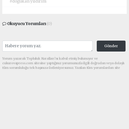
#doğukan yıldırım
Okuyucu Yorumları
(0)
Gönder
Yorum yazarak Topluluk Kuralları’nı kabul etmiş bulunuyor ve
cukurovapress.com sitesine yaptığınız yorumunuzla ilgili doğrudan veya dolaylı
tüm sorumluluğu tek başınıza üstleniyorsunuz. Yazılan tüm yorumlardan site
yönetimi hiçbir şekilde sorumlu tutulamaz.
haber paketi
haber scripti
haber yazılımı
Tüm hakları saklı tutulmaktadır.Copyright 2026©
Haber Yazılımı:
Web Aksiyon ®