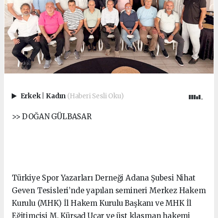
Erkek
|
Kadın
(Haberi Sesli Oku)
>> DOĞAN GÜLBASAR
Türkiye Spor Yazarları Derneği Adana Şubesi Nihat
Geven Tesisleri’nde yapılan semineri Merkez Hakem
Kurulu (MHK) İl Hakem Kurulu Başkanı ve MHK İl
Eğitimcisi M. Kürşad Uçar ve üst klasman hakemi