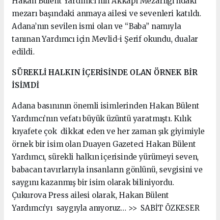
Hakan Bülent Yardımcı’nın Akkapı Mezarlığı’ndaki
mezarı başındaki anmaya ailesi ve sevenleri katıldı.
Adana’nın sevilen ismi olan ve “Baba” namıyla
tanınan Yardımcı için Mevlid-i Şerif okundu, dualar
edildi.
SÜREKLİ HALKIN İÇERİSİNDE OLAN ÖRNEK BİR
İSİMDİ
Adana basınının önemli isimlerinden Hakan Bülent
Yardımcı’nın vefatı büyük üzüntü yaratmıştı. Kılık
kıyafete çok dikkat eden ve her zaman şık giyimiyle
örnek bir isim olan Duayen Gazeteci Hakan Bülent
Yardımcı, sürekli halkın içerisinde yürümeyi seven,
babacan tavırlarıyla insanların gönlünü, sevgisini ve
saygını kazanmış bir isim olarak biliniyordu.
Çukurova Press ailesi olarak, Hakan Bülent
Yardımcı’yı saygıyla anıyoruz… >> SABİT ÖZKESER