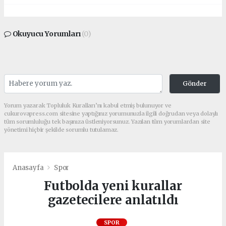
Okuyucu Yorumları
(0)
Gönder
Yorum yazarak Topluluk Kuralları’nı kabul etmiş bulunuyor ve
cukurovapress.com sitesine yaptığınız yorumunuzla ilgili doğrudan veya dolaylı
tüm sorumluluğu tek başınıza üstleniyorsunuz. Yazılan tüm yorumlardan site
yönetimi hiçbir şekilde sorumlu tutulamaz.
Anasayfa
Spor
Futbolda yeni kurallar
gazetecilere anlatıldı
SPOR