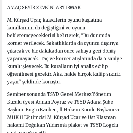
AMAÇ SEYİR ZEVKİNİ ARTIRMAK
M. Kürşad Uçar, kalecilerin oyunu başlatma
kurallarının da değiştiğini ve oyunu
bekletemeyeceklerini belirterek, “Bu durumda
korner verilecek. Sakatlıklarda da oyuncu dışarıya
çıkacak ve bir dakikadan önce sahaya geri dönüş
yapamayacak. Taç ve korner atışlarında da 5 saniye
kuralı işleyecek. Bu kuralların iyi analiz edilip
öğrenilmesi gerekir. Aksi halde birçok kulüp sıkıntı
yaşar” şeklinde konuştu.
Seminer sonunda TSYD Genel Merkez Yönetim
Kurulu üyesi Adnan Poyraz ve TSYD Adana Şube
Başkanı Engin Kanber , İl Hakem Kurulu Başkanı ve
MHK İl Eğitimcisi M. Kürşad Uçar ve Üst Klasman
hakemi Doğukan Yıldırım’a plaket ve TSYD Logolu
saat armağan etti.