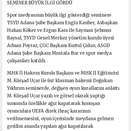
SEMİNER BÜYÜK İLGİ GÖRDÜ
Spor medyasının büyük ilgi gösterdiği seminere
TSYD Adana Şube Başkanı Engin Kanber, Asbaşkan
Hakan Köker ve Ergun Kara ile Sayman Şehmus
Baysal, TSYD Genel Merkez yönetim kurulu üyesi
Adnan Poyraz, ÇGC Başkanı Kurtul Çakın, ASGD
Adana Şube Başkanı Mustafa Boz ve spor medya
çalışanları katıldı.
MHK İl Hakem Kurulu Başkanı ve MHK İl Eğitimcisi
M. Kürşad Uçar ile üst klasman hakemi Doğukan
Yıldırım seminerde, değişen oyun kurallarını anlattı.
M. Kürşad Uçar yazılı ve görsel olarak yaptığı
sunumda özellikle ağız kapatarak konuşan
oyunculara UEFA direk ihraç kararının
verilmemesini, oyun içerisinde meydana gelmen
gerilim anında yapılan ağız kapatılarak