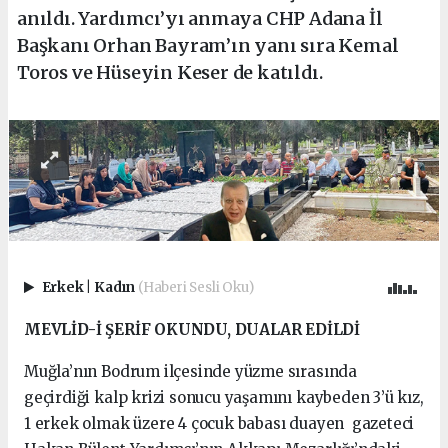
anıldı. Yardımcı’yı anmaya CHP Adana İl
Başkanı Orhan Bayram’ın yanı sıra Kemal
Toros ve Hüseyin Keser de katıldı.
Erkek
|
Kadın
(Haberi Sesli Oku)
MEVLİD-İ ŞERİF OKUNDU, DUALAR EDİLDİ
Muğla’nın Bodrum ilçesinde yüzme sırasında
geçirdiği kalp krizi sonucu yaşamını kaybeden 3’ü kız,
1 erkek olmak üzere 4 çocuk babası duayen gazeteci