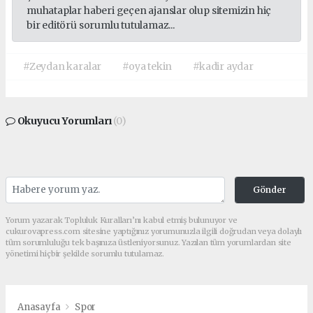
muhataplar haberi geçen ajanslar olup sitemizin hiç
bir editörü sorumlu tutulamaz...
#Zeydan karalar
#oya tekin
#kadir aydar
Okuyucu Yorumları
(0)
Gönder
Yorum yazarak Topluluk Kuralları’nı kabul etmiş bulunuyor ve
cukurovapress.com sitesine yaptığınız yorumunuzla ilgili doğrudan veya dolaylı
tüm sorumluluğu tek başınıza üstleniyorsunuz. Yazılan tüm yorumlardan site
yönetimi hiçbir şekilde sorumlu tutulamaz.
Anasayfa
Spor