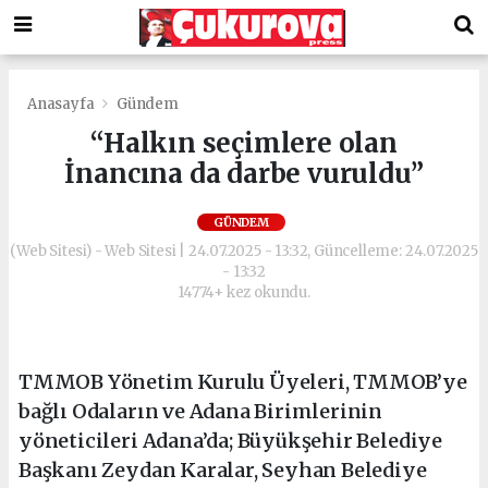
Anasayfa
Gündem
“Halkın seçimlere olan
İnancına da darbe vuruldu”
GÜNDEM
(Web Sitesi) - Web Sitesi | 24.07.2025 - 13:32, Güncelleme: 24.07.2025
- 13:32
14774+ kez okundu.
TMMOB Yönetim Kurulu Üyeleri, TMMOB’ye
bağlı Odaların ve Adana Birimlerinin
yöneticileri Adana’da; Büyükşehir Belediye
Başkanı Zeydan Karalar, Seyhan Belediye