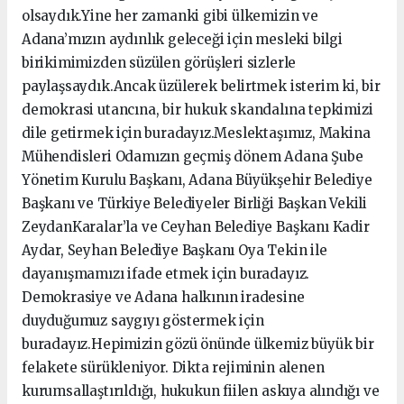
olsaydık.Yine her zamanki gibi ülkemizin ve
Adana’mızın aydınlık geleceği için mesleki bilgi
birikimimizden süzülen görüşleri sizlerle
paylaşsaydık.Ancak üzülerek belirtmek isterim ki, bir
demokrasi utancına, bir hukuk skandalına tepkimizi
dile getirmek için buradayız.Meslektaşımız, Makina
Mühendisleri Odamızın geçmiş dönem Adana Şube
Yönetim Kurulu Başkanı, Adana Büyükşehir Belediye
Başkanı ve Türkiye Belediyeler Birliği Başkan Vekili
ZeydanKaralar’la ve Ceyhan Belediye Başkanı Kadir
Aydar, Seyhan Belediye Başkanı Oya Tekin ile
dayanışmamızı ifade etmek için buradayız.
Demokrasiye ve Adana halkının iradesine
duyduğumuz saygıyı göstermek için
buradayız.Hepimizin gözü önünde ülkemiz büyük bir
felakete sürükleniyor. Dikta rejiminin alenen
kurumsallaştırıldığı, hukukun fiilen askıya alındığı ve