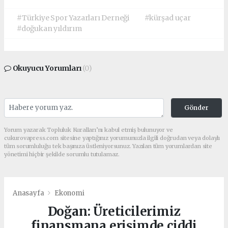
#Türkiye Spor Yazarları Derneği
#kürşad uçar
#doğukan yıldırım
Okuyucu Yorumları
(0)
Gönder
Yorum yazarak Topluluk Kuralları’nı kabul etmiş bulunuyor ve
cukurovapress.com sitesine yaptığınız yorumunuzla ilgili doğrudan veya dolaylı
tüm sorumluluğu tek başınıza üstleniyorsunuz. Yazılan tüm yorumlardan site
yönetimi hiçbir şekilde sorumlu tutulamaz.
Anasayfa
Ekonomi
Doğan: Üreticilerimiz
finansmana erişimde ciddi