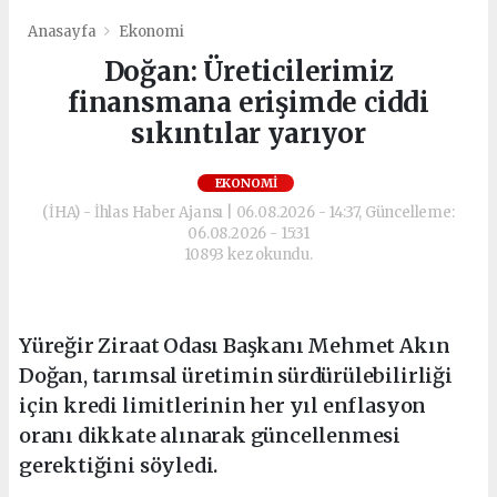
Anasayfa
Ekonomi
Doğan: Üreticilerimiz
finansmana erişimde ciddi
sıkıntılar yarıyor
EKONOMI
(İHA) - İhlas Haber Ajansı | 06.08.2026 - 14:37, Güncelleme:
06.08.2026 - 15:31
10893 kez okundu.
Yüreğir Ziraat Odası Başkanı Mehmet Akın
Doğan, tarımsal üretimin sürdürülebilirliği
için kredi limitlerinin her yıl enflasyon
oranı dikkate alınarak güncellenmesi
gerektiğini söyledi.