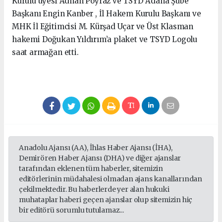
Kurulu üyesi Adnan Poyraz ve TSYD Adana Şube
Başkanı Engin Kanber , İl Hakem Kurulu Başkanı ve
MHK İl Eğitimcisi M. Kürşad Uçar ve Üst Klasman
hakemi Doğukan Yıldırım’a plaket ve TSYD Logolu
saat armağan etti.
Anadolu Ajansı (AA), İhlas Haber Ajansı (İHA),
Demirören Haber Ajansı (DHA) ve diğer ajanslar
tarafından eklenen tüm haberler, sitemizin
editörlerinin müdahalesi olmadan ajans kanallarından
çekilmektedir. Bu haberlerde yer alan hukuki
muhataplar haberi geçen ajanslar olup sitemizin hiç
bir editörü sorumlu tutulamaz...