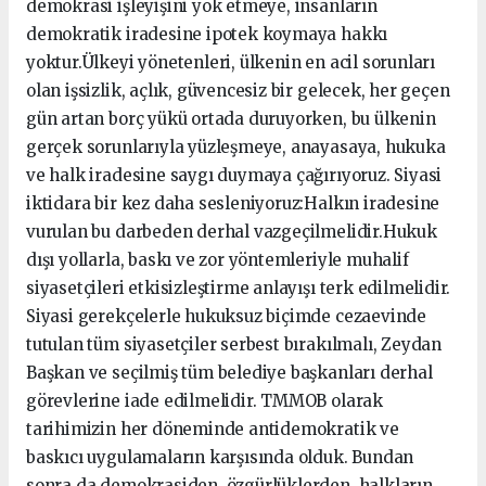
demokrasi işleyişini yok etmeye, insanların
demokratik iradesine ipotek koymaya hakkı
yoktur.Ülkeyi yönetenleri, ülkenin en acil sorunları
olan işsizlik, açlık, güvencesiz bir gelecek, her geçen
gün artan borç yükü ortada duruyorken, bu ülkenin
gerçek sorunlarıyla yüzleşmeye, anayasaya, hukuka
ve halk iradesine saygı duymaya çağırıyoruz. Siyasi
iktidara bir kez daha sesleniyoruz:Halkın iradesine
vurulan bu darbeden derhal vazgeçilmelidir.Hukuk
dışı yollarla, baskı ve zor yöntemleriyle muhalif
siyasetçileri etkisizleştirme anlayışı terk edilmelidir.
Siyasi gerekçelerle hukuksuz biçimde cezaevinde
tutulan tüm siyasetçiler serbest bırakılmalı, Zeydan
Başkan ve seçilmiş tüm belediye başkanları derhal
görevlerine iade edilmelidir. TMMOB olarak
tarihimizin her döneminde antidemokratik ve
baskıcı uygulamaların karşısında olduk. Bundan
sonra da demokrasiden, özgürlüklerden, halkların