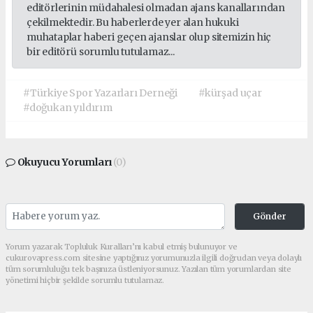
editörlerinin müdahalesi olmadan ajans kanallarından
çekilmektedir. Bu haberlerde yer alan hukuki
muhataplar haberi geçen ajanslar olup sitemizin hiç
bir editörü sorumlu tutulamaz...
#Türkiye Spor Yazarları Derneği
#kürşad uçar
#doğukan yıldırım
Okuyucu Yorumları
(0)
Gönder
Yorum yazarak Topluluk Kuralları’nı kabul etmiş bulunuyor ve
cukurovapress.com sitesine yaptığınız yorumunuzla ilgili doğrudan veya dolaylı
tüm sorumluluğu tek başınıza üstleniyorsunuz. Yazılan tüm yorumlardan site
yönetimi hiçbir şekilde sorumlu tutulamaz.