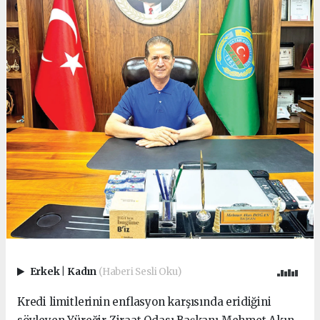
Erkek
|
Kadın
(Haberi Sesli Oku)
Kredi limitlerinin enflasyon karşısında eridiğini