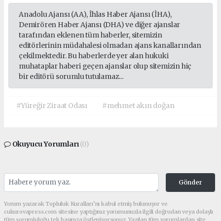
Anadolu Ajansı (AA), İhlas Haber Ajansı (İHA),
Demirören Haber Ajansı (DHA) ve diğer ajanslar
tarafından eklenen tüm haberler, sitemizin
editörlerinin müdahalesi olmadan ajans kanallarından
çekilmektedir. Bu haberlerde yer alan hukuki
muhataplar haberi geçen ajanslar olup sitemizin hiç
bir editörü sorumlu tutulamaz...
#Yüreğir Ziraat Odası
#mehmet akın doğan
Okuyucu Yorumları
(0)
Gönder
Yorum yazarak Topluluk Kuralları’nı kabul etmiş bulunuyor ve
cukurovapress.com sitesine yaptığınız yorumunuzla ilgili doğrudan veya dolaylı
tüm sorumluluğu tek başınıza üstleniyorsunuz. Yazılan tüm yorumlardan site