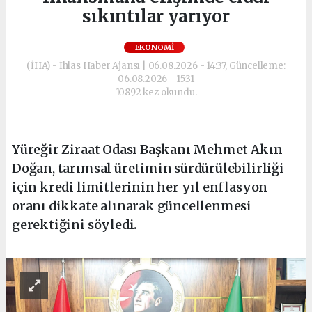
sıkıntılar yarıyor
EKONOMI
(İHA) - İhlas Haber Ajansı | 06.08.2026 - 14:37, Güncelleme:
06.08.2026 - 15:31
10892 kez okundu.
Yüreğir Ziraat Odası Başkanı Mehmet Akın
Doğan, tarımsal üretimin sürdürülebilirliği
için kredi limitlerinin her yıl enflasyon
oranı dikkate alınarak güncellenmesi
gerektiğini söyledi.