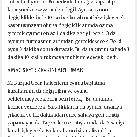
sohbet ediyordur. Bu nedenle her ağız kapatılıp
konuşmak cezaya neden değil. Ayrıca oyuncu
değişikliklerinde 10 saniye kuralı mutlaka işleyecek.
Şayet uymayan olursa değişiklik anında oyuna
girecek oyuncu en az 1 dakika geç girecek. O da
oyunun durmasının ardından gerçekleşecek. Belki
oyun 3 dakika sonra duracak. Bu da takımını sahada 3
dakika 10 kişi bırakmaya mahkum edecek” dedi.
AMAÇ SEYİR ZEVKİNİ ARTIRMAK
M. Kürşad Uçar, kalecilerin oyunu başlatma
kurallarının da değiştiğini ve oyunu
bekletemeyeceklerini belirterek, “Bu durumda
korner verilecek. Sakatlıklarda da oyuncu dışarıya
çıkacak ve bir dakikadan önce sahaya geri dönüş
yapamayacak. Taç ve korner atışlarında da 5 saniye
kuralı işleyecek. Bu kuralların iyi analiz edilip